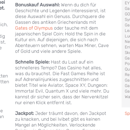
bei
EY
Bonuskauf Auswahl:
Wenn du dich für
et.
Ga
Geschichte und Legenden interessierst, ist
GO
diese Auswahl ein Genuss. Durchquere die
Sy
Gassen des antiken Griechenlands mit
ich,
Ga
Gates of Olympus
oder tauche mit dem
Le
japanischen Spiel Coin: Hold the Spin in die
tig
Lu
Kultur ein. Auf diejenigen, die sich nach
Ne
st,
Abenteuern sehnen, warten Max Miner, Cave
En
e
of Gold und viele andere Spiele.
Sk
Ga
Schnelle Spiele:
Hast du Lust auf ein
Po
schnelleres Tempo? Das Casino hat alles,
Qu
was du brauchst. Die Fast Games Reihe ist
Re
tten
auf Adrenalinjunkies zugeschnitten und
Ga
etten
bietet Titel wie Aviator, Space XY, Dungeon:
Ga
Immortal Evil, Quantum X und viele mehr. Du
Ga
kannst dir sicher sein, dass der Nervenkitzel
Wa
nur einen Klick entfernt ist.
le
Jackpot:
Jeder träumt davon, den Jackpot
Sp
an
zu knacken, und bei Ivibet gibt es keinen
Mangel an Möglichkeiten. Verlockende