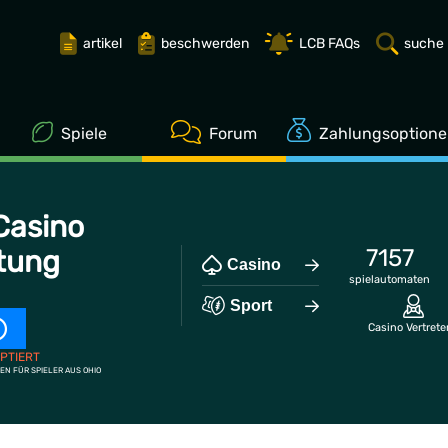
no
artikel
beschwerden
LCB FAQs
suche
Spiele
Forum
Zahlungsoption
 Casino
7157
tung
Casino
spielautomaten
Sport
Casino Vertrete
EPTIERT
EN FÜR SPIELER AUS OHIO