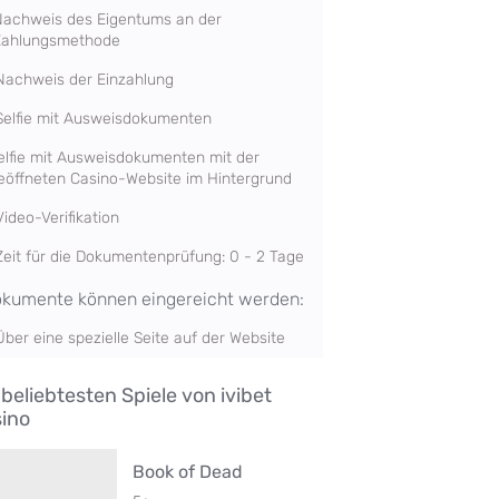
Nachweis des Eigentums an der
Zahlungsmethode
Nachweis der Einzahlung
Selfie mit Ausweisdokumenten
elfie mit Ausweisdokumenten mit der
eöffneten Casino-Website im Hintergrund
Video-Verifikation
Zeit für die Dokumentenprüfung: 0 - 2 Tage
kumente können eingereicht werden:
Über eine spezielle Seite auf der Website
 beliebtesten Spiele von ivibet
ino
Book of Dead