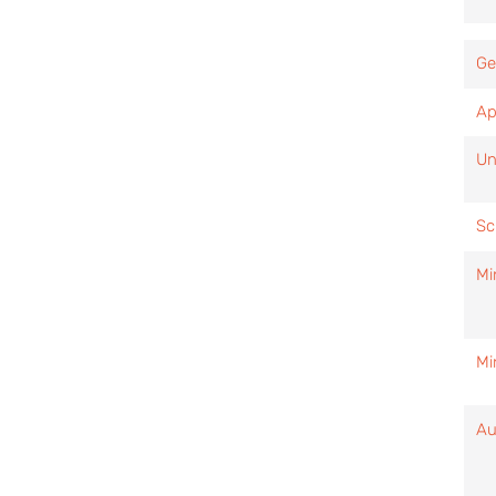
0%
bis zu
200
Ge
Ap
+ 50 SPINS
Un
2
D DEPOSIT BONUS
Sc
40xb
Mi
Mindestumsatz
ANNEHMEN
Mi
Au
0%
bis zu