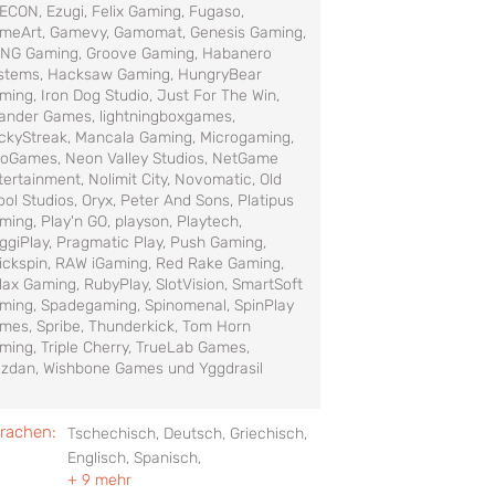
ECON, Ezugi, Felix Gaming, Fugaso,
meArt, Gamevy, Gamomat, Genesis Gaming,
NG Gaming, Groove Gaming, Habanero
stems, Hacksaw Gaming, HungryBear
ming, Iron Dog Studio, Just For The Win,
ander Games, lightningboxgames,
ckyStreak, Mancala Gaming, Microgaming,
oGames, Neon Valley Studios, NetGame
tertainment, Nolimit City, Novomatic, Old
ool Studios, Oryx, Peter And Sons, Platipus
ming, Play'n GO, playson, Playtech,
ggiPlay, Pragmatic Play, Push Gaming,
ickspin, RAW iGaming, Red Rake Gaming,
lax Gaming, RubyPlay, SlotVision, SmartSoft
ming, Spadegaming, Spinomenal, SpinPlay
mes, Spribe, Thunderkick, Tom Horn
ming, Triple Cherry, TrueLab Games,
zdan, Wishbone Games und Yggdrasil
rachen:
Tschechisch,
Deutsch
,
Griechisch,
Englisch,
Spanisch,
+ 9 mehr