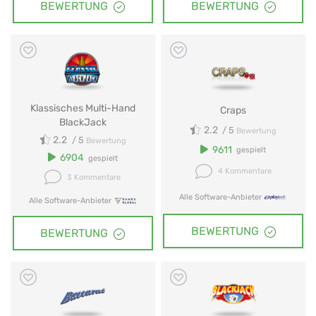
BEWERTUNG
BEWERTUNG
Klassisches Multi-Hand
Craps
BlackJack
2.2
/ 5
Bewertung
2.2
/ 5
Bewertung
9611
gespielt
6904
gespielt
4 Kommentare
3 Kommentare
Alle Software-Anbieter
Alle Software-Anbieter
BEWERTUNG
BEWERTUNG