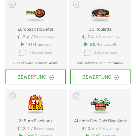
European Roulette
3D Roulette
2.4
2.4
/ 5
/ 5
Bewertung
Bewertung
14171
21545
gespielt
gespielt
4 Kommentare
8 Kommentare
Alle Software-Anbieter
Alle Software-Anbieter
BEWERTUNG
BEWERTUNG
21 Burn Blackjack
Atlantic City Gold Blackjack
2.4
2.3
/ 5
/ 5
Bewertung
Bewertung