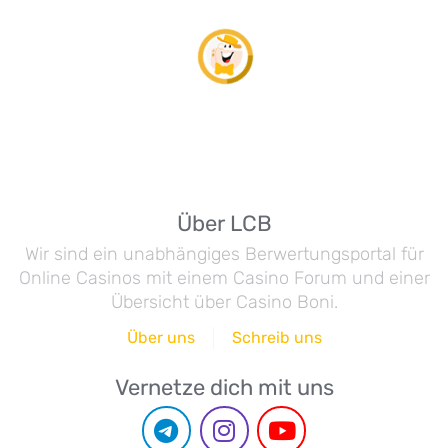
Über LCB
Wir sind ein unabhängiges Berwertungsportal für
Online Casinos mit einem Casino Forum und einer
Übersicht über Casino Boni.
Über uns
Schreib uns
Vernetze dich mit uns