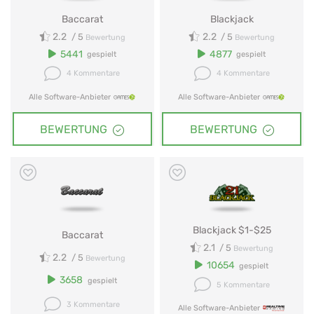
Baccarat
Blackjack
2.2
2.2
/ 5
/ 5
Bewertung
Bewertung
5441
4877
gespielt
gespielt
4 Kommentare
4 Kommentare
Alle Software-Anbieter
Alle Software-Anbieter
BEWERTUNG
BEWERTUNG
Blackjack $1-$25
Baccarat
2.1
/ 5
Bewertung
2.2
/ 5
Bewertung
10654
gespielt
3658
gespielt
5 Kommentare
3 Kommentare
Alle Software-Anbieter