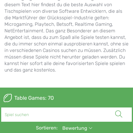
diesem Text hier findest du die beste Auswahl von
Tischspielen von diverse Software Entwicklern, die als
die Marktführer der Glücksspiel-Industrie gelten:
Microgaming, Playtech, Betsoft, Realtime Gaming,
NetEntertainment. Das ganz Besonderer an diesem
Angebot ist, dass du zum Spaß alle Spiele testen kannst,
die du immer schon einmal ausprobieren kannst, ohne sie
in verschiedenen Casinos suchen zu müssen. Zusätzlich
müssen diese Spiele nicht herunter geladen werden. Du
kannst hier sofort alle deine favorisierten Spiele spielen
und das ganz kostenlos.
Table Games:
70
Suche
Sortieren:
Bewertung