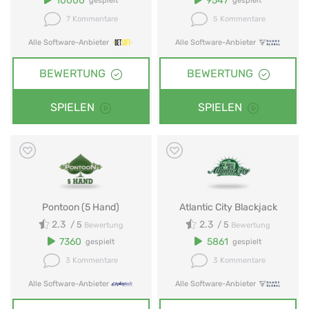
10000
9547
gespielt
gespielt
7 Kommentare
5 Kommentare
Alle Software-Anbieter
Alle Software-Anbieter
BEWERTUNG
BEWERTUNG
SPIELEN
SPIELEN
Pontoon (5 Hand)
Atlantic City Blackjack
2.3
2.3
/ 5
/ 5
Bewertung
Bewertung
7360
5861
gespielt
gespielt
3 Kommentare
3 Kommentare
Alle Software-Anbieter
Alle Software-Anbieter