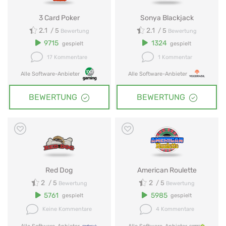
3 Card Poker
Sonya Blackjack
2.1
2.1
/ 5
/ 5
Bewertung
Bewertung
9715
1324
gespielt
gespielt
17 Kommentare
1 Kommentar
Alle Software-Anbieter
Alle Software-Anbieter
BEWERTUNG
BEWERTUNG
Red Dog
American Roulette
2
2
/ 5
/ 5
Bewertung
Bewertung
5761
5985
gespielt
gespielt
Keine Kommentare
4 Kommentare