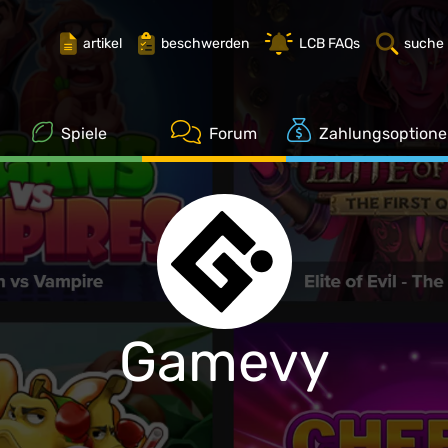
ftware Übersicht
Gamevy
artikel
beschwerden
LCB FAQs
suche
Spiele
Forum
Zahlungsoption
Gamevy