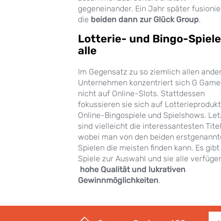
gegeneinander. Ein Jahr später fusionie
die
beiden dann zur Glück Group
.
Lotterie- und Bingo-Spiele
alle
Im Gegensatz zu so ziemlich allen ande
Unternehmen konzentriert sich G Game
nicht auf Online-Slots. Stattdessen
fokussieren sie sich auf Lotterieprodukt
Online-Bingospiele und Spielshows. Let
sind vielleicht die interessantesten Titel
wobei man von den beiden erstgenann
Spielen die meisten finden kann. Es gibt
Spiele zur Auswahl und sie alle verfüge
hohe Qualität und lukrativen
Gewinnmöglichkeiten
.
Su