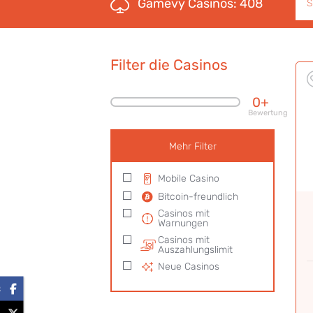
Gamevy Casinos:
408
Filter die Casinos
0+
Bewertung
Mehr Filter
Mobile Casino
Bitcoin-freundlich
Casinos mit
Warnungen
Casinos mit
Auszahlungslimit
Neue Casinos
k