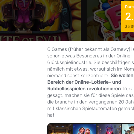
Durc
2
35 S
G Games (früher bekannt als Gamevy) i
schon etwas Besonderes in der Online-
Glücksspielindustrie. Sie beschäftigen 
nämlich mit etwas, worauf sich im Mo
niemand sonst konzentriert:
Sie wolle
Bereich der Online-Lotterie- und
Rubbellosspielen revolutionieren
. Kurz
gesagt, machen sie für diese Spiele da
die branche in den vergangenen 20 Jah
mit klassischen Spielautomaten gemac
hat.