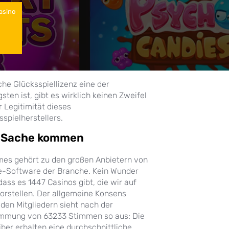
asino
sche Glücksspiellizenz eine der
sten ist, gibt es wirklich keinen Zweifel
r Legitimität dieses
sspielherstellers.
 Sache kommen
es gehört zu den großen Anbietern von
e-Software der Branche. Kein Wunder
dass es 1447 Casinos gibt, die wir auf
orstellen. Der allgemeine Konsens
 den Mitgliedern sieht nach der
mmung von 63233 Stimmen so aus: Die
iber erhalten eine durchschnittliche