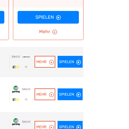
SPIELEN
Mehr
MEHR
SPIELEN
MEHR
SPIELEN
MEHR
SPIELEN