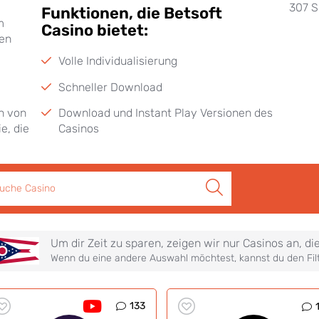
307 S
Funktionen, die Betsoft
m
Casino bietet:
ten
Volle Individualisierung
Schneller Download
n von
Download und Instant Play Versionen des
e, die
Casinos
che
Um dir Zeit zu sparen, zeigen wir nur Casinos an, di
Wenn du eine andere Auswahl möchtest, kannst du den Filt
133