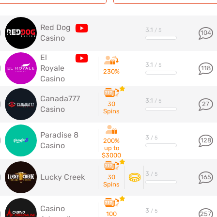
Red Dog
3.1
/ 5
104
Casino
El
3.1
/ 5
Royale
118
230%
Casino
Canada777
3.1
/ 5
30
27
Casino
Spins
Paradise 8
3
/ 5
128
200%
Casino
up to
$3000
3
/ 5
Lucky Creek
30
165
Spins
Casino
3
/ 5
100
257