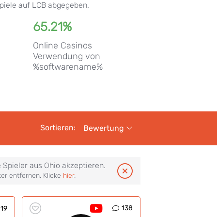
piele auf LCB abgegeben.
65.21%
Online Casinos
Verwendung von
%softwarename%
Sortieren:
Bewertung
e Spieler aus
Ohio
akzeptieren.
er entfernen. Klicke
hier
.
138
119