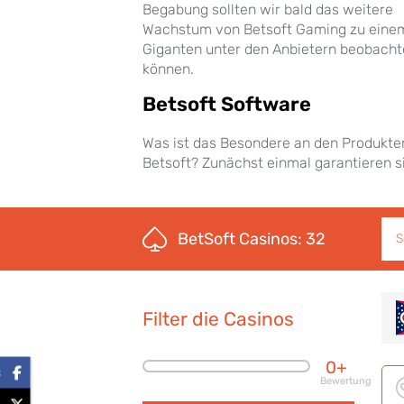
Begabung sollten wir bald das weitere
Wachstum von Betsoft Gaming zu eine
Giganten unter den Anbietern beobach
können.
Betsoft Software
Was ist das Besondere an den Produkte
Betsoft? Zunächst einmal garantieren si
Su
BetSoft Casinos:
32
Filter die Casinos
0+
k
Bewertung