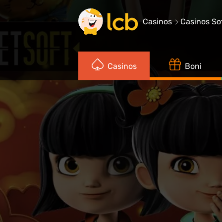
Casinos
Casinos So
Casinos
Boni