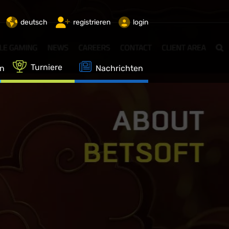
deutsch
registrieren
login
Turniere
en
Nachrichten