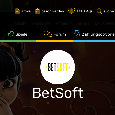
ftware Übersicht
BetSoft
artikel
beschwerden
LCB FAQs
suche
Spiele
Forum
Zahlungsoption
BetSoft