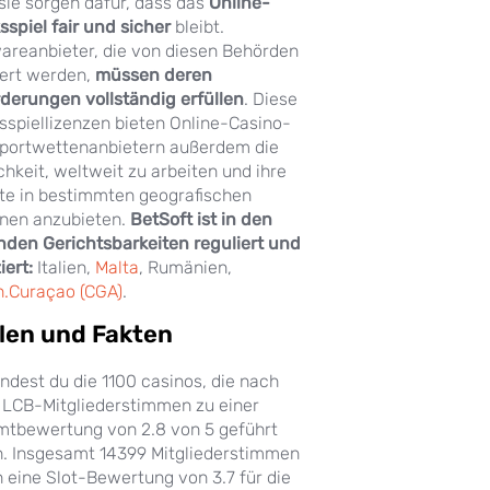
sie sorgen dafür, dass das
Online-
sspiel fair und sicher
bleibt.
areanbieter, die von diesen Behörden
iert werden,
müssen deren
derungen vollständig erfüllen
. Diese
sspiellizenzen bieten Online-Casino-
portwettenanbietern außerdem die
chkeit, weltweit zu arbeiten und ihre
te in bestimmten geografischen
nen anzubieten.
BetSoft ist in den
nden Gerichtsbarkeiten reguliert und
iert:
Italien,
Malta
, Rumänien,
n.Curaçao (CGA)
.
len und Fakten
findest du die 1100 casinos, die nach
 LCB-Mitgliederstimmen zu einer
tbewertung von 2.8 von 5 geführt
erstimmen
eine Slot-Bewertung von 3.7 für die