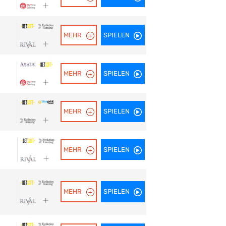
MEHR
SPIELEN
MEHR
SPIELEN
MEHR
SPIELEN
MEHR
SPIELEN
MEHR
SPIELEN