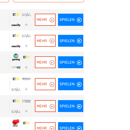
MEHR
SPIELEN
MEHR
SPIELEN
MEHR
SPIELEN
MEHR
SPIELEN
MEHR
SPIELEN
MEHR
SPIELEN