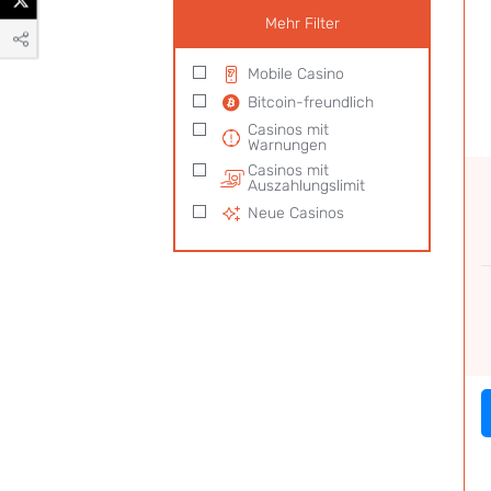
Mehr Filter
Mobile Casino
Bitcoin-freundlich
Casinos mit
Warnungen
Casinos mit
Auszahlungslimit
Neue Casinos