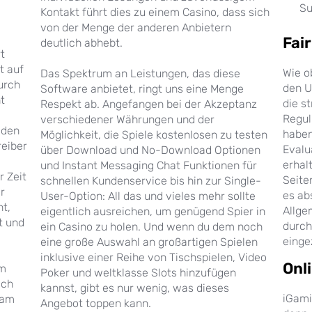
Su
Kontakt führt dies zu einem Casino, dass sich
von der Menge der anderen Anbietern
Fai
deutlich abhebt.
t
t auf
Wie o
Das Spektrum an Leistungen, das diese
durch
den U
Software anbietet, ringt uns eine Menge
t
die s
Respekt ab. Angefangen bei der Akzeptanz
Regul
verschiedener Währungen und der
 den
haben
Möglichkeit, die Spiele kostenlosen zu testen
reiber
Evalu
über Download und No-Download Optionen
erhalt
und Instant Messaging Chat Funktionen für
r Zeit
Seite
schnellen Kundenservice bis hin zur Single-
r
es ab
User-Option: All das und vieles mehr sollte
nt,
Allge
eigentlich ausreichen, um genügend Spier in
t und
durch
ein Casino zu holen. Und wenn du dem noch
einge
eine große Auswahl an großartigen Spielen
inklusive einer Reihe von Tischspielen, Video
Onl
um
Poker und weltklasse Slots hinzufügen
ach
kannst, gibt es nur wenig, was dieses
iGami
sam
Angebot toppen kann.