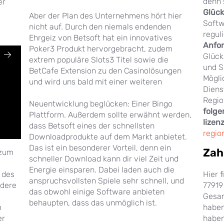
denn 
er
Glück
Aber der Plan des Unternehmens hört hier
Softw
nicht auf. Durch den niemals endenden
regul
Ehrgeiz von Betsoft hat ein innovatives
Anfor
Poker3 Produkt hervorgebracht, zudem
s
Glück
extrem populäre Slots3 Titel sowie die
und S
BetCafe Extension zu den Casinolösungen
Mögli
und wird uns bald mit einer weiteren
Diens
Regio
Neuentwicklung beglücken: Einer Bingo
folge
Plattform. Außerdem sollte erwähnt werden,
lizenz
dass Betsoft eines der schnellsten
regio
Downloadprodukte auf dem Markt anbietet.
Das ist ein besonderer Vorteil, denn ein
Zah
 zum
schneller Download kann dir viel Zeit und
e
Energie einsparen. Dabei laden auch die
 des
Hier 
anspruchsvollsten Spiele sehr schnell, und
ndere
77919
das obwohl einige Software anbieten
Gesam
behaupten, dass das unmöglich ist.
m
haben. Insgesamt 14399 Mitglied
er
haben 