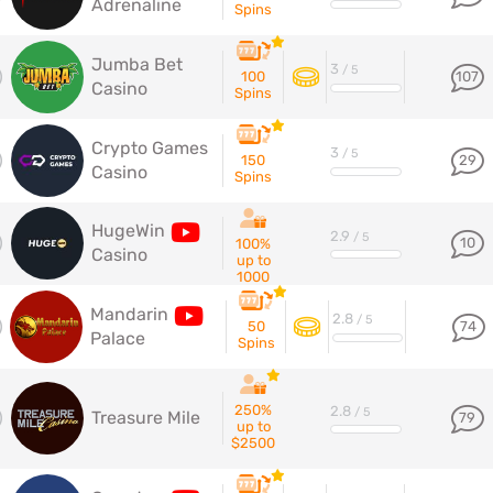
Adrenaline
Spins
Jumba Bet
3
/ 5
100
107
Casino
Spins
Crypto Games
3
/ 5
150
29
Casino
Spins
HugeWin
2.9
/ 5
10
100%
Casino
up to
1000
Mandarin
2.8
/ 5
50
74
Palace
Spins
250%
2.8
/ 5
Treasure Mile
79
up to
$2500