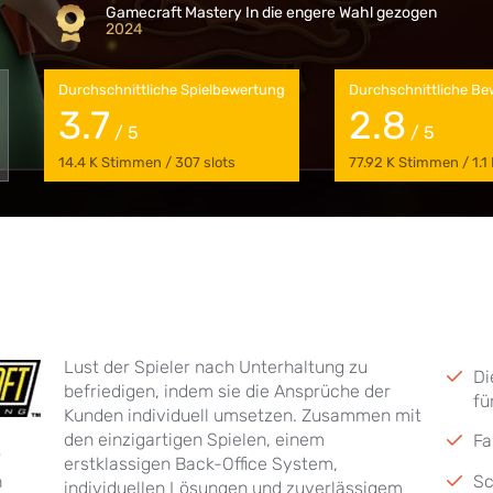
Gamecraft Mastery In die engere Wahl gezogen
2024
Durchschnittliche Spielbewertung
Durchschnittliche Be
3.7
2.8
/ 5
/ 5
14.4 K Stimmen / 307 slots
77.92 K Stimmen / 1.1
Lust der Spieler nach Unterhaltung zu
Di
befriedigen, indem sie die Ansprüche der
fü
Kunden individuell umsetzen. Zusammen mit
den einzigartigen Spielen, einem
Fa
r
erstklassigen Back-Office System,
Sc
n
individuellen Lösungen und zuverlässigem