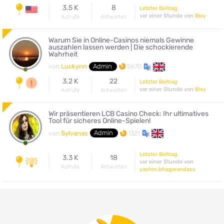
3.5 K
8
Letzter Beitrag
vor einer Stunde
von
Bixy
Aufrufe
Antworten
Warum Sie in Online-Casinos niemals Gewinne
auszahlen lassen werden | Die schockierende
Wahrheit
Admin
von
Luckynn
5670
3.2 K
22
Letzter Beitrag
vor einer Stunde
von
Bixy
Aufrufe
Antworten
Wir präsentieren LCB Casino Check: Ihr ultimatives
Tool für sicheres Online-Spielen!
Admin
von
Sylvanas
1321
Letzter Beitrag
3.3 K
18
vor einer Stunde
von
Aufrufe
Antworten
yashin.bhagwandass