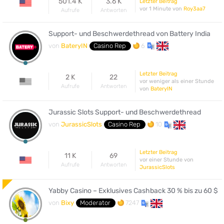
501.4 K
3.6 K
Letzter Beitrag
vor 1 Minute
von
Roy3aa7
Aufrufe
Antworten
Support- und Beschwerdethread von Battery India
Casino Rep
von
BateryIN
6
Letzter Beitrag
2 K
22
vor weniger als einer Stunde
Aufrufe
Antworten
von
BateryIN
Jurassic Slots Support- und Beschwerdethread
Casino Rep
von
JurassicSlots
10
Letzter Beitrag
11 K
69
vor einer Stunde
von
Aufrufe
Antworten
JurassicSlots
Yabby Casino – Exklusives Cashback 30 % bis zu 60 $
Moderator
von
Bixy
7247