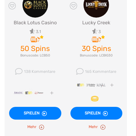
Black Lotus Casino
Lucky Creek
3.1
3
50 Spins
30 Spins
Bonuscode: LCB50
Bonuscode: LCBIG30
138 Kommentare
165 Kommentare
SPIELEN
SPIELEN
Mehr
Mehr