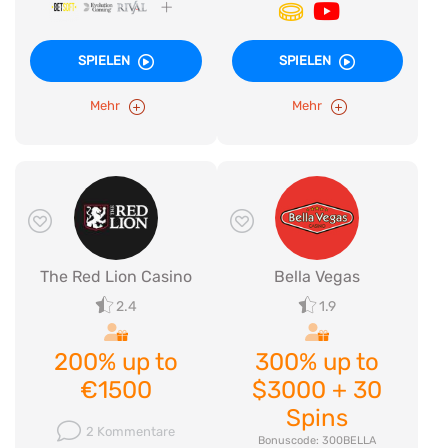
SPIELEN
SPIELEN
Mehr
Mehr
The Red Lion Casino
Bella Vegas
2.4
1.9
200% up to
300% up to
€1500
$3000 + 30
Spins
2 Kommentare
Bonuscode: 300BELLA