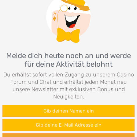
Melde dich heute noch an und werde
für deine Aktivität belohnt
Du erhältst sofort vollen Zugang zu unserem Casino
Forum und Chat und erhältst jeden Monat neu
unsere Newsletter mit exklusiven Bonus und
Neuigkeiten.