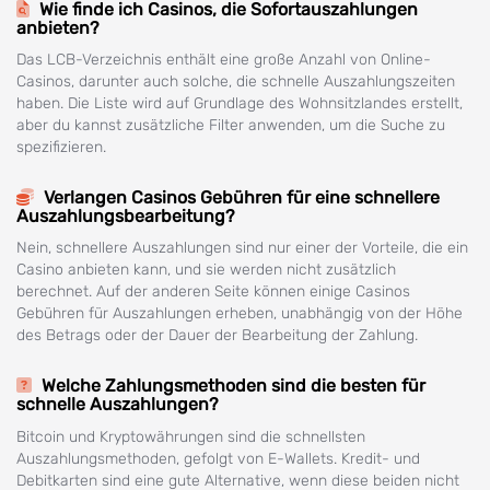
Wie finde ich Casinos, die Sofortauszahlungen
anbieten?
Das LCB-Verzeichnis enthält eine große Anzahl von Online-
Casinos, darunter auch solche, die schnelle Auszahlungszeiten
haben. Die Liste wird auf Grundlage des Wohnsitzlandes erstellt,
aber du kannst zusätzliche Filter anwenden, um die Suche zu
spezifizieren.
Verlangen Casinos Gebühren für eine schnellere
Auszahlungsbearbeitung?
Nein, schnellere Auszahlungen sind nur einer der Vorteile, die ein
Casino anbieten kann, und sie werden nicht zusätzlich
berechnet. Auf der anderen Seite können einige Casinos
Gebühren für Auszahlungen erheben, unabhängig von der Höhe
des Betrags oder der Dauer der Bearbeitung der Zahlung.
Welche Zahlungsmethoden sind die besten für
schnelle Auszahlungen?
Bitcoin und Kryptowährungen sind die schnellsten
Auszahlungsmethoden, gefolgt von E-Wallets. Kredit- und
Debitkarten sind eine gute Alternative, wenn diese beiden nicht