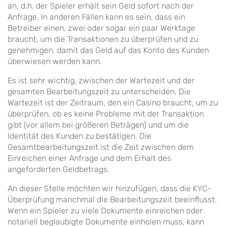
an, d.h. der Spieler erhält sein Geld sofort nach der
Anfrage. In anderen Fällen kann es sein, dass ein
Betreiber einen, zwei oder sogar ein paar Werktage
braucht, um die Transaktionen zu überprüfen und zu
genehmigen, damit das Geld auf das Konto des Kunden
überwiesen werden kann.
Es ist sehr wichtig, zwischen der Wartezeit und der
gesamten Bearbeitungszeit zu unterscheiden. Die
Wartezeit ist der Zeitraum, den ein Casino braucht, um zu
überprüfen, ob es keine Probleme mit der Transaktion
gibt (vor allem bei größeren Beträgen) und um die
Identität des Kunden zu bestätigen. Die
Gesamtbearbeitungszeit ist die Zeit zwischen dem
Einreichen einer Anfrage und dem Erhalt des
angeforderten Geldbetrags.
An dieser Stelle möchten wir hinzufügen, dass die KYC-
Überprüfung manchmal die Bearbeitungszeit beeinflusst.
Wenn ein Spieler zu viele Dokumente einreichen oder
notariell beglaubigte Dokumente einholen muss, kann