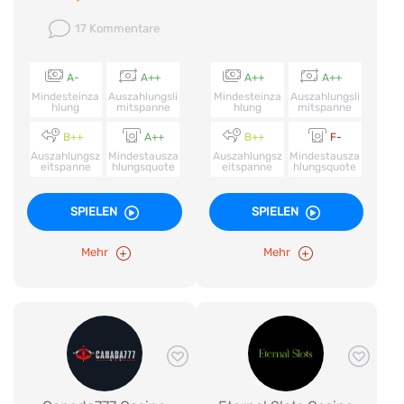
17 Kommentare
A-
A++
A++
A++
Mindesteinza
Auszahlungsli
Mindesteinza
Auszahlungsli
Hlung
Mitspanne
Hlung
Mitspanne
B++
A++
B++
F-
Auszahlungsz
Mindestausza
Auszahlungsz
Mindestausza
Eitspanne
Hlungsquote
Eitspanne
Hlungsquote
SPIELEN
SPIELEN
Mehr
Mehr