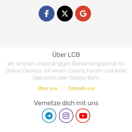
Über LCB
Wir sind ein unabhängiges Berwertungsportal für
Online Casinos mit einem Casino Forum und einer
Übersicht über Casino Boni.
Über uns
Schreib uns
Vernetze dich mit uns