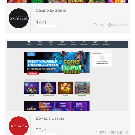
Casino Extreme
4.4
/ 5
1.1 K
283.33 K
Bovada Casino
3.9
/ 5
579
92.54 K