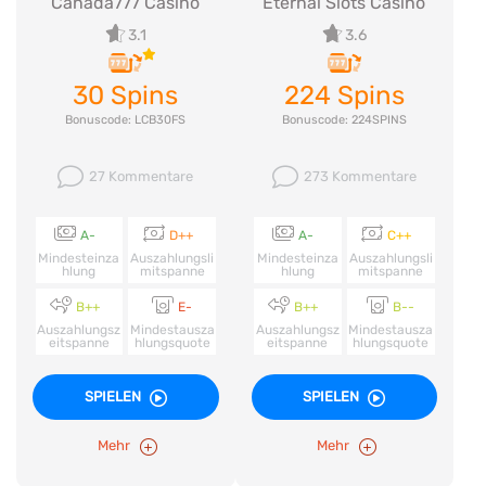
Canada777 Casino
Eternal Slots Casino
3.1
3.6
30 Spins
224 Spins
Bonuscode: LCB30FS
Bonuscode: 224SPINS
27 Kommentare
273 Kommentare
A-
D++
A-
C++
Mindesteinza
Auszahlungsli
Mindesteinza
Auszahlungsli
Hlung
Mitspanne
Hlung
Mitspanne
B++
E-
B++
B--
Auszahlungsz
Mindestausza
Auszahlungsz
Mindestausza
Eitspanne
Hlungsquote
Eitspanne
Hlungsquote
SPIELEN
SPIELEN
Mehr
Mehr