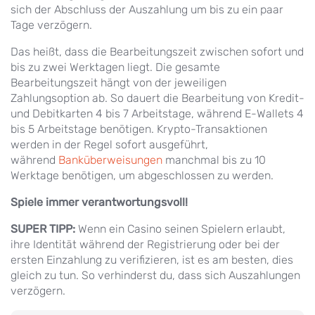
sich der Abschluss der Auszahlung um bis zu ein paar
Tage verzögern.
Das heißt, dass die Bearbeitungszeit zwischen sofort und
bis zu zwei Werktagen liegt. Die gesamte
Bearbeitungszeit hängt von der jeweiligen
Zahlungsoption ab. So dauert die Bearbeitung von Kredit-
und Debitkarten 4 bis 7 Arbeitstage, während E-Wallets 4
bis 5 Arbeitstage benötigen. Krypto-Transaktionen
werden in der Regel sofort ausgeführt,
während
Banküberweisungen
manchmal bis zu 10
Werktage benötigen, um abgeschlossen zu werden.
Spiele immer verantwortungsvoll!
SUPER TIPP:
Wenn ein Casino seinen Spielern erlaubt,
ihre Identität während der Registrierung oder bei der
ersten Einzahlung zu verifizieren, ist es am besten, dies
gleich zu tun. So verhinderst du, dass sich Auszahlungen
verzögern.