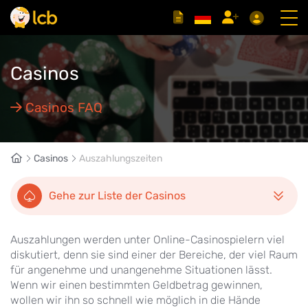
Casinos
Casinos FAQ
Casinos
Auszahlungszeiten
Gehe zur Liste der Casinos
Auszahlungen werden unter Online-Casinospielern viel
diskutiert, denn sie sind einer der Bereiche, der viel Raum
für angenehme und unangenehme Situationen lässt.
Wenn wir einen bestimmten Geldbetrag gewinnen,
wollen wir ihn so schnell wie möglich in die Hände