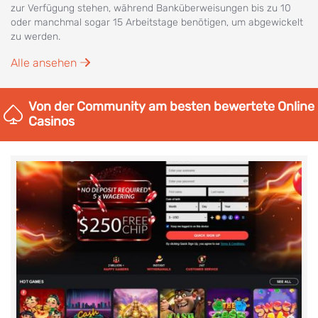
zur Verfügung stehen, während Banküberweisungen bis zu 10
oder manchmal sogar 15 Arbeitstage benötigen, um abgewickelt
zu werden.
Alle ansehen
Von der Community am besten bewertete Online
Casinos