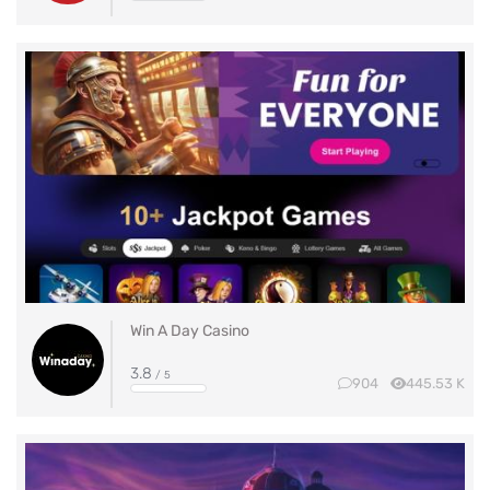
Win A Day Casino
3.8
/ 5
904
445.53 K