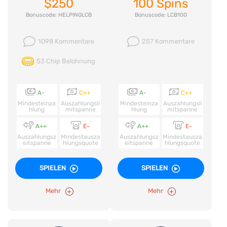
$250
100 Spins
Bonuscode: HELPINGLCB
Bonuscode: LCB100
1098 Kommentare
257 Kommentare
$3 Chip Belohnung
A-
C++
A-
C++
Mindesteinza
Auszahlungsli
Mindesteinza
Auszahlungsli
Hlung
Mitspanne
Hlung
Mitspanne
A++
E-
A++
E-
Auszahlungsz
Mindestausza
Auszahlungsz
Mindestausza
Eitspanne
Hlungsquote
Eitspanne
Hlungsquote
SPIELEN
SPIELEN
Mehr
Mehr