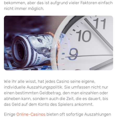
bekommen, aber das ist aufgrund vieler Faktoren einfach
nicht immer möglich.
Wie ihr alle wisst, hat jedes Casino seine eigene,
individuelle Auszahlungspolitik. Sie umfassen nicht nur
einen bestimmten Geldbetrag, den man einzahlen oder
abheben kann, sondern auch die Zeit, die es dauert, bis
das Geld auf dem Konto des Spielers ankommt.
Einige
Online-Casinos
bieten oft sofortige Auszahlungen