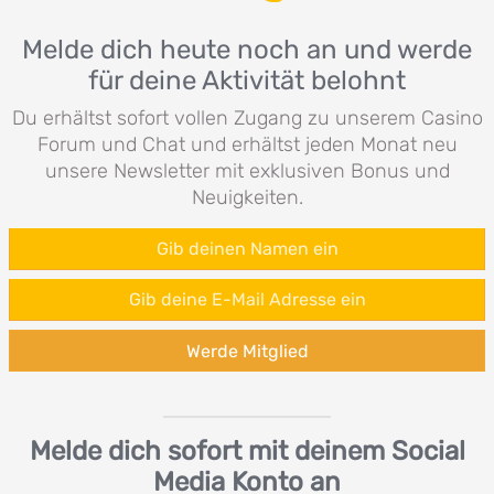
Melde dich heute noch an und werde
für deine Aktivität belohnt
Du erhältst sofort vollen Zugang zu unserem Casino
Forum und Chat und erhältst jeden Monat neu
unsere Newsletter mit exklusiven Bonus und
Neuigkeiten.
Werde Mitglied
Melde dich sofort mit deinem Social
Media Konto an