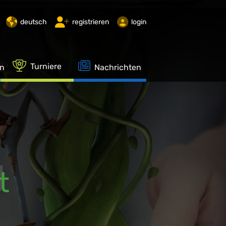
deutsch
registrieren
login
Turniere
en
Nachrichten
t