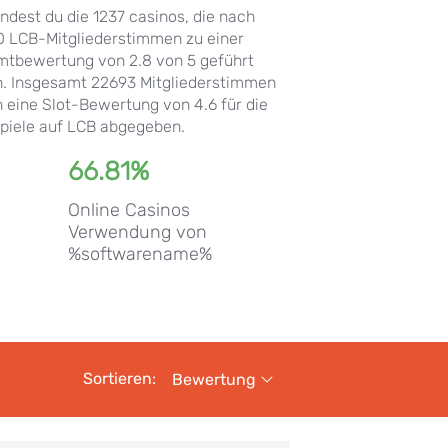
findest du die 1237 casinos, die nach
 LCB-Mitgliederstimmen zu einer
tbewertung von 2.8 von 5 geführt
erstimmen
eine Slot-Bewertung von 4.6 für die
piele auf LCB abgegeben.
66.81%
Online Casinos
Verwendung von
%softwarename%
Sortieren:
Bewertung