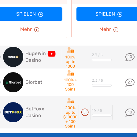
SPIELEN
SPIELEN
Mehr
Mehr
HugeWin
2.9
/ 5
10
100%
Casino
up to
1000
100% +
2.3
/ 5
Glorbet
27
100
Spins
200%
BetFoxx
1.9
/ 5
10
up to
Casino
$10000
+ 100
Spins