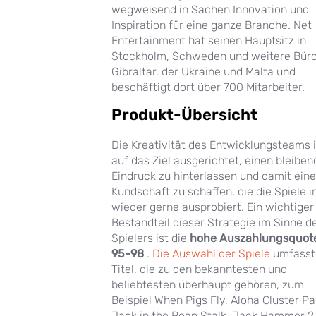
wegweisend in Sachen Innovation und
Inspiration für eine ganze Branche. Net
Entertainment hat seinen Hauptsitz in
Stockholm, Schweden und weitere Büro
Gibraltar, der Ukraine und Malta und
beschäftigt dort über 700 Mitarbeiter.
Produkt-Übersicht
Die Kreativität des Entwicklungsteams i
auf das Ziel ausgerichtet, einen bleibe
Eindruck zu hinterlassen und damit ein
Kundschaft zu schaffen, die die Spiele
wieder gerne ausprobiert. Ein wichtiger
Bestandteil dieser Strategie im Sinne d
Spielers ist die
hohe Auszahlungsquot
95-98
.
Die Auswahl der Spiele
umfasst
Titel, die zu den bekanntesten und
beliebtesten überhaupt gehören, zum
Beispiel When Pigs Fly, Aloha Cluster Pa
Jack in the Bean Stalk, Jack Hammer 2