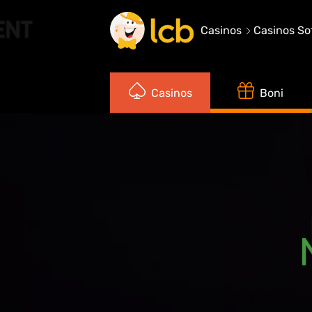
Casinos
Casinos So
Casinos
Boni