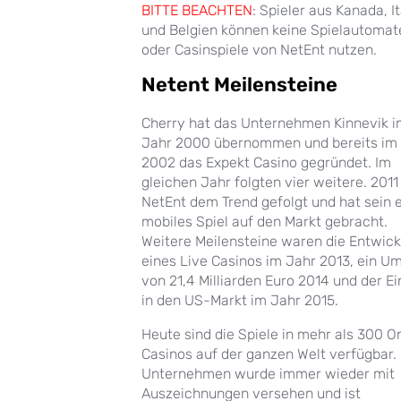
BITTE BEACHTEN
: Spieler aus Kanada, It
und Belgien können keine Spielautomat
oder Casinspiele von NetEnt nutzen.
Netent Meilensteine
Cherry hat das Unternehmen Kinnevik 
Jahr 2000 übernommen und bereits im
2002 das Expekt Casino gegründet. Im
gleichen Jahr folgten vier weitere. 2011 
NetEnt dem Trend gefolgt und hat sein 
mobiles Spiel auf den Markt gebracht.
Weitere Meilensteine waren die Entwic
eines Live Casinos im Jahr 2013, ein U
von 21,4 Milliarden Euro 2014 und der Ein
in den US-Markt im Jahr 2015.
Heute sind die Spiele in mehr als 300 O
Casinos auf der ganzen Welt verfügbar.
Unternehmen wurde immer wieder mit
Auszeichnungen versehen und ist