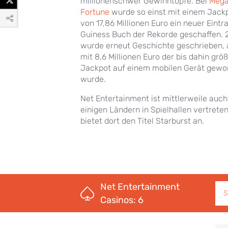
millionenschwer Gewinntöpfe. Bei
Meg
Fortune
wurde so einst mit einem Jack
von 17,86 Millionen Euro ein neuer Eintr
Guiness Buch der Rekorde geschaffen. 
wurde erneut Geschichte geschrieben, 
mit 8,6 Millionen Euro der bis dahin grö
Jackpot auf einem mobilen Gerät gew
wurde.
Net Entertainment ist mittlerweile auch
einigen Ländern in Spielhallen vertrete
bietet dort den Titel Starburst an.
Su
Net Entertainment
Casinos:
6