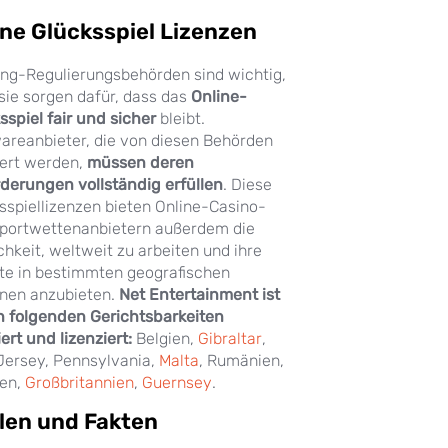
ine Glücksspiel Lizenzen
ng-Regulierungsbehörden sind wichtig,
sie sorgen dafür, dass das
Online-
sspiel fair und sicher
bleibt.
areanbieter, die von diesen Behörden
iert werden,
müssen deren
derungen vollständig erfüllen
. Diese
sspiellizenzen bieten Online-Casino-
portwettenanbietern außerdem die
chkeit, weltweit zu arbeiten und ihre
te in bestimmten geografischen
nen anzubieten.
Net Entertainment ist
n folgenden Gerichtsbarkeiten
ert und lizenziert:
Belgien,
Gibraltar
,
ersey, Pennsylvania,
Malta
, Rumänien,
en,
Großbritannien
,
Guernsey
.
len und Fakten