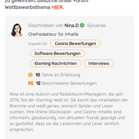
zu gewinnen, besuche unser Forum
Wettbewerbsthema
HIER
.
Geschrieben von
Nina.D
Sylvanas
Chefredakteur für Inhalte
Casino Bewertungen
Experte für:
Software Bewertungen
iGaming Nachrichten
Interviews
10
Jahre an Erfahrung
12
Geschriebene Bewertungen
Nina ist eine Autorin und Redakteurin/Managerin, die seit
2016 Teil der iGaming-Welt ist. Sie kennt das Innenleben der
Branche und weiß genau, wonach Spieler und Leser
suchen. Ihre Online Glücksspiel- und Casino-Inhalte sind
informativ, glaubwürdig, von aktuellen Trends geprägt und
so gestaltet, dass sie die Leserinnen und Leser wirklich
ansprechen.