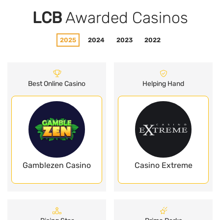
LCB
Awarded Casinos
2025
2024
2023
2022
Best Online Casino
Helping Hand
Gamblezen Casino
Casino Extreme