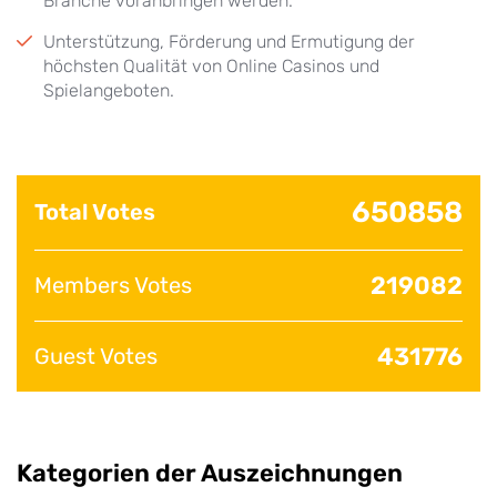
Branche voranbringen werden.
Unterstützung, Förderung und Ermutigung der
höchsten Qualität von Online Casinos und
Spielangeboten.
650858
Total Votes
219082
Members Votes
431776
Guest Votes
Kategorien der Auszeichnungen