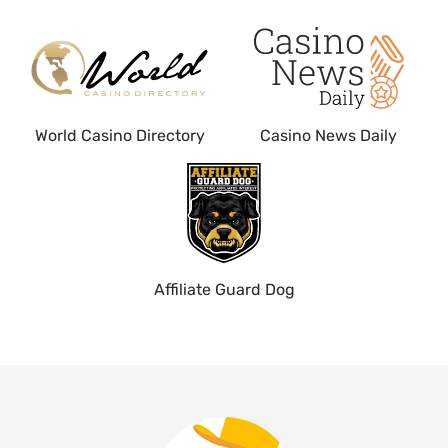
World Casino Directory
Casino News Daily
Affiliate Guard Dog