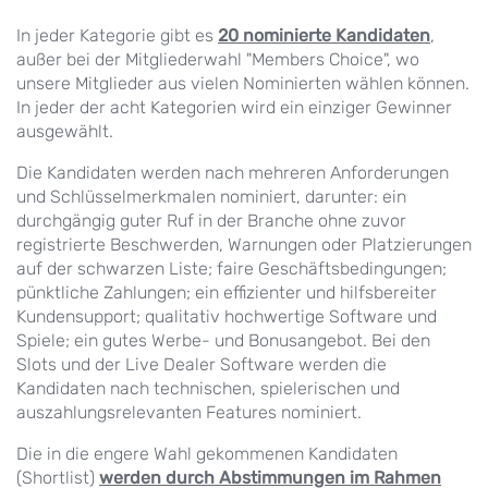
In jeder Kategorie gibt es
20 nominierte Kandidaten
,
außer bei der Mitgliederwahl "Members Choice", wo
unsere Mitglieder aus vielen Nominierten wählen können.
In jeder der acht Kategorien wird ein einziger Gewinner
ausgewählt.
Die Kandidaten werden nach mehreren Anforderungen
und Schlüsselmerkmalen nominiert, darunter: ein
durchgängig guter Ruf in der Branche ohne zuvor
registrierte Beschwerden, Warnungen oder Platzierungen
auf der schwarzen Liste; faire Geschäftsbedingungen;
pünktliche Zahlungen; ein effizienter und hilfsbereiter
Kundensupport; qualitativ hochwertige Software und
Spiele; ein gutes Werbe- und Bonusangebot. Bei den
Slots und der Live Dealer Software werden die
Kandidaten nach technischen, spielerischen und
auszahlungsrelevanten Features nominiert.
Die in die engere Wahl gekommenen Kandidaten
(Shortlist)
werden durch Abstimmungen im Rahmen