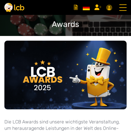
Awards
Die LCB Awards sind unsere wichtigste Veranstaltung,
um herausragende Leistungen in der Welt des Online-