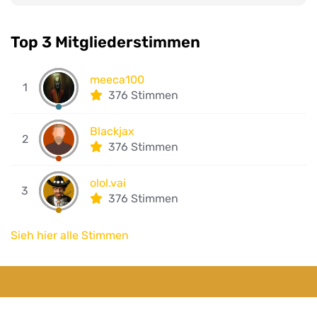
Top 3 Mitgliederstimmen
meeca100
1
376 Stimmen
Blackjax
2
376 Stimmen
olol.vai
3
376 Stimmen
Sieh hier alle Stimmen