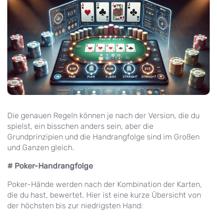
Die genauen Regeln können je nach der Version, die du
spielst, ein bisschen anders sein, aber die
Grundprinzipien und die Handrangfolge sind im Großen
und Ganzen gleich.
# Poker-Handrangfolge
Poker-Hände werden nach der Kombination der Karten,
die du hast, bewertet. Hier ist eine kurze Übersicht von
der höchsten bis zur niedrigsten Hand: