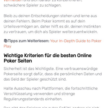
schwächere Spieler zu schlagen.
Bleib zu deinen Entscheidungen stehen und lerne aus
deinen Fehlern. Beim Poker kommt es auf dein
Urteilsvermögen an, daher hilft es dir, deinen Instinkten
zu vertrauen, um dich als Spieler weiterzuentwickeln.
📚Tipps zum Weiterlesen:
Your In-Depth Guide to Poker
Play
Wichtige Kriterien für die besten Online
Poker Seiten
Sicherheit ist das Wichtigste. Eine vertrauenswürdige
Pokerseite sorgt dafür, dass die persönlichen Daten und
das Geld der Spieler geschützt sind.
Halte Ausschau nach Plattformen, die fortschrittliche
Verschlüsselung verwenden und strenge
Regulierungsstandards einhalten.