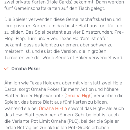
zwei private Karten (Hole Cards) bekommt. Dann werden
fünf Gemeinschaftskarten auf den Tisch gelegt.
Die Spieler verwenden diese Gemeinschaftskarten und
ihre privaten Karten, um das beste Blatt aus fünf Karten
zu bilden. Das Spiel besteht aus vier Einsatzrunden: Pre-
Flop, Flop, Turn und River. Texas Hold'em ist dafür
bekannt, dass es leicht zu erlernen, aber schwer zu
meistern ist, und es ist die Version, die in großen
Turnieren wie der World Series of Poker verwendet wird.
Omaha Poker
Ähnlich wie Texas Hold'em, aber mit vier statt zwei Hole
Cards, sorgt Omaha Poker für mehr Action und höhere
Blätter. In der High-Variante (
Omaha High
) versuchen die
Spieler, das beste Blatt aus fünf Karten zu bilden,
während sie bei
Omaha Hi-Lo
sowohl das High- als auch
das Low-Blatt gewinnen können. Sehr beliebt ist auch
die Variante Pot Limit Omaha (PLO), bei der die Spieler
jeden Betrag bis zur aktuellen Pot-Größe erhöhen