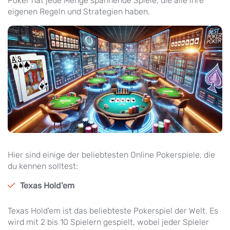
Poker hat jede Menge spannende Spiele, die alle ihre
eigenen Regeln und Strategien haben.
Hier sind einige der beliebtesten Online Pokerspiele, die
du kennen solltest:
Texas Hold'em
Texas Hold'em ist das beliebteste Pokerspiel der Welt. Es
wird mit 2 bis 10 Spielern gespielt, wobei jeder Spieler