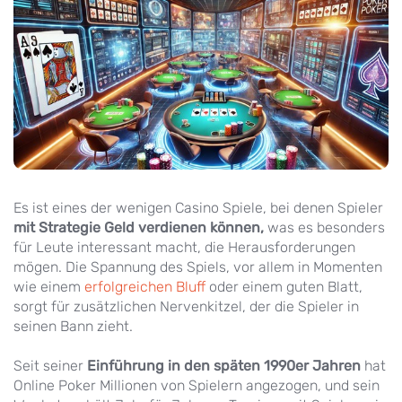
Es ist eines der wenigen Casino Spiele, bei denen Spieler
mit Strategie Geld verdienen können,
was es besonders
für Leute interessant macht, die Herausforderungen
mögen. Die Spannung des Spiels, vor allem in Momenten
wie einem
erfolgreichen Bluff
oder einem guten Blatt,
sorgt für zusätzlichen Nervenkitzel, der die Spieler in
seinen Bann zieht.
Seit seiner
Einführung in den späten 1990er Jahren
hat
Online Poker Millionen von Spielern angezogen, und sein