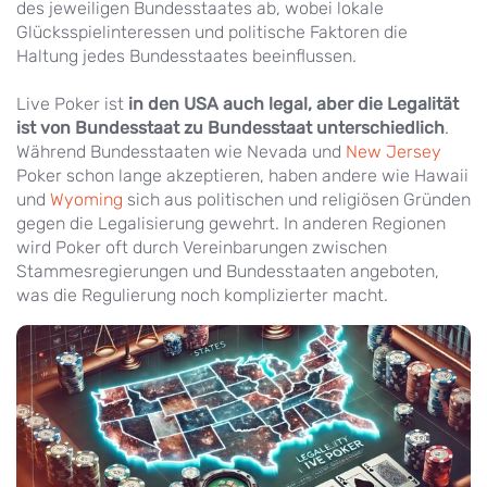
des jeweiligen Bundesstaates ab, wobei lokale
Glücksspielinteressen und politische Faktoren die
Haltung jedes Bundesstaates beeinflussen.
Live Poker ist
in den USA auch legal, aber die Legalität
ist von Bundesstaat zu Bundesstaat unterschiedlich
.
Während Bundesstaaten wie Nevada und
New Jersey
Poker schon lange akzeptieren, haben andere wie Hawaii
und
Wyoming
sich aus politischen und religiösen Gründen
gegen die Legalisierung gewehrt. In anderen Regionen
wird Poker oft durch Vereinbarungen zwischen
Stammesregierungen und Bundesstaaten angeboten,
was die Regulierung noch komplizierter macht.