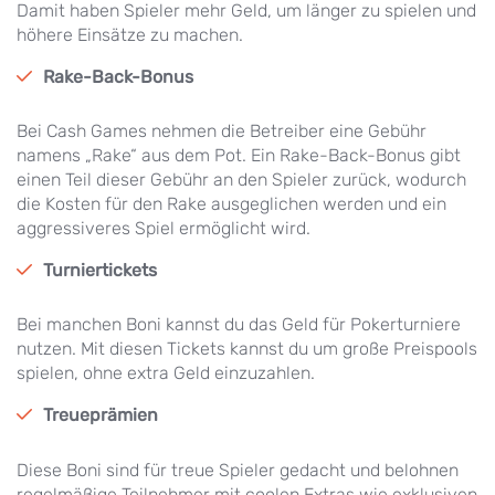
Damit haben Spieler mehr Geld, um länger zu spielen und
höhere Einsätze zu machen.
Rake-Back-Bonus
Bei Cash Games nehmen die Betreiber eine Gebühr
namens „Rake“ aus dem Pot. Ein Rake-Back-Bonus gibt
einen Teil dieser Gebühr an den Spieler zurück, wodurch
die Kosten für den Rake ausgeglichen werden und ein
aggressiveres Spiel ermöglicht wird.
Turniertickets
Bei manchen Boni kannst du das Geld für Pokerturniere
nutzen. Mit diesen Tickets kannst du um große Preispools
spielen, ohne extra Geld einzuzahlen.
Treueprämien
Diese Boni sind für treue Spieler gedacht und belohnen
regelmäßige Teilnehmer mit coolen Extras wie exklusiven