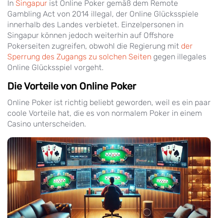
In
Singapur
ist Online Poker gemäß dem Remote
Gambling Act von 2014 illegal, der Online Glücksspiele
innerhalb des Landes verbietet. Einzelpersonen in
Singapur können jedoch weiterhin auf Offshore
Pokerseiten zugreifen, obwohl die Regierung mit
der
Sperrung des Zugangs zu solchen Seiten
gegen illegales
Online Glücksspiel vorgeht.
Die Vorteile von Online Poker
Online Poker ist richtig beliebt geworden, weil es ein paar
coole Vorteile hat, die es von normalem Poker in einem
Casino unterscheiden.