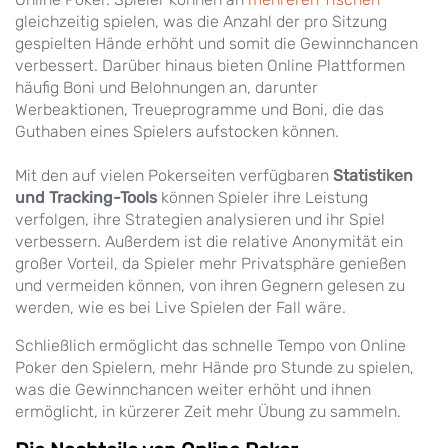
gleichzeitig spielen, was die Anzahl der pro Sitzung
gespielten Hände erhöht und somit die Gewinnchancen
verbessert. Darüber hinaus bieten Online Plattformen
häufig Boni und Belohnungen an, darunter
Werbeaktionen, Treueprogramme und Boni, die das
Guthaben eines Spielers aufstocken können.
Mit den auf vielen Pokerseiten verfügbaren
Statistiken
und Tracking-Tools
können Spieler ihre Leistung
verfolgen, ihre Strategien analysieren und ihr Spiel
verbessern. Außerdem ist die relative Anonymität ein
großer Vorteil, da Spieler mehr Privatsphäre genießen
und vermeiden können, von ihren Gegnern gelesen zu
werden, wie es bei Live Spielen der Fall wäre.
Schließlich ermöglicht das schnelle Tempo von Online
Poker den Spielern, mehr Hände pro Stunde zu spielen,
was die Gewinnchancen weiter erhöht und ihnen
ermöglicht, in kürzerer Zeit mehr Übung zu sammeln.