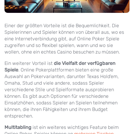
Einer der größten Vorteile ist die Bequemlichkeit. Die
Spielerinnen und Spieler können von überall aus, wo es
eine Internetverbindung gibt, auf Online Poker Spiele
zugreifen und so flexibel spielen, wann und wo sie
wollen, ohne ein echtes Casino besuchen zu müssen.
Ein weiterer Vorteil ist
die Vielfalt der verfügbaren
Spiele
. Online Pokerplattformen bieten eine große
Auswahl an Pokervarianten, darunter Texas Hold'em,
Omaha, Stud und viele andere, sodass Spieler
verschiedene Stile und Spielformate ausprobieren
können. Es gibt auch Optionen für verschiedene
Einsatzhöhen, sodass Spieler an Spielen teilnehmen
können, die ihren Fähigkeiten und ihrem Budget
entsprechen.
Multitabling
ist ein weiteres wichtiges Feature beim
Online Poker. Spieler können an
mehreren Tischen