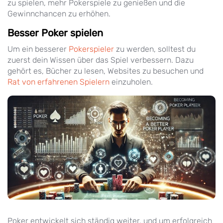
zu spielen, mehr Pokerspiele zu genießen und die
Gewinnchancen zu erhöhen.
Besser Poker spielen
Um ein besserer
Pokerspieler
zu werden, solltest du
zuerst dein Wissen über das Spiel verbessern. Dazu
gehört es, Bücher zu lesen, Websites zu besuchen und
Rat von erfahrenen Spielern
einzuholen.
Poker entwickelt sich ständig weiter, und um erfolgreich