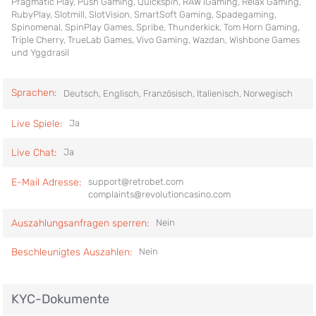
Pragmatic Play, Push Gaming, Quickspin, RAW iGaming, Relax Gaming,
RubyPlay, Slotmill, SlotVision, SmartSoft Gaming, Spadegaming,
Spinomenal, SpinPlay Games, Spribe, Thunderkick, Tom Horn Gaming,
Triple Cherry, TrueLab Games, Vivo Gaming, Wazdan, Wishbone Games
und Yggdrasil
Sprachen:
Deutsch
,
Englisch,
Französisch,
Italienisch,
Norwegisch
Live Spiele:
Ja
Live Chat:
Ja
E-Mail Adresse:
support@retrobet.com
complaints@revolutioncasino.com
Auszahlungsanfragen sperren:
Nein
Beschleunigtes Auszahlen:
Nein
KYC-Dokumente