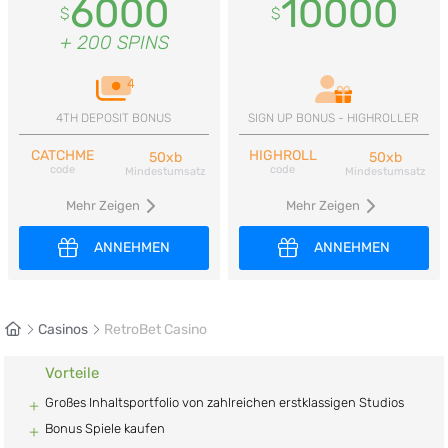
6000
10000
$
$
+ 200 SPINS
4
4TH DEPOSIT BONUS
SIGN UP BONUS - HIGHROLLER
CATCHME
HIGHROLL
50xb
50xb
code
code
Mindestumsatz
Mindestumsatz
Mehr Zeigen
Mehr Zeigen
ANNEHMEN
ANNEHMEN
Casinos
RetroBet Casino
Vorteile
Großes Inhaltsportfolio von zahlreichen erstklassigen Studios
Bonus Spiele kaufen