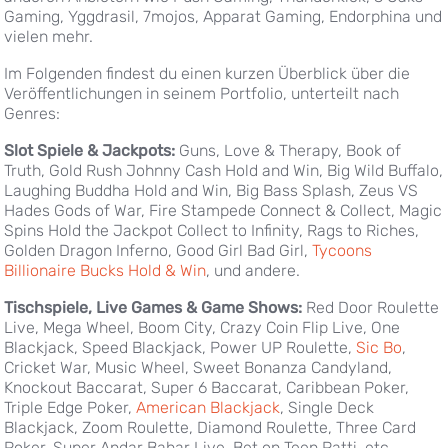
Gaming, Yggdrasil, 7mojos, Apparat Gaming, Endorphina und
vielen mehr.
Im Folgenden findest du einen kurzen Überblick über die
Veröffentlichungen in seinem Portfolio, unterteilt nach
Genres:
Slot Spiele & Jackpots:
Guns, Love & Therapy, Book of
Truth, Gold Rush Johnny Cash Hold and Win, Big Wild Buffalo,
Laughing Buddha Hold and Win, Big Bass Splash, Zeus VS
Hades Gods of War, Fire Stampede Connect & Collect, Magic
Spins Hold the Jackpot Collect to Infinity, Rags to Riches,
Golden Dragon Inferno, Good Girl Bad Girl,
Tycoons
Billionaire Bucks Hold & Win
, und andere.
Tischspiele, Live Games & Game Shows:
Red Door Roulette
Live, Mega Wheel, Boom City, Crazy Coin Flip Live, One
Blackjack, Speed Blackjack, Power UP Roulette,
Sic Bo
,
Cricket War, Music Wheel, Sweet Bonanza Candyland,
Knockout Baccarat, Super 6 Baccarat, Caribbean Poker,
Triple Edge Poker,
American Blackjack
, Single Deck
Blackjack, Zoom Roulette, Diamond Roulette, Three Card
Poker, Super Andar Bahar Live, Bet on Teen Patti, etc.