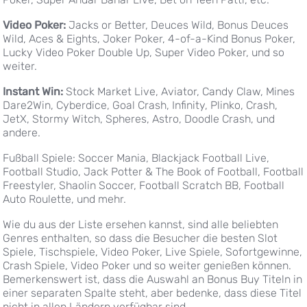
Video Poker:
Jacks or Better, Deuces Wild, Bonus Deuces
Wild, Aces & Eights, Joker Poker, 4-of-a-Kind Bonus Poker,
Lucky Video Poker Double Up, Super Video Poker, und so
weiter.
Instant Win:
Stock Market Live, Aviator, Candy Claw, Mines
Dare2Win, Cyberdice, Goal Crash, Infinity, Plinko, Crash,
JetX, Stormy Witch, Spheres, Astro, Doodle Crash, und
andere.
Fußball Spiele: Soccer Mania, Blackjack Football Live,
Football Studio, Jack Potter & The Book of Football, Football
Freestyler, Shaolin Soccer, Football Scratch BB, Football
Auto Roulette, und mehr.
Wie du aus der Liste ersehen kannst, sind alle beliebten
Genres enthalten, so dass die Besucher die besten Slot
Spiele, Tischspiele, Video Poker, Live Spiele, Sofortgewinne,
Crash Spiele, Video Poker und so weiter genießen können.
Bemerkenswert ist, dass die Auswahl an Bonus Buy Titeln in
einer separaten Spalte steht, aber bedenke, dass diese Titel
nicht in allen Ländern verfügbar sind.