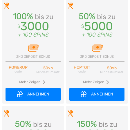
100%
50%
bis zu
bis zu
3000
5000
$
$
+ 100 SPINS
+ 100 SPINS
2
3
2ND DEPOSIT BONUS
3RD DEPOSIT BONUS
POWERUP
HOPTOIT
50xb
50xb
code
code
Mindestumsatz
Mindestumsatz
Mehr Zeigen
Mehr Zeigen
ANNEHMEN
ANNEHMEN
50%
150%
bis zu
bis zu