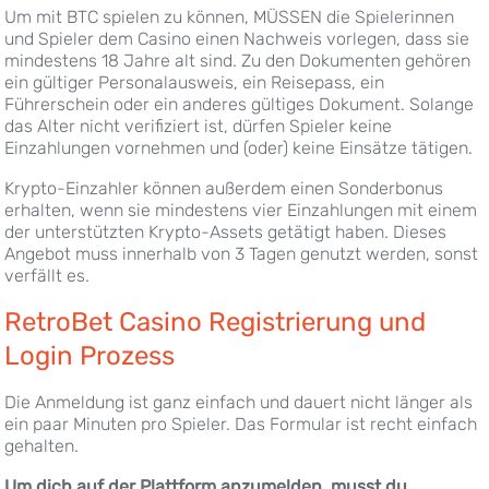
Um mit BTC spielen zu können, MÜSSEN die Spielerinnen
und Spieler dem Casino einen Nachweis vorlegen, dass sie
mindestens 18 Jahre alt sind. Zu den Dokumenten gehören
ein gültiger Personalausweis, ein Reisepass, ein
Führerschein oder ein anderes gültiges Dokument. Solange
das Alter nicht verifiziert ist, dürfen Spieler keine
Einzahlungen vornehmen und (oder) keine Einsätze tätigen.
Krypto-Einzahler können außerdem einen Sonderbonus
erhalten, wenn sie mindestens vier Einzahlungen mit einem
der unterstützten Krypto-Assets getätigt haben. Dieses
Angebot muss innerhalb von 3 Tagen genutzt werden, sonst
verfällt es.
RetroBet Casino Registrierung und
Login Prozess
Die Anmeldung ist ganz einfach und dauert nicht länger als
ein paar Minuten pro Spieler. Das Formular ist recht einfach
gehalten.
Um dich auf der Plattform anzumelden, musst du