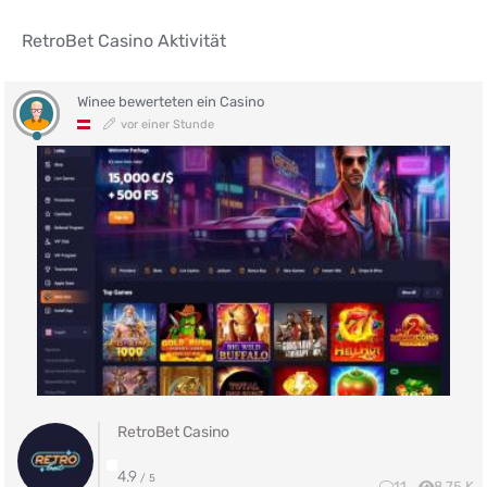
RetroBet Casino Aktivität
Winee
bewerteten ein Casino
vor einer Stunde
RetroBet Casino
4.9
/ 5
11
8.75 K