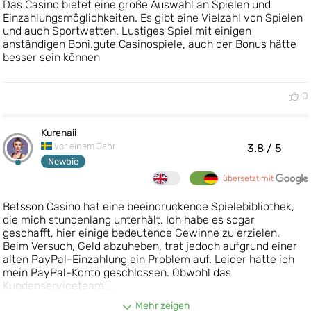
Das Casino bietet eine große Auswahl an Spielen und
Einzahlungsmöglichkeiten. Es gibt eine Vielzahl von Spielen
und auch Sportwetten. Lustiges Spiel mit einigen
anständigen Boni.gute Casinospiele, auch der Bonus hätte
besser sein können
0
Kurenaii
vor einem Jahr
3.8
/ 5
Newbie
übersetzt mit
Betsson Casino hat eine beeindruckende Spielebibliothek,
die mich stundenlang unterhält. Ich habe es sogar
geschafft, hier einige bedeutende Gewinne zu erzielen.
Beim Versuch, Geld abzuheben, trat jedoch aufgrund einer
alten PayPal-Einzahlung ein Problem auf. Leider hatte ich
mein PayPal-Konto geschlossen. Obwohl das
Kundenserviceteam...
Mehr zeigen