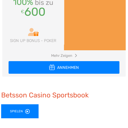
100%
bis zu
600
€
SIGN UP BONUS - POKER
Mehr Zeigen
ANNEHMEN
Betsson Casino Sportsbook
SPIELEN