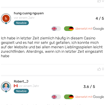
0
hung cuong nguyen
vor einem Jahr
4
/ 5
Newbie
übersetzt mit
Ich habe in letzter Zeit ziemlich häufig in diesem Casino
gespielt und es hat mir sehr gut gefallen, ich konnte mich
auf der Website und bei allen meinen Lieblingsspielen leicht
zurechtfinden. Allerdings, wenn ich in letzter Zeit eingezahlt
habe
0
Robert_J
vor einem Jahr
3.6
/ 5
Newbie
übersetzt mit