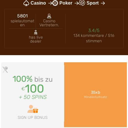
Casino
Poker
Sport
5801
spielautomat
Casino
en
Vertretern.
3.4
/5
134 kommentare / 516
has live
stimmen
dealer
100%
bis zu
100
€
35xb
+ 50 SPINS
Mindestumsatz
SIGN UP BONUS