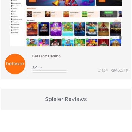
Betsson Casino
3.4
/ 5
134
45.57 K
Spieler Reviews