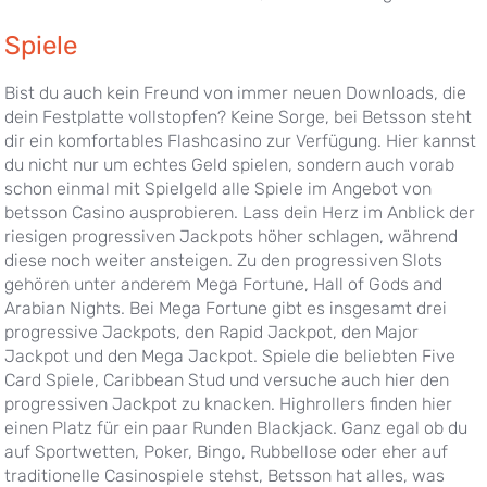
Spiele
Bist du auch kein Freund von immer neuen Downloads, die
dein Festplatte vollstopfen? Keine Sorge, bei Betsson steht
dir ein komfortables Flashcasino zur Verfügung. Hier kannst
du nicht nur um echtes Geld spielen, sondern auch vorab
schon einmal mit Spielgeld alle Spiele im Angebot von
betsson Casino ausprobieren. Lass dein Herz im Anblick der
riesigen progressiven Jackpots höher schlagen, während
diese noch weiter ansteigen. Zu den progressiven Slots
gehören unter anderem Mega Fortune, Hall of Gods and
Arabian Nights. Bei Mega Fortune gibt es insgesamt drei
progressive Jackpots, den Rapid Jackpot, den Major
Jackpot und den Mega Jackpot. Spiele die beliebten Five
Card Spiele, Caribbean Stud und versuche auch hier den
progressiven Jackpot zu knacken. Highrollers finden hier
einen Platz für ein paar Runden Blackjack. Ganz egal ob du
auf Sportwetten, Poker, Bingo, Rubbellose oder eher auf
traditionelle Casinospiele stehst, Betsson hat alles, was