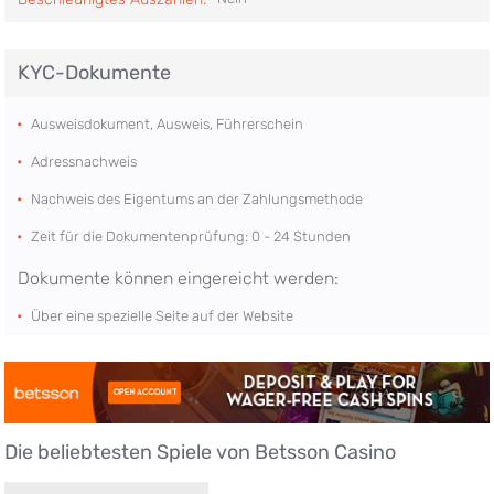
KYC-Dokumente
Ausweisdokument, Ausweis, Führerschein
Adressnachweis
Nachweis des Eigentums an der Zahlungsmethode
Zeit für die Dokumentenprüfung: 0 - 24 Stunden
Dokumente können eingereicht werden:
Über eine spezielle Seite auf der Website
Die beliebtesten Spiele von Betsson Casino