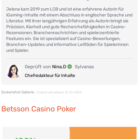
Jelena kam 2019 zum LCB und ist eine erfahrene Autorin für
iGaming-Inhalte mit einem Abschluss in englischer Sprache und
Literatur. Mit ihrer langjährigen Erfahrung als Autorin bringt sie
Präzision, Klarheit und gute Recherchefähigkeiten in Casino-
Rezensionen, Branchennachrichten und spielerzentrierte
Features ein. Sie ist spezialisiert auf Casino-Bewertungen,
Branchen-Updates und informative Leitfäden für Spielerinnen
und Spieler.
Geprüft von
Nina.D
Sylvanas
Chefredakteur für Inhalte
Screenshot Gallerie
/ Zuletzt aktualisiert 12-01-2024
Betsson Casino Poker