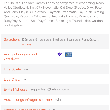
For The Win, Leander Games, lightningboxgames, Microgaming, Neon
Valley Studios, Nolimit City, Novomatic, Old Skool Studios, Oryx, Peter
And Sons, Play'n GO, playson, Playtech, Pragmatic Play, Push Gaming,
Quickspin, Rabcat, RAW iGaming, Red Rake Gaming, Relax Gaming,
RubyPlay, Slotmill, SpinPlay Games, Stakelogic, Thunderkick, Wazdan
und Yggdrasil
Sprachen:
Dänisch,
Griechisch,
Englisch,
Spanisch,
Französisch,
+ 7 mehr
Auszeichnungen und
Zertifikate:
Live Spiele:
Ja
Live Chat:
Ja
E-Mail Adresse:
support-en@betsson.com
Auszahlungsanfragen sperren:
Nein
Beschleunigtes Auszahlen:
Nein