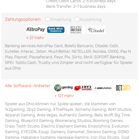
Credit/Debit Cards: 2-5 business days
Bank Transfer: 2-7 business days
Zahlungsoptionen:
Einzahlung
Auszahlung
+ 27 mehr
Banking services AstroPay Card, Boleto Bancario, Citadel, CoDi,
Euteller, Interac, Jeton, MuchBetter, NETELLER, Nordea, OXXO, Pay N
Play, Paynet, Paysafecard, Payz, Pix, Siirto, Skrill, SOFORT Banking,
SPEI, Todito Cash, Trustly und Zimpler sind nicht verfügbar für Spieler
aus Ohio
Alle Software-Anbieter:
+ 127 mehr
Spieler aus Ohio können nur Spiele spielen, die stammen von
1x2gaming, 2by2 Gaming, 4ThePlayer, Alchemy Gaming, All41 Studios,
Apparat Gaming, Area Vegas, Authentic Gaming, Bally Wulff, Big Time
Gaming, Blueprint Gaming, Boomerang Studios, Booming Games,
Crazy Tooth Studio, Electric Elephant Games, Endorphina, Evolution
Gaming, EYECON, Ezugi, Gamevy, Gamomat, Genesis Gaming, GONG
Gaming, Habanero Systems, Hacksaw Gaming, Iron Dog Studio, Just