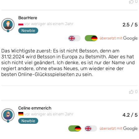
0
BearHere
vor weniger als einem Jahr
2.5
/ 5
Newbie
übersetzt mit
Das Wichtigste zuerst: Es ist nicht Betsson, denn am
31.12.2024 wird Betsson in Europa zu Betsmith. Aber es hat
sich nicht viel geändert. Ich denke, es ist nur der Name und
regiert andere, ohne etwas Neues, um wieder eine der
besten Online-Glücksspielseiten zu sein.
0
Celine emmerich
vor weniger als einem Jahr
4.2
/ 5
Newbie
übersetzt mit