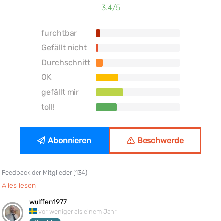
3.4
/5
furchtbar
Gefällt nicht
Durchschnitt
OK
gefällt mir
toll!
Abonnieren
Beschwerde
Feedback der Mitglieder (
134
)
Alles lesen
wulffen1977
vor weniger als einem Jahr