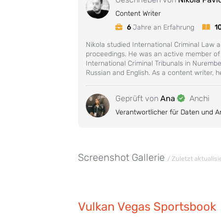
Content Writer
6
Jahre an Erfahrung
1
Nikola studied International Criminal Law a
proceedings. He was an active member of t
International Criminal Tribunals in Nuremb
Russian and English. As a content writer, h
Geprüft von
Ana
Anchi
Verantwortlicher für Daten und An
Screenshot Gallerie
/ Zuletzt aktuali
Vulkan Vegas Sportsbook