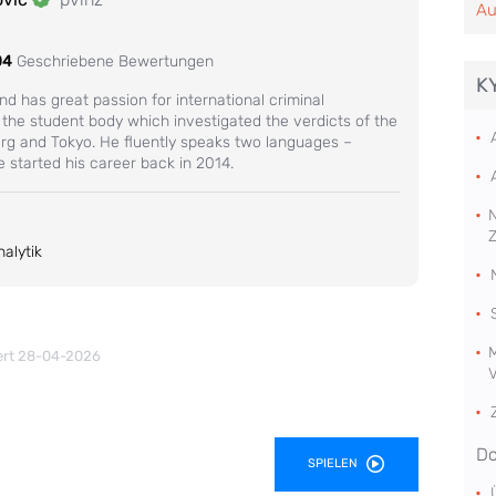
Au
04
Geschriebene Bewertungen
K
nd has great passion for international criminal
he student body which investigated the verdicts of the
erg and Tokyo. He fluently speaks two languages –
e started his career back in 2014.
alytik
M
siert 28-04-2026
Do
SPIELEN