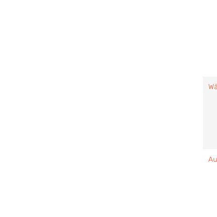
500
+ 70 SPINS
SIGN UP BONUS
Wä
40x(b+d)
Mindestumsatz
ANNEHMEN
Au
50%
bis zu
500
+ 30 SPINS