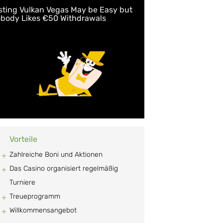
sting Vulkan Vegas May be Easy but
lkan Vegas Video Bewertung
body Likes €50 Withdrawals
Vorteile
Zahlreiche Boni und Aktionen
Das Casino organisiert regelmäßig
Turniere
Treueprogramm
Willkommensangebot