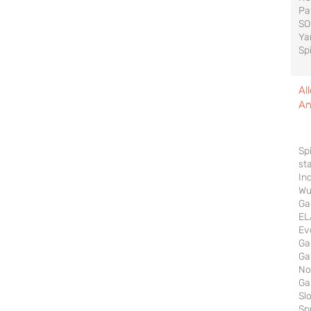
Pay
D DEPOSIT BONUS
SO
Ya
Sp
40x(b+d)
Mindestumsatz
Al
An
ANNEHMEN
Sp
st
In
7
Wu
% CASHBACK
Ga
EL
Ev
Ga
Ga
No
Ga
ASHBACK BONUS
Sl
Sp