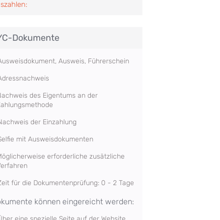
szahlen:
YC-Dokumente
Ausweisdokument, Ausweis, Führerschein
Adressnachweis
Nachweis des Eigentums an der
Zahlungsmethode
Nachweis der Einzahlung
Selfie mit Ausweisdokumenten
öglicherweise erforderliche zusätzliche
Verfahren
Zeit für die Dokumentenprüfung: 0 - 2 Tage
kumente können eingereicht werden:
Über eine spezielle Seite auf der Website