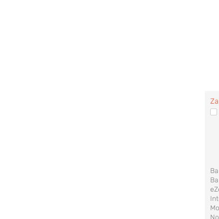
2
D DEPOSIT BONUS
40x(b+d)
Mindestumsatz
Za
ANNEHMEN
20%
bis zu
500
Ba
Ba
+ 50 SPINS
eZ
In
Mo
3
No