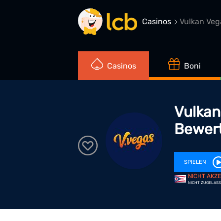
Casinos
Vulkan Veg
Casinos
Boni
Vulkan
Bewer
SPIELEN
NICHT AKZ
NICHT ZUGELASS