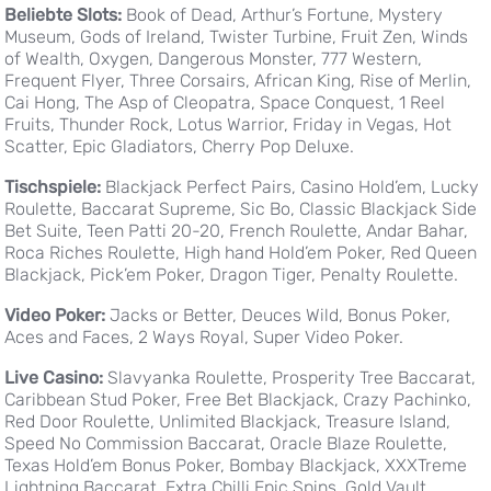
Beliebte Slots:
Book of Dead, Arthur’s Fortune, Mystery
Museum, Gods of Ireland, Twister Turbine, Fruit Zen, Winds
of Wealth, Oxygen, Dangerous Monster, 777 Western,
Frequent Flyer, Three Corsairs, African King, Rise of Merlin,
Cai Hong, The Asp of Cleopatra, Space Conquest, 1 Reel
Fruits, Thunder Rock, Lotus Warrior, Friday in Vegas, Hot
Scatter, Epic Gladiators, Cherry Pop Deluxe.
Tischspiele:
Blackjack Perfect Pairs, Casino Hold’em, Lucky
Roulette, Baccarat Supreme, Sic Bo, Classic Blackjack Side
Bet Suite, Teen Patti 20-20, French Roulette, Andar Bahar,
Roca Riches Roulette, High hand Hold’em Poker, Red Queen
Blackjack, Pick’em Poker, Dragon Tiger, Penalty Roulette.
Video Poker:
Jacks or Better, Deuces Wild, Bonus Poker,
Aces and Faces, 2 Ways Royal, Super Video Poker.
Live Casino:
Slavyanka Roulette, Prosperity Tree Baccarat,
Caribbean Stud Poker, Free Bet Blackjack, Crazy Pachinko,
Red Door Roulette, Unlimited Blackjack, Treasure Island,
Speed No Commission Baccarat, Oracle Blaze Roulette,
Texas Hold’em Bonus Poker, Bombay Blackjack, XXXTreme
Lightning Baccarat, Extra Chilli Epic Spins, Gold Vault