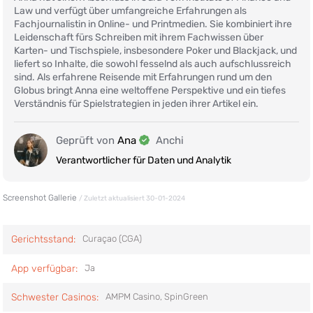
Law und verfügt über umfangreiche Erfahrungen als
Fachjournalistin in Online- und Printmedien. Sie kombiniert ihre
Leidenschaft fürs Schreiben mit ihrem Fachwissen über
Karten- und Tischspiele, insbesondere Poker und Blackjack, und
liefert so Inhalte, die sowohl fesselnd als auch aufschlussreich
sind. Als erfahrene Reisende mit Erfahrungen rund um den
Globus bringt Anna eine weltoffene Perspektive und ein tiefes
Verständnis für Spielstrategien in jeden ihrer Artikel ein.
Geprüft von
Ana
Anchi
Verantwortlicher für Daten und Analytik
Screenshot Gallerie
/ Zuletzt aktualisiert 30-01-2024
Gerichtsstand:
Curaçao (CGA)
App verfügbar:
Ja
Schwester Casinos:
AMPM Casino
,
SpinGreen