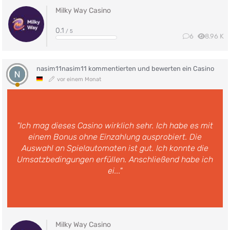
Milky Way Casino
0.1
/ 5
6
8.96 K
nasim11nasim11
kommentierten und bewerten ein Casino
vor einem Monat
"Ich mag dieses Casino wirklich sehr. Ich habe es mit
einem Bonus ohne Einzahlung ausprobiert. Die
Auswahl an Spielautomaten ist gut. Ich konnte die
Umsatzbedingungen erfüllen. Anschließend habe ich
ei..."
Milky Way Casino