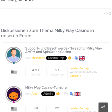
0
Diskussionen zum Thema Milky Way Casino in
unseren Foren
Support- und Beschwerde-Thread für Milky Way,
AMPM und SpinGreen Casino
Casino Rep
von
MilkyWay
2
Letzter Beitrag
4.9 K
27
vor einem Monat
von
Aufrufe
Antworten
Cookie17
Milky Way Casino-Turniere
Admin
von
Anchi
14796
5 K
22
Letzter Beitrag