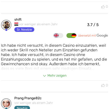
0
shift
vor weniger als einem Jahr
3.7
/ 5
Sr. Newbie
übersetzt mit
Ich habe nicht versucht, in diesem Casino einzuzahlen, weil
ich weder Skrill noch Neteller zum Einzahlen gefunden
habe. Ich habe versucht, in diesem Casino ohne
Einzahlungscode zu spielen, und es hat mir gefallen, und die
Gewinnchancen sind okay. Außerdem habe ich bemerkt,
dass es viele Boni mit einem sehr niedrigen Einsatz...
Mehr zeigen
0
Prang Prange82c
vor weniger als einem Jahr
Newbie