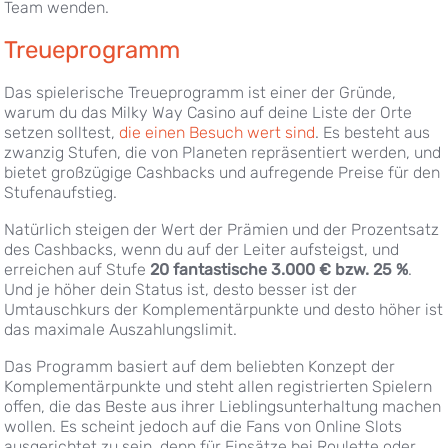
Team wenden.
Treueprogramm
Das spielerische Treueprogramm ist einer der Gründe,
warum du das Milky Way Casino auf deine Liste der Orte
setzen solltest,
die einen Besuch wert sind
. Es besteht aus
zwanzig Stufen, die von Planeten repräsentiert werden, und
bietet großzügige Cashbacks und aufregende Preise für den
Stufenaufstieg.
Natürlich steigen der Wert der Prämien und der Prozentsatz
des Cashbacks, wenn du auf der Leiter aufsteigst, und
erreichen auf Stufe
20 fantastische 3.000 € bzw. 25 %
.
Und je höher dein Status ist, desto besser ist der
Umtauschkurs der Komplementärpunkte und desto höher ist
das maximale Auszahlungslimit.
Das Programm basiert auf dem beliebten Konzept der
Komplementärpunkte und steht allen registrierten Spielern
offen, die das Beste aus ihrer Lieblingsunterhaltung machen
wollen. Es scheint jedoch auf die Fans von Online Slots
ausgerichtet zu sein, denn für Einsätze bei Roulette oder