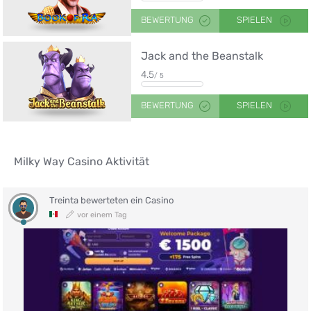
BEWERTUNG
SPIELEN
Jack and the Beanstalk
4.5
/ 5
BEWERTUNG
SPIELEN
Milky Way Casino Aktivität
Treinta
bewerteten ein Casino
vor einem Tag