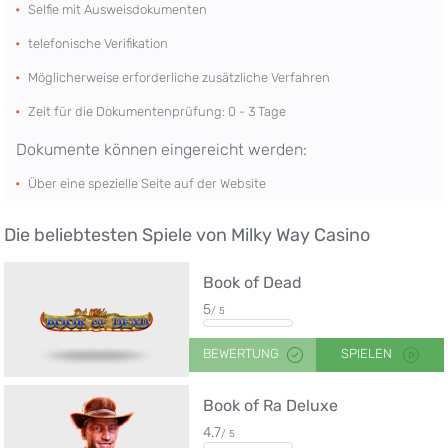
Selfie mit Ausweisdokumenten
telefonische Verifikation
Möglicherweise erforderliche zusätzliche Verfahren
Zeit für die Dokumentenprüfung: 0 - 3 Tage
Dokumente können eingereicht werden:
Über eine spezielle Seite auf der Website
Die beliebtesten Spiele von Milky Way Casino
Book of Dead
5
/ 5
BEWERTUNG
SPIELEN
Book of Ra Deluxe
4.7
/ 5