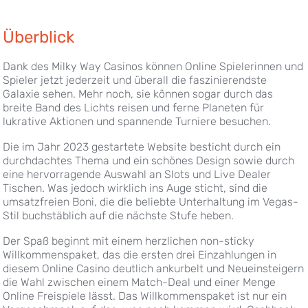
Überblick
Dank des Milky Way Casinos können Online Spielerinnen und
Spieler jetzt jederzeit und überall die faszinierendste
Galaxie sehen. Mehr noch, sie können sogar durch das
breite Band des Lichts reisen und ferne Planeten für
lukrative Aktionen und spannende Turniere besuchen.
Die im Jahr 2023 gestartete Website besticht durch ein
durchdachtes Thema und ein schönes Design sowie durch
eine hervorragende Auswahl an Slots und Live Dealer
Tischen. Was jedoch wirklich ins Auge sticht, sind die
umsatzfreien Boni, die die beliebte Unterhaltung im Vegas-
Stil buchstäblich auf die nächste Stufe heben.
Der Spaß beginnt mit einem herzlichen non-sticky
Willkommenspaket, das die ersten drei Einzahlungen in
diesem Online Casino deutlich ankurbelt und Neueinsteigern
die Wahl zwischen einem Match-Deal und einer Menge
Online Freispiele lässt. Das Willkommenspaket ist nur ein