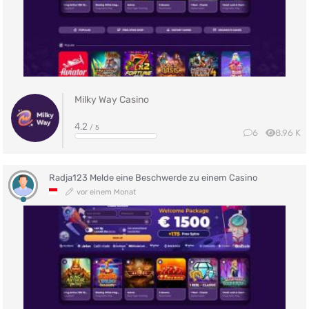
Milky Way Casino
4.2
/ 5
6
8.96 K
Radja123
Melde eine Beschwerde zu einem Casino
vor einem Monat