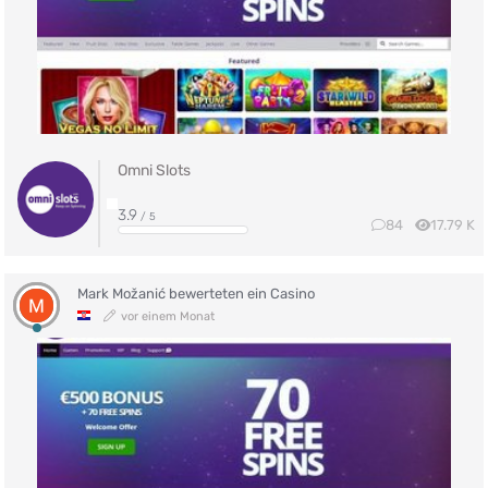
Omni Slots
3.9
/ 5
84
17.79 K
Mark Možanić
bewerteten ein Casino
vor einem Monat