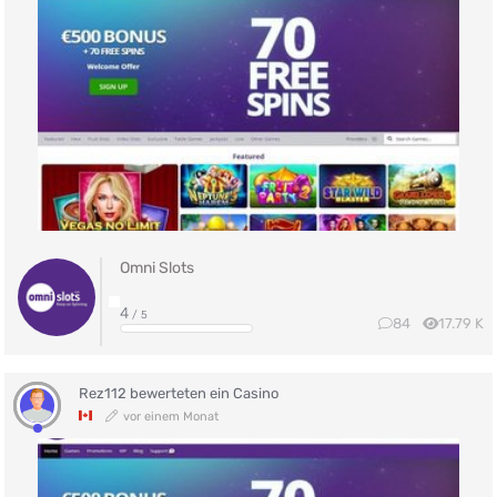
Omni Slots
4
/ 5
84
17.79 K
Rez112
bewerteten ein Casino
vor einem Monat