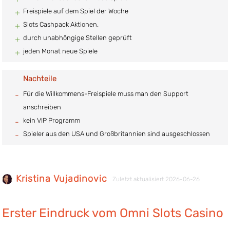
Freispiele auf dem Spiel der Woche
Slots Cashpack Aktionen.
durch unabhöngige Stellen geprüft
jeden Monat neue Spiele
Nachteile
Für die Willkommens-Freispiele muss man den Support
anschreiben
kein VIP Programm
Spieler aus den USA und Großbritannien sind ausgeschlossen
Kristina Vujadinovic
Zuletzt aktualisiert 2026-06-26
Erster Eindruck vom Omni Slots Casino