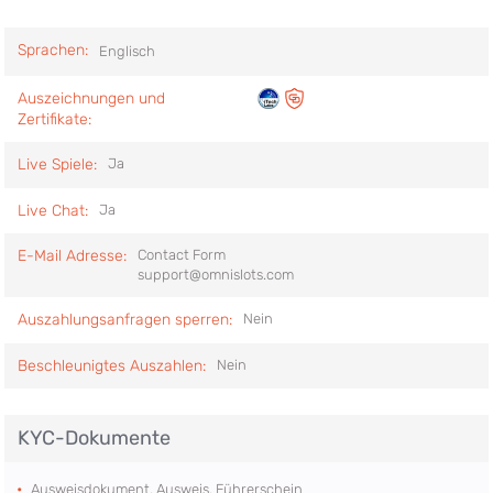
Sprachen:
Englisch
Auszeichnungen und
Zertifikate:
Live Spiele:
Ja
Live Chat:
Ja
E-Mail Adresse:
Contact Form
support@omnislots.com
Auszahlungsanfragen sperren:
Nein
Beschleunigtes Auszahlen:
Nein
KYC-Dokumente
Ausweisdokument, Ausweis, Führerschein