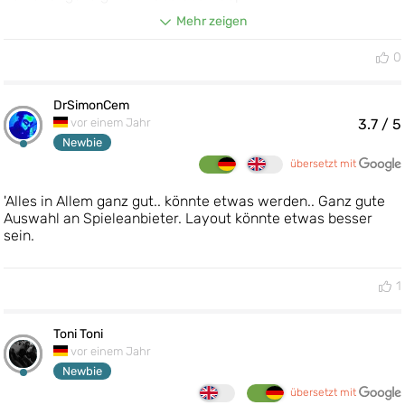
Mehr zeigen
0
DrSimonCem
vor einem Jahr
3.7
/ 5
Newbie
übersetzt mit
'Alles in Allem ganz gut.. könnte etwas werden.. Ganz gute
Auswahl an Spieleanbieter. Layout könnte etwas besser
sein.
1
Toni Toni
vor einem Jahr
Newbie
übersetzt mit