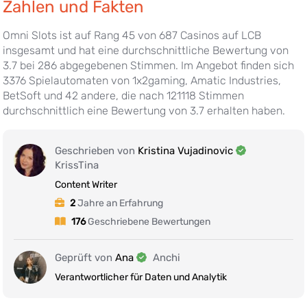
Zahlen und Fakten
Omni Slots ist auf Rang 45 von 687 Casinos auf LCB
insgesamt und hat eine durchschnittliche Bewertung von
3.7 bei 286 abgegebenen Stimmen. Im Angebot finden sich
3376 Spielautomaten von 1x2gaming, Amatic Industries,
BetSoft und 42 andere, die nach 121118 Stimmen
durchschnittlich eine Bewertung von 3.7 erhalten haben.
Geschrieben von
Kristina Vujadinovic
KrissTina
Content Writer
2
Jahre an Erfahrung
176
Geschriebene Bewertungen
Geprüft von
Ana
Anchi
Verantwortlicher für Daten und Analytik