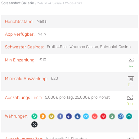
Screenshot Gallerie
/ Zuletzt aktualisiert 12-08-2021
Gerichtsstand:
Malta
App verfügbar:
Nein
Schwester Casinos:
Fruits4Real
,
Whamoo Casino
,
Spinnalot Casino
Min Einzahlung::
€10
A-
Minimale Auszahlung:
€20
B--
Auszahlungs Limit:
5.000€ pro Tag, 25.000€ pro Monat
B++
Währungen:
Wartezeit: 24 Stunden