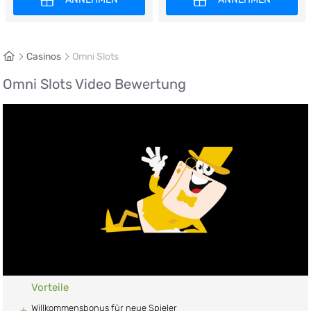
Casinos
Omni Slots
Omni Slots Video Bewertung
Vorteile
Willkommensbonus für neue Spieler