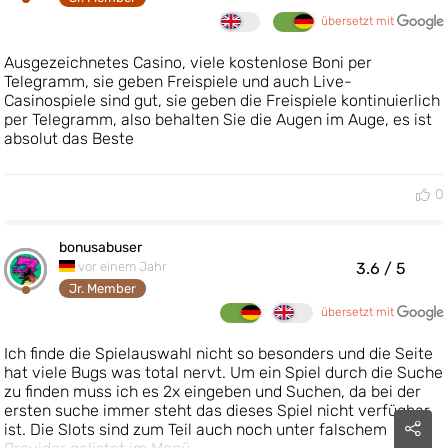
übersetzt mit
Ausgezeichnetes Casino, viele kostenlose Boni per
Telegramm, sie geben Freispiele und auch Live-
Casinospiele sind gut, sie geben die Freispiele kontinuierlich
per Telegramm, also behalten Sie die Augen im Auge, es ist
absolut das Beste
0
bonusabuser
vor einem Jahr
3.6
/ 5
Jr. Member
übersetzt mit
Ich finde die Spielauswahl nicht so besonders und die Seite
hat viele Bugs was total nervt. Um ein Spiel durch die Suche
zu finden muss ich es 2x eingeben und Suchen, da bei der
ersten suche immer steht das dieses Spiel nicht verfügbar
ist. Die Slots sind zum Teil auch noch unter falschem