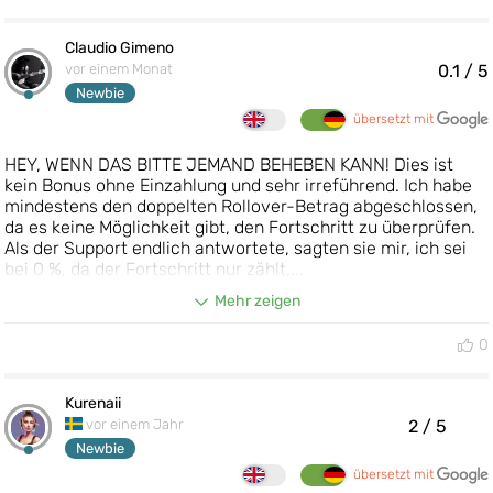
Claudio Gimeno
vor einem Monat
0.1
/ 5
Newbie
übersetzt mit
HEY, WENN DAS BITTE JEMAND BEHEBEN KANN! Dies ist
kein Bonus ohne Einzahlung und sehr irreführend. Ich habe
mindestens den doppelten Rollover-Betrag abgeschlossen,
da es keine Möglichkeit gibt, den Fortschritt zu überprüfen.
Als der Support endlich antwortete, sagten sie mir, ich sei
bei 0 %, da der Fortschritt nur zählt,...
Mehr zeigen
0
Kurenaii
vor einem Jahr
2
/ 5
Newbie
übersetzt mit