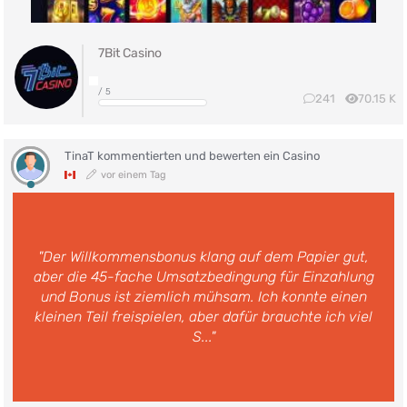
7Bit Casino
/ 5
241
70.15 K
TinaT
kommentierten und bewerten ein Casino
vor einem Tag
"Der Willkommensbonus klang auf dem Papier gut,
aber die 45-fache Umsatzbedingung für Einzahlung
und Bonus ist ziemlich mühsam. Ich konnte einen
kleinen Teil freispielen, aber dafür brauchte ich viel
S..."