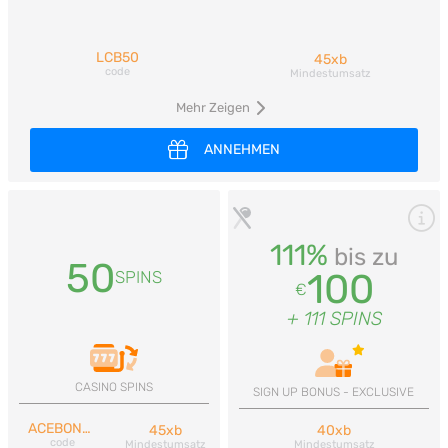
LCB50
45xb
code
Mindestumsatz
Mehr Zeigen
ANNEHMEN
Mehr Infos
111%
bis zu
50
100
SPINS
€
+ 111 SPINS
CASINO SPINS
SIGN UP BONUS - EXCLUSIVE
ACEBONUS
45xb
40xb
code
Mindestumsatz
Mindestumsatz