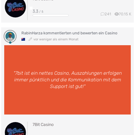
3.3
/ 5
241
70.15 K
RabinHarza
kommentierten und bewerten ein Casino
vor weniger als einem Monat
"7bit ist ein nettes Casino, Auszahlungen erfolgen
immer pünktlich und die Kommunikation mit dem
Support ist gut!"
7Bit Casino