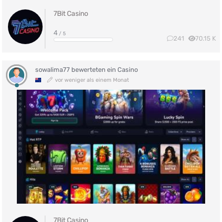
7Bit Casino
4
/ 5
241
70.15 K
sowalima77
bewerteten ein Casino
vor weniger als einem Monat
7Bit Casino