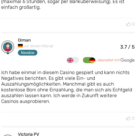
(maximal 6 Stunden, sogar per Banküberweisung). Es ist
einfach großartig.
0
Orman
vor einem Monat
3.7
/ 5
Newbie
übersetzt mit
Ich habe einmal in diesem Casino gespielt und kann nichts
Negatives berichten. Es gibt viele Ein- und
Auszahlungsmöglichkeiten. Manchmal gibt es auch
kostenlose Boni ohne Einzahlung, die man sich als Echtgeld
auszahlen lassen kann. Ich werde in Zukunft weitere
Casinos ausprobieren.
0
Victoria PV