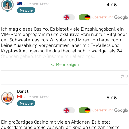
vor einem Monat
4
/ 5
Newbie
übersetzt mit
Ich mag dieses Casino. Es bietet viele Einzahlungsboni, ein
VIP-Prämienprogramm und exklusive Boni nur für Mitglieder
der Schwestercasinos Katsubet und Mirax. Ich habe noch
keine Auszahlung vorgenommen, aber mit E-Wallets und
Kryptowährungen sollte das theoretisch in weniger als 24
Stunden gehen. Ich wünschte mir allerdings...
Mehr zeigen
0
Darlat
vor einem Monat
5
/ 5
Newbie
übersetzt mit
Ein großartiges Casino mit vielen Aktionen. Es bietet
außerdem eine große Auswahl an Spielen und zahlreiche