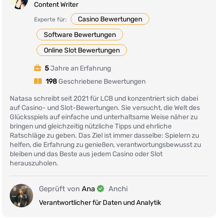
Content Writer
Casino Bewertungen
Experte für:
Software Bewertungen
Online Slot Bewertungen
5
Jahre an Erfahrung
198
Geschriebene Bewertungen
Natasa schreibt seit 2021 für LCB und konzentriert sich dabei
auf Casino- und Slot-Bewertungen. Sie versucht, die Welt des
Glücksspiels auf einfache und unterhaltsame Weise näher zu
bringen und gleichzeitig nützliche Tipps und ehrliche
Ratschläge zu geben. Das Ziel ist immer dasselbe: Spielern zu
helfen, die Erfahrung zu genießen, verantwortungsbewusst zu
bleiben und das Beste aus jedem Casino oder Slot
herauszuholen.
Geprüft von
Ana
Anchi
Verantwortlicher für Daten und Analytik