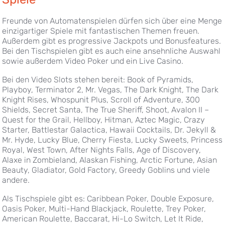
Freunde von Automatenspielen dürfen sich über eine Menge
einzigartiger Spiele mit fantastischen Themen freuen.
Außerdem gibt es progressive Jackpots und Bonusfeatures.
Bei den Tischspielen gibt es auch eine ansehnliche Auswahl
sowie außerdem Video Poker und ein Live Casino.
Bei den Video Slots stehen bereit: Book of Pyramids,
Playboy, Terminator 2, Mr. Vegas, The Dark Knight, The Dark
Knight Rises, Whospunit Plus, Scroll of Adventure, 300
Shields, Secret Santa, The True Sheriff, Shoot, Avalon II –
Quest for the Grail, Hellboy, Hitman, Aztec Magic, Crazy
Starter, Battlestar Galactica, Hawaii Cocktails, Dr. Jekyll &
Mr. Hyde, Lucky Blue, Cherry Fiesta, Lucky Sweets, Princess
Royal, West Town, After Nights Falls, Age of Discovery,
Alaxe in Zombieland, Alaskan Fishing, Arctic Fortune, Asian
Beauty, Gladiator, Gold Factory, Greedy Goblins und viele
andere.
Als Tischspiele gibt es: Caribbean Poker, Double Exposure,
Oasis Poker, Multi-Hand Blackjack, Roulette, Trey Poker,
American Roulette, Baccarat, Hi-Lo Switch, Let It Ride,