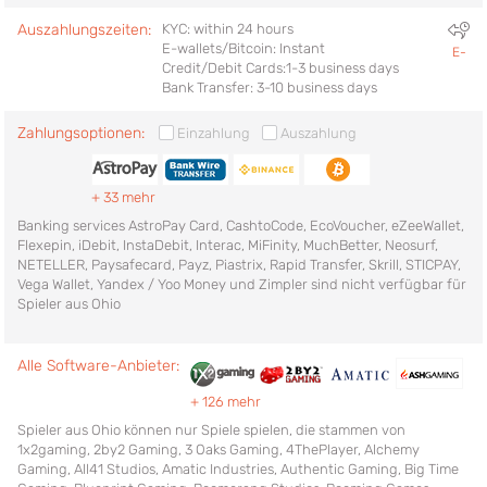
Auszahlungszeiten:
KYC: within 24 hours
E-wallets/Bitcoin: Instant
E-
Credit/Debit Cards:1-3 business days
Bank Transfer: 3-10 business days
Zahlungsoptionen:
Einzahlung
Auszahlung
+ 33 mehr
Banking services AstroPay Card, CashtoCode, EcoVoucher, eZeeWallet,
Flexepin, iDebit, InstaDebit, Interac, MiFinity, MuchBetter, Neosurf,
NETELLER, Paysafecard, Payz, Piastrix, Rapid Transfer, Skrill, STICPAY,
Vega Wallet, Yandex / Yoo Money und Zimpler sind nicht verfügbar für
Spieler aus Ohio
Alle Software-Anbieter:
+ 126 mehr
Spieler aus Ohio können nur Spiele spielen, die stammen von
1x2gaming, 2by2 Gaming, 3 Oaks Gaming, 4ThePlayer, Alchemy
Gaming, All41 Studios, Amatic Industries, Authentic Gaming, Big Time