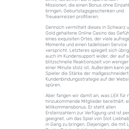
Missionen, die einen Bonus ohne Einzah
bringen, Geburtstagsgeschenken und
Treueanreizen profitieren.
Dennoch vermittelt dieses in Schwarz 
Gold gehaltene Online Casino das Gefüh
eines exquisiten Ortes, der viele aufre
Momente und einen tadellosen Service
verspricht. Letzteres spiegelt sich übri
auch im Kundensupport wider, der auf s
blitzschnelle Reaktionszeit von weniger
einer Minute stolz ist. Außerdem kann j
Spieler die Stärke der maßgeschneider
Kundenbindungsstrategie auf der Websi
spüren.
Aber fangen wir damit an, was LEX für 
hinzukommende Mitglieder bereithält: e
Willkommensbonus. Er steht allen
Ersteinzahlern zur Verfügung und ist pe
geeignet, um das Spiel von Slot Liebha
in Gang zu bringen. Diejenigen, die mit 