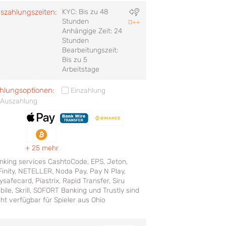
szahlungszeiten:
KYC: Bis zu 48
Stunden
D++
Anhängige Zeit: 24
Stunden
Bearbeitungszeit:
Bis zu 5
Arbeitstage
hlungsoptionen:
Einzahlung
Auszahlung
+ 25 mehr
nking services CashtoCode, EPS, Jeton,
Finity, NETELLER, Noda Pay, Pay N Play,
ysafecard, Piastrix, Rapid Transfer, Siru
bile, Skrill, SOFORT Banking und Trustly sind
cht verfügbar für Spieler aus Ohio