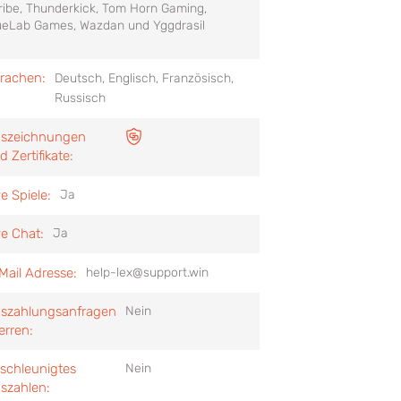
ribe, Thunderkick, Tom Horn Gaming,
ueLab Games, Wazdan und Yggdrasil
rachen:
Deutsch
,
Englisch,
Französisch,
Russisch
szeichnungen
d Zertifikate:
ve Spiele:
Ja
ve Chat:
Ja
Mail Adresse:
help-lex@support.win
szahlungsanfragen
Nein
erren:
schleunigtes
Nein
szahlen: