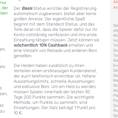
Al
 nur
An
, der
Der
Basis
Status wird bei der Registrierung
rben
automatisch zugewiesen, bietet aber keine
großen Anreize. Der eigentliche Spaß
beginnt mit dem Standard Status, und das
Sp
Tolle daran ist, dass die Spieler dafür nur ihr
st
Konto vollständig verifizieren und ihre erste
Al
Einzahlung tätigen müssen. Jetzt können sie
In
wöchentlich 10% Cashback
erhalten und
Ti
len,
eine Vielzahl von Reloads und anderen Boni
St
genießen.
To
i
El
Die Helden haben zusätzlich zu ihren
Ev
als
Vorteilen einen erstklassigen Kundendienst,
Ga
Ga
der auch telefonisch erreichbar ist, höhere
Ma
Auszahlungslimits, schnelle Auszahlungen
St
und exklusive Boni. Um ein Held zu werden,
e
No
müssen Spieler innerhalb der letzten 30
zen,
Pl
Tage 200 Punkte sammeln. Die wichtigste
Po
Methode, um Punkte zu sammeln, sind
as
Qu
Einzahlungen. Der Satz beträgt 1 Punkt pro
Ru
 zu
10 €.
Sp