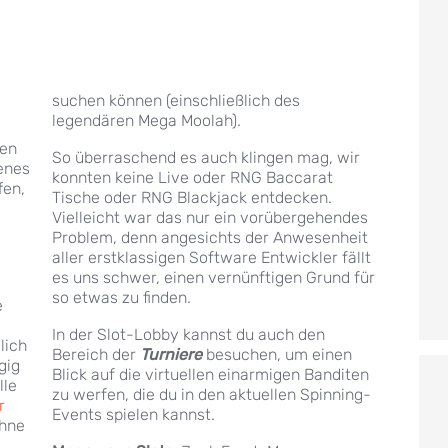
suchen können (einschließlich des
legendären Mega Moolah).
gen
So überraschend es auch klingen mag, wir
enes
konnten keine Live oder RNG Baccarat
fen,
Tische oder RNG Blackjack entdecken.
Vielleicht war das nur ein vorübergehendes
Problem, denn angesichts der Anwesenheit
aller erstklassigen Software Entwickler fällt
es uns schwer, einen vernünftigen Grund für
so etwas zu finden.
e
In der Slot-Lobby kannst du auch den
lich
Bereich der
Turniere
besuchen, um einen
gig
Blick auf die virtuellen einarmigen Banditen
lle
zu werfen, die du in den aktuellen Spinning-
r
Events spielen kannst.
ohne