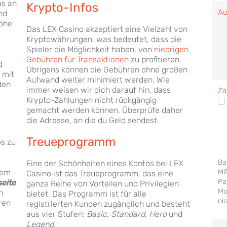
as an
Krypto-Infos
Au
nd
Höhe
Das LEX Casino akzeptiert eine Vielzahl von
Kryptowährungen, was bedeutet, dass die
Spieler die Möglichkeit haben, von
niedrigen
Gebühren für Transaktionen
zu profitieren.
d
Übrigens können die Gebühren ohne großen
 mit
Aufwand weiter minimiert werden. Wie
den
immer weisen wir dich darauf hin, dass
Za
Krypto-Zahlungen nicht rückgängig
gemacht werden können. Überprüfe daher
die Adresse, an die du Geld sendest.
Treueprogramm
os zu
Ba
Eine der Schönheiten eines Kontos bei LEX
Mi
dem
Casino ist das Treueprogramm, das eine
Pa
eite
ganze Reihe von Vorteilen und Privilegien
Mo
n
bietet. Das Programm ist für alle
ni
ren
registrierten Kunden zugänglich und besteht
aus vier Stufen:
Basic
,
Standard
,
Hero
und
Legend
.