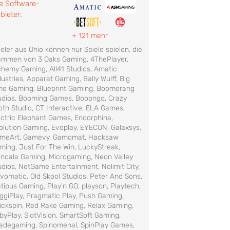
le Software-
bieter:
+ 121 mehr
ieler aus Ohio können nur Spiele spielen, die
ammen von 3 Oaks Gaming, 4ThePlayer,
chemy Gaming, All41 Studios, Amatic
dustries, Apparat Gaming, Bally Wulff, Big
me Gaming, Blueprint Gaming, Boomerang
udios, Booming Games, Booongo, Crazy
oth Studio, CT Interactive, ELA Games,
ectric Elephant Games, Endorphina,
olution Gaming, Evoplay, EYECON, Galaxsys,
meArt, Gamevy, Gamomat, Hacksaw
ming, Just For The Win, LuckyStreak,
ncala Gaming, Microgaming, Neon Valley
udios, NetGame Entertainment, Nolimit City,
vomatic, Old Skool Studios, Peter And Sons,
atipus Gaming, Play'n GO, playson, Playtech,
ggiPlay, Pragmatic Play, Push Gaming,
ickspin, Red Rake Gaming, Relax Gaming,
byPlay, SlotVision, SmartSoft Gaming,
adegaming, Spinomenal, SpinPlay Games,