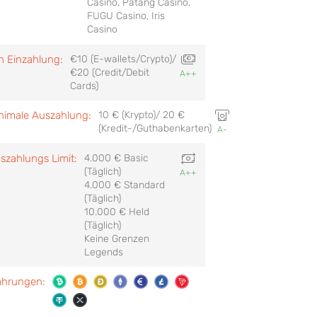
Casino
,
Patang Casino
,
FUGU Casino
,
Iris
Casino
n Einzahlung:
€10 (E-wallets/Crypto)/
€20 (Credit/Debit
A++
Cards)
nimale Auszahlung:
10 € (Krypto)/ 20 €
(Kredit-/Guthabenkarten)
A-
szahlungs Limit:
4.000 € Basic
(Täglich)
A++
4.000 € Standard
(Täglich)
10.000 € Held
(Täglich)
Keine Grenzen
Legends
hrungen: