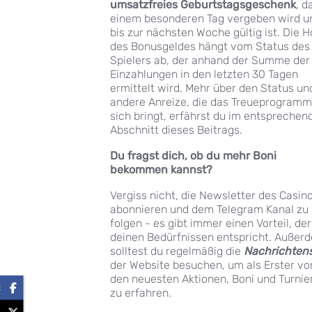
umsatzfreies Geburtstagsgeschenk
, d
einem besonderen Tag vergeben wird u
bis zur nächsten Woche gültig ist. Die 
des Bonusgeldes hängt vom Status des
Spielers ab, der anhand der Summe der
Einzahlungen in den letzten 30 Tagen
ermittelt wird. Mehr über den Status un
andere Anreize, die das Treueprogramm
sich bringt, erfährst du im entsprechen
Abschnitt dieses Beitrags.
Du fragst dich, ob du mehr Boni
bekommen kannst?
Vergiss nicht, die Newsletter des Casin
abonnieren und dem Telegram Kanal zu
folgen - es gibt immer einen Vorteil, der
deinen Bedürfnissen entspricht. Außer
solltest du regelmäßig die
Nachrichtens
der Website besuchen, um als Erster vo
den neuesten Aktionen, Boni und Turnie
k
zu erfahren.