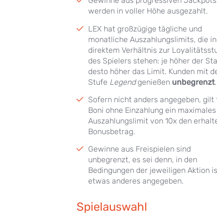
Gewinne aus progressiven Jackpots
werden in voller Höhe ausgezahlt.
LEX hat großzügige tägliche und
monatliche Auszahlungslimits, die in
direktem Verhältnis zur Loyalitätsst
des Spielers stehen: je höher der Sta
desto höher das Limit. Kunden mit d
Stufe
Legend
genießen
unbegrenzt
.
Sofern nicht anders angegeben, gilt 
Boni ohne Einzahlung ein maximales
Auszahlungslimit von 10x den erhal
Bonusbetrag.
Gewinne aus Freispielen sind
unbegrenzt, es sei denn, in den
Bedingungen der jeweiligen Aktion i
etwas anderes angegeben.
Spielauswahl