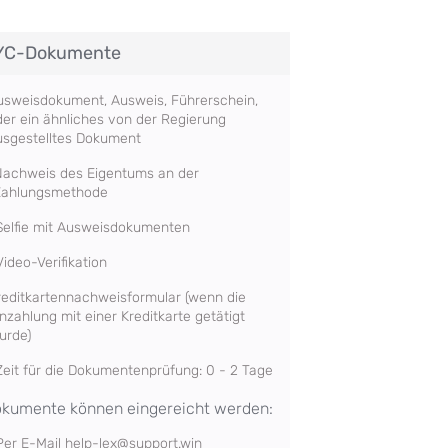
YC-Dokumente
usweisdokument, Ausweis, Führerschein,
der ein ähnliches von der Regierung
usgestelltes Dokument
Nachweis des Eigentums an der
Zahlungsmethode
Selfie mit Ausweisdokumenten
Video-Verifikation
reditkartennachweisformular (wenn die
inzahlung mit einer Kreditkarte getätigt
urde)
Zeit für die Dokumentenprüfung: 0 - 2 Tage
kumente können eingereicht werden:
Per E-Mail
help-lex@support.win