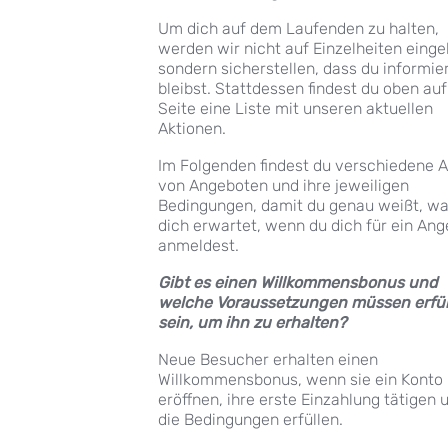
Um dich auf dem Laufenden zu halten,
werden wir nicht auf Einzelheiten einge
sondern sicherstellen, dass du informie
bleibst. Stattdessen findest du oben auf
Seite eine Liste mit unseren aktuellen
Aktionen.
Im Folgenden findest du verschiedene A
von Angeboten und ihre jeweiligen
Bedingungen, damit du genau weißt, w
dich erwartet, wenn du dich für ein An
anmeldest.
Gibt es einen Willkommensbonus und
welche Voraussetzungen müssen erfül
sein, um ihn zu erhalten?
Neue Besucher erhalten einen
Willkommensbonus, wenn sie ein Konto
eröffnen, ihre erste Einzahlung tätigen 
die Bedingungen erfüllen.