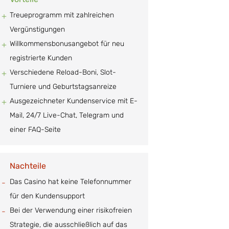
Treueprogramm mit zahlreichen
Vergünstigungen
Willkommensbonusangebot für neu
registrierte Kunden
Verschiedene Reload-Boni, Slot-
Turniere und Geburtstagsanreize
Ausgezeichneter Kundenservice mit E-
Mail, 24/7 Live-Chat, Telegram und
einer FAQ-Seite
Nachteile
Das Casino hat keine Telefonnummer
für den Kundensupport
Bei der Verwendung einer risikofreien
Strategie, die ausschließlich auf das