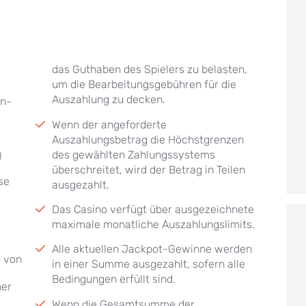
das Guthaben des Spielers zu belasten,
um die Bearbeitungsgebühren für die
Auszahlung zu decken.
en-
Wenn der angeforderte
Auszahlungsbetrag die Höchstgrenzen
des gewählten Zahlungssystems
!
überschreitet, wird der Betrag in Teilen
se
ausgezahlt.
Das Casino verfügt über ausgezeichnete
maximale monatliche Auszahlungslimits.
Alle aktuellen Jackpot-Gewinne werden
u von
in einer Summe ausgezahlt, sofern alle
Bedingungen erfüllt sind.
ner
Wenn die Gesamtsumme der