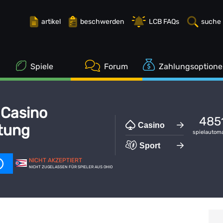
ino
artikel
beschwerden
LCB FAQs
suche
Spiele
Forum
Zahlungsoption
 Casino
485
Casino
tung
spielautom
Sport
NICHT AKZEPTIERT
NICHT ZUGELASSEN FÜR SPIELER AUS OHIO