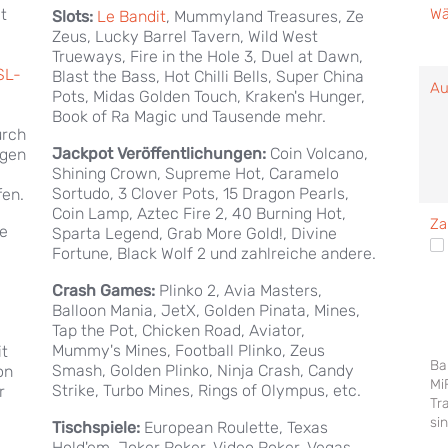
Wä
et
Slots:
Le Bandit
, Mummyland Treasures, Ze
Zeus, Lucky Barrel Tavern, Wild West
Trueways, Fire in the Hole 3, Duel at Dawn,
SL-
Blast the Bass, Hot Chilli Bells, Super China
Au
Pots, Midas Golden Touch, Kraken's Hunger,
Book of Ra Magic und Tausende mehr.
urch
Jackpot Veröffentlichungen:
Coin Volcano,
igen
Shining Crown, Supreme Hot, Caramelo
Sortudo, 3 Clover Pots, 15 Dragon Pearls,
fen.
Coin Lamp, Aztec Fire 2, 40 Burning Hot,
Za
re
Sparta Legend, Grab More Gold!, Divine
Fortune, Black Wolf 2 und zahlreiche andere.
Crash Games:
Plinko 2, Avia Masters,
Balloon Mania, JetX, Golden Pinata, Mines,
Tap the Pot, Chicken Road, Aviator,
Mummy's Mines, Football Plinko, Zeus
it
Ba
Smash, Golden Plinko, Ninja Crash, Candy
on
Mi
Strike, Turbo Mines, Rings of Olympus, etc.
r
Tr
si
Tischspiele:
European Roulette, Texas
Hold'em, Joker Poker, Video Poker, Vegas