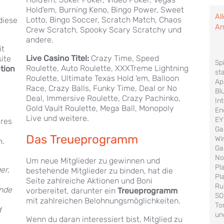
Hold'em, Burning Keno, Bingo Power, Sweet
Al
Lotto, Bingo Soccer, Scratch Match, Chaos
diese
An
Crew Scratch, Spooky Scary Scratchy und
andere.
it
Live Casino Titel:
Crazy Time, Speed
site
Sp
Roulette, Auto Roulette, XXXTreme Lightning
tion
st
Roulette, Ultimate Texas Hold 'em, Balloon
Ap
Race, Crazy Balls, Funky Time, Deal or No
Bl
Deal, Immersive Roulette, Crazy Pachinko,
In
Gold Vault Roulette, Mega Ball, Monopoly
En
Live und weitere.
EY
eres
Ga
Das Treueprogramm
Wi
n.
Ga
No
Um neue Mitglieder zu gewinnen und
Pl
er,
bestehende Mitglieder zu binden, hat die
Pl
Seite zahlreiche Aktionen und Boni
Ru
unde
vorbereitet, darunter ein
Treueprogramm
SO
mit zahlreichen Belohnungsmöglichkeiten.
To
d
un
Wenn du daran interessiert bist, Mitglied zu