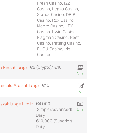
Fresh Casino
,
IZZI
Casino
,
Legzo Casino
,
Starda Casino
,
DRIP
Casino
,
Rox Casino
,
Monro Casino
,
LEX
Casino
,
Irwin Casino
,
Flagman Casino
,
Beef
Casino
,
Patang Casino
,
FUGU Casino
,
Iris
Casino
n Einzahlung:
€5 (Crypto)/ €10
A++
nimale Auszahlung:
€10
A-
szahlungs Limit:
€4,000
(Simple/Advanced)
A++
Daily
€10,000 (Superior)
Daily