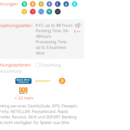
hrungen:
szahlungszeiten:
KYC: up to 48 hours
Pending Time: 24-
E++
48hours
Processing Time:
up to 5 business
days
hlungsoptionen:
Einzahlung
Auszahlung
+ 22 mehr
nking services CashtoCode, EPS, Flexepin,
Finity, NETELLER, Paysafecard, Rapid
ansfer, Revolut, Skrill und SOFORT Banking
nd nicht verfügbar für Spieler aus Ohio