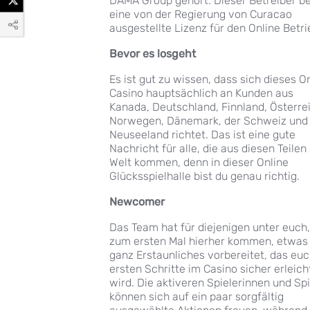
DAMA Group gehört. Dieser Betreiber be
eine von der Regierung von Curacao
ausgestellte Lizenz für den Online Betri
Bevor es losgeht
Es ist gut zu wissen, dass sich dieses O
Casino hauptsächlich an Kunden aus
Kanada, Deutschland, Finnland, Österre
Norwegen, Dänemark, der Schweiz und
Neuseeland richtet. Das ist eine gute
Nachricht für alle, die aus diesen Teilen
Welt kommen, denn in dieser Online
Glücksspielhalle bist du genau richtig.
Newcomer
Das Team hat für diejenigen unter euch,
zum ersten Mal hierher kommen, etwas
ganz Erstaunliches vorbereitet, das euc
ersten Schritte im Casino sicher erleich
wird. Die aktiveren Spielerinnen und Spi
können sich auf ein paar sorgfältig