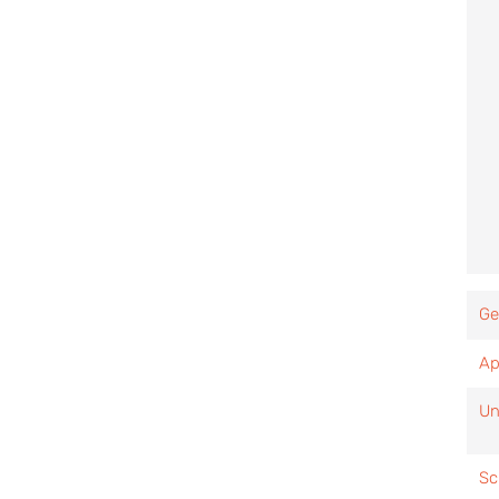
1000
+ 50 SPINS
2
D DEPOSIT BONUS
40xb
Mindestumsatz
Ge
ANNEHMEN
Ap
0%
Un
bis zu
1500
Sc