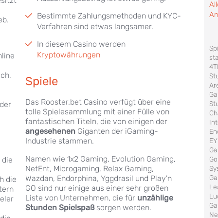
sitzt
Al
An
Bestimmte Zahlungsmethoden und KYC-
eb.
Verfahren sind etwas langsamer.
In diesem Casino werden
Sp
Kryptowährungen
nline
st
4T
ich,
St
Spiele
Ar
Ga
Das Rooster.bet Casino verfügt über eine
St
 der
tolle Spielesammlung mit einer Fülle von
Ch
fantastischen Titeln, die von einigen der
In
angesehenen
Giganten der iGaming-
En
Industrie stammen.
EY
Ga
Namen wie 1x2 Gaming, Evolution Gaming,
Go
 die
NetEnt, Microgaming, Relax Gaming,
Sy
Wazdan, Endorphina, Yggdrasil und Play'n
Ga
h die
Le
GO sind nur einige aus einer sehr großen
tern
Lu
Liste von Unternehmen, die für
unzählige
eler
Ga
Stunden Spielspaß
sorgen werden.
Ne