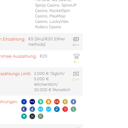
Spinjo Casino
,
SpinsUP
Casino
,
RocketSpin
Casino
,
PlayMojo
Casino
,
LuckyVibe
,
Rollero Casino
n Einzahlung:
€5 (Siru)/€20 (Other
methods)
A++
nimale Auszahlung:
€20
B--
szahlungs Limit:
2.000 € Täglich/
5.000 €
C++
Wöchentlich/
20.000 € Monatlich
hrungen: