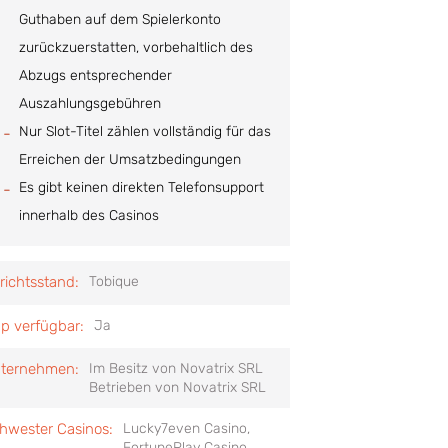
Guthaben auf dem Spielerkonto
zurückzuerstatten, vorbehaltlich des
Abzugs entsprechender
Auszahlungsgebühren
Nur Slot-Titel zählen vollständig für das
Erreichen der Umsatzbedingungen
Es gibt keinen direkten Telefonsupport
innerhalb des Casinos
richtsstand:
Tobique
p verfügbar:
Ja
ternehmen:
Im Besitz von Novatrix SRL
Betrieben von Novatrix SRL
hwester Casinos:
Lucky7even Casino
,
FortunePlay Casino
,