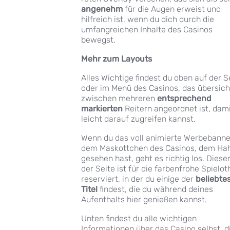
angenehm
für die Augen erweist und
hilfreich ist, wenn du dich durch die
umfangreichen Inhalte des Casinos
bewegst.
Mehr zum Layouts
Alles Wichtige findest du oben auf der S
oder im Menü des Casinos, das übersich
zwischen mehreren
entsprechend
markierten
Reitern angeordnet ist, dam
leicht darauf zugreifen kannst.
Wenn du das voll animierte Werbebanne
dem Maskottchen des Casinos, dem Ha
gesehen hast, geht es richtig los. Dieser
der Seite ist für die farbenfrohe Spielo
reserviert, in der du einige der
beliebte
Titel
findest, die du während deines
Aufenthalts hier genießen kannst.
Unten findest du alle wichtigen
Informationen über das Casino selbst, d