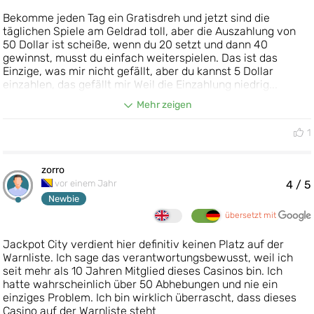
Bekomme jeden Tag ein Gratisdreh und jetzt sind die
täglichen Spiele am Geldrad toll, aber die Auszahlung von
50 Dollar ist scheiße, wenn du 20 setzt und dann 40
gewinnst, musst du einfach weiterspielen. Das ist das
Einzige, was mir nicht gefällt, aber du kannst 5 Dollar
einzahlen, das gefällt mir Weil die Einzahlung niedrig...
Mehr zeigen
1
zorro
vor einem Jahr
4
/ 5
Newbie
übersetzt mit
Jackpot City verdient hier definitiv keinen Platz auf der
Warnliste. Ich sage das verantwortungsbewusst, weil ich
seit mehr als 10 Jahren Mitglied dieses Casinos bin. Ich
hatte wahrscheinlich über 50 Abhebungen und nie ein
einziges Problem. Ich bin wirklich überrascht, dass dieses
Casino auf der Warnliste steht