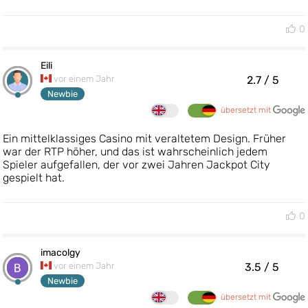
0
Eili
vor einem Jahr
2.7
/ 5
Newbie
übersetzt mit
Ein mittelklassiges Casino mit veraltetem Design. Früher
war der RTP höher, und das ist wahrscheinlich jedem
Spieler aufgefallen, der vor zwei Jahren Jackpot City
gespielt hat.
0
imacolgy
vor einem Jahr
3.5
/ 5
Newbie
übersetzt mit