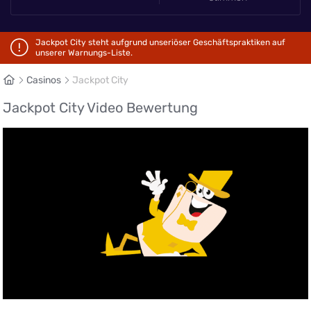
Jackpot City steht aufgrund unseriöser Geschäftspraktiken auf
unserer Warnungs-Liste.
Casinos
Jackpot City
Jackpot City Video Bewertung