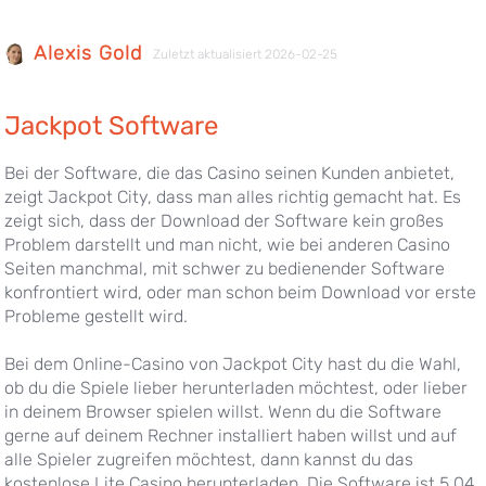
Alexis Gold
Zuletzt aktualisiert 2026-02-25
Jackpot Software
Bei der Software, die das Casino seinen Kunden anbietet,
zeigt Jackpot City, dass man alles richtig gemacht hat. Es
zeigt sich, dass der Download der Software kein großes
Problem darstellt und man nicht, wie bei anderen Casino
Seiten manchmal, mit schwer zu bedienender Software
konfrontiert wird, oder man schon beim Download vor erste
Probleme gestellt wird.
Bei dem Online-Casino von Jackpot City hast du die Wahl,
ob du die Spiele lieber herunterladen möchtest, oder lieber
in deinem Browser spielen willst. Wenn du die Software
gerne auf deinem Rechner installiert haben willst und auf
alle Spieler zugreifen möchtest, dann kannst du das
kostenlose Lite Casino herunterladen. Die Software ist 5,04