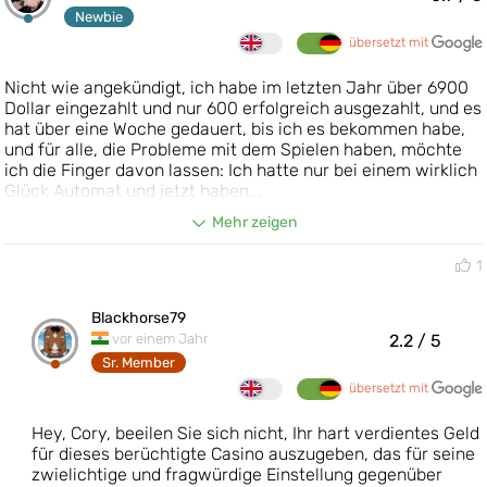
Newbie
übersetzt mit
Nicht wie angekündigt, ich habe im letzten Jahr über 6900
Dollar eingezahlt und nur 600 erfolgreich ausgezahlt, und es
hat über eine Woche gedauert, bis ich es bekommen habe,
und für alle, die Probleme mit dem Spielen haben, möchte
ich die Finger davon lassen: Ich hatte nur bei einem wirklich
Glück Automat und jetzt haben...
Mehr zeigen
1
Blackhorse79
vor einem Jahr
2.2
/ 5
Sr. Member
übersetzt mit
Hey, Cory, beeilen Sie sich nicht, Ihr hart verdientes Geld
für dieses berüchtigte Casino auszugeben, das für seine
zwielichtige und fragwürdige Einstellung gegenüber