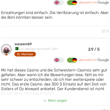
übersetzt mit
Einzahlungen sind einfach. Die Verifizierung ist einfach. Aber
die Boni könnten besser sein.
0
waseem69
vor weniger als einem Jahr
2.9
/ 5
Sr. Member
übersetzt mit
Mir hat dieses Casino und die Schwestern-Casinos sehr gut
gefallen. Aber wenn ich die Bewertungen lese, fällt es mir
sehr schwer zu entscheiden, ob ich hier weiterspiele oder
nicht. Das erste Casino, das 300 $ Einsatz auf den Slot von
Sisters of Oz Wowpot anbietet. Der Kundendienst ist nicht
so gut, denn ich habe kürzlich...
Mehr zeigen