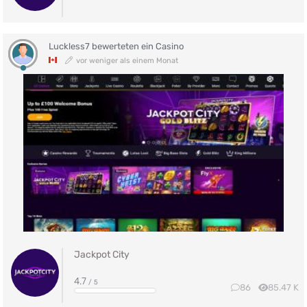
Luckless7
bewerteten ein Casino
vor weniger als einem Monat
Jackpot City
4.7
/ 5
86
85.47 K