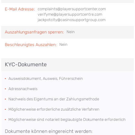
E-Mail Adresse:
complaints@playersupportcenter.com
verifyme@playersupportcentre.com
jackpotcity@casinosupportgroup.com
Auszahlungsanfragen sperren:
Nein
Beschleunigtes Auszahlen:
Nein
KYC-Dokumente
Ausweisdokument, Ausweis, Führerschein
Adressnachweis
Nachweis des Eigentums an der Zahlungsmethode
Möglicherweise erforderliche zusätzliche Verfahren
Möglicherweise sind notariell beglaubigte Dokumente erforderlich
Dokumente können eingereicht werden: