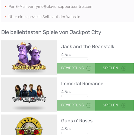
Per E-Mail
verifyme@playersupportcentre.com
Über eine spezielle Seite auf der Website
Die beliebtesten Spiele von Jackpot City
Jack and the Beanstalk
4.5
/ 5
BEWERTUNG
SPIELEN
Immortal Romance
4.5
/ 5
BEWERTUNG
SPIELEN
Guns n' Roses
4.3
/ 5