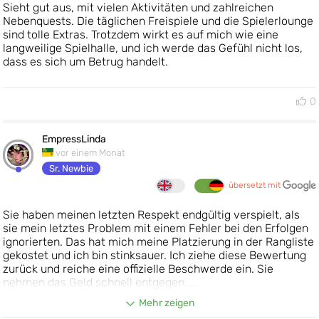
Sieht gut aus, mit vielen Aktivitäten und zahlreichen
Nebenquests. Die täglichen Freispiele und die Spielerlounge
sind tolle Extras. Trotzdem wirkt es auf mich wie eine
langweilige Spielhalle, und ich werde das Gefühl nicht los,
dass es sich um Betrug handelt.
0
EmpressLinda
vor einem Monat
Sr. Newbie
übersetzt mit
Sie haben meinen letzten Respekt endgültig verspielt, als
sie mein letztes Problem mit einem Fehler bei den Erfolgen
ignorierten. Das hat mich meine Platzierung in der Rangliste
gekostet und ich bin stinksauer. Ich ziehe diese Bewertung
zurück und reiche eine offizielle Beschwerde ein. Sie
nehmen das Geld schnell entgegen....
Mehr zeigen