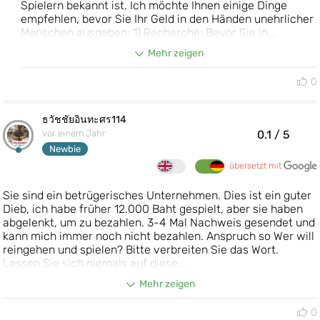
Spielern bekannt ist. Ich möchte Ihnen einige Dinge
empfehlen, bevor Sie Ihr Geld in den Händen unehrlicher
Menschen ausgeben: 1) Recherche: Bevor Sie in...
Mehr zeigen
0
ธวัชชัยอินทะศร114
vor einem Jahr
0.1
/ 5
Newbie
übersetzt mit
Sie sind ein betrügerisches Unternehmen. Dies ist ein guter
Dieb, ich habe früher 12.000 Baht gespielt, aber sie haben
abgelenkt, um zu bezahlen. 3-4 Mal Nachweis gesendet und
kann mich immer noch nicht bezahlen. Anspruch so Wer will
reingehen und spielen? Bitte verbreiten Sie das Wort.
Lassen Sie sich niemals auf diese...
Mehr zeigen
0