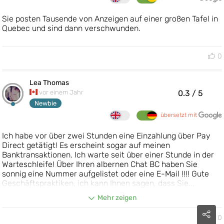
Sie posten Tausende von Anzeigen auf einer großen Tafel in
Quebec und sind dann verschwunden.
0
Lea Thomas
vor einem Jahr
0.3
/ 5
Newbie
übersetzt mit
Ich habe vor über zwei Stunden eine Einzahlung über Pay
Direct getätigt! Es erscheint sogar auf meinen
Banktransaktionen. Ich warte seit über einer Stunde in der
Warteschleife! Über Ihren albernen Chat BC haben Sie
sonnig eine Nummer aufgelistet oder eine E-Mail !!!! Gute
Geschäftspraktiken, ich kann Ihnen sagen, dass Sie...
Mehr zeigen
0