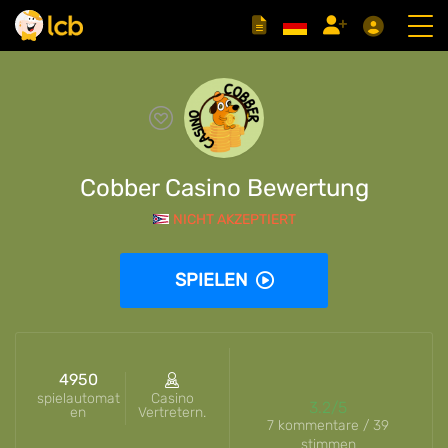
Cobber Casino Bewertung
NICHT AKZEPTIERT
SPIELEN
4950
spielautomat
Casino
3.2
/5
en
Vertretern.
7 kommentare / 39
stimmen