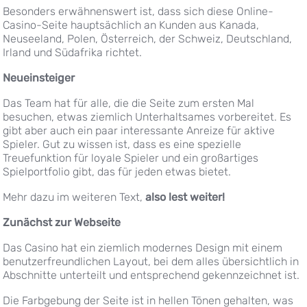
Besonders erwähnenswert ist, dass sich diese Online-
Casino-Seite hauptsächlich an Kunden aus Kanada,
Neuseeland, Polen, Österreich, der Schweiz, Deutschland,
Irland und Südafrika richtet.
Neueinsteiger
Das Team hat für alle, die die Seite zum ersten Mal
besuchen, etwas ziemlich Unterhaltsames vorbereitet. Es
gibt aber auch ein paar interessante Anreize für aktive
Spieler. Gut zu wissen ist, dass es eine spezielle
Treuefunktion für loyale Spieler und ein großartiges
Spielportfolio gibt, das für jeden etwas bietet.
Mehr dazu im weiteren Text,
also lest weiter!
Zunächst zur Webseite
Das Casino hat ein ziemlich modernes Design mit einem
benutzerfreundlichen Layout, bei dem alles übersichtlich in
Abschnitte unterteilt und entsprechend gekennzeichnet ist.
Die Farbgebung der Seite ist in hellen Tönen gehalten, was