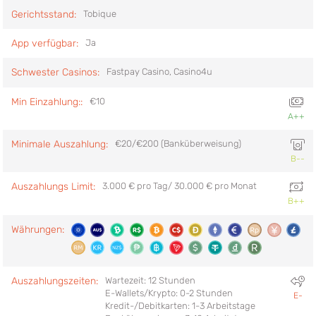
Gerichtsstand:
Tobique
App verfügbar:
Ja
Schwester Casinos:
Fastpay Casino
,
Casino4u
Min Einzahlung::
€10
A++
Minimale Auszahlung:
€20/€200 (Banküberweisung)
B--
Auszahlungs Limit:
3.000 € pro Tag/ 30.000 € pro Monat
B++
Währungen:
Auszahlungszeiten:
Wartezeit: 12 Stunden
E-Wallets/Krypto: 0-2 Stunden
E-
Kredit-/Debitkarten: 1-3 Arbeitstage