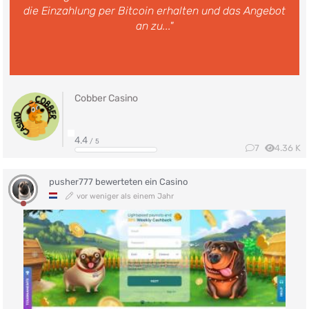
die Einzahlung per Bitcoin erhalten und das Angebot
an zu..."
Cobber Casino
4.4
/ 5
7
4.36 K
pusher777
bewerteten ein Casino
vor weniger als einem Jahr