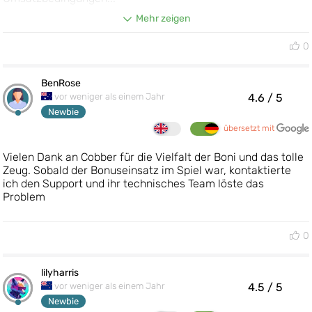
Mehr zeigen
0
BenRose
vor weniger als einem Jahr
4.6
/ 5
Newbie
übersetzt mit
Vielen Dank an Cobber für die Vielfalt der Boni und das tolle
Zeug. Sobald der Bonuseinsatz im Spiel war, kontaktierte
ich den Support und ihr technisches Team löste das
Problem
0
lilyharris
vor weniger als einem Jahr
4.5
/ 5
Newbie