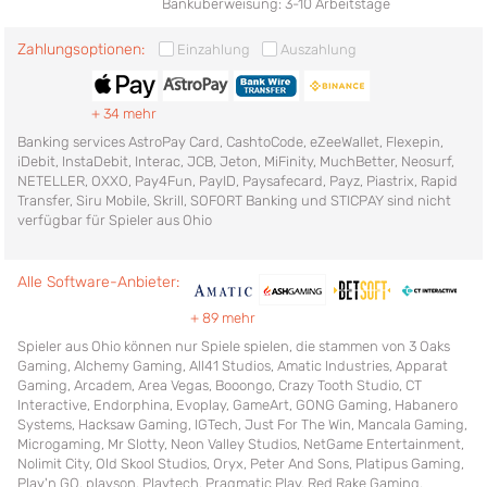
Banküberweisung: 3-10 Arbeitstage
Zahlungsoptionen:
Einzahlung
Auszahlung
+ 34 mehr
Banking services AstroPay Card, CashtoCode, eZeeWallet, Flexepin,
iDebit, InstaDebit, Interac, JCB, Jeton, MiFinity, MuchBetter, Neosurf,
NETELLER, OXXO, Pay4Fun, PayID, Paysafecard, Payz, Piastrix, Rapid
Transfer, Siru Mobile, Skrill, SOFORT Banking und STICPAY sind nicht
verfügbar für Spieler aus Ohio
Alle Software-Anbieter:
+ 89 mehr
Spieler aus Ohio können nur Spiele spielen, die stammen von 3 Oaks
Gaming, Alchemy Gaming, All41 Studios, Amatic Industries, Apparat
Gaming, Arcadem, Area Vegas, Booongo, Crazy Tooth Studio, CT
Interactive, Endorphina, Evoplay, GameArt, GONG Gaming, Habanero
Systems, Hacksaw Gaming, IGTech, Just For The Win, Mancala Gaming,
Microgaming, Mr Slotty, Neon Valley Studios, NetGame Entertainment,
Nolimit City, Old Skool Studios, Oryx, Peter And Sons, Platipus Gaming,
Play'n GO, playson, Playtech, Pragmatic Play, Red Rake Gaming,