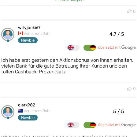
0
willyjacki67
vor einem Jahr
4.7
/ 5
Newbie
übersetzt mit
Ich habe erst gestern den Aktionsbonus von ihnen erhalten,
vielen Dank für die gute Betreuung Ihrer Kunden und den
tollen Cashback-Prozentsatz
0
clark982
vor einem Jahr
5
/ 5
Newbie
übersetzt mit