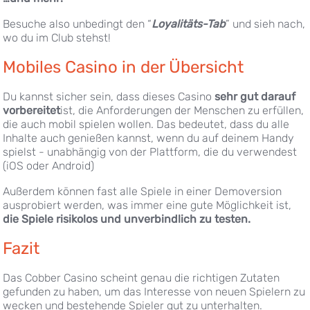
Besuche also unbedingt den “
Loyalitäts-Tab
” und sieh nach,
wo du im Club stehst!
Mobiles Casino in der Übersicht
Du kannst sicher sein, dass dieses Casino
sehr gut darauf
vorbereitet
ist, die Anforderungen der Menschen zu erfüllen,
die auch mobil spielen wollen. Das bedeutet, dass du alle
Inhalte auch genießen kannst, wenn du auf deinem Handy
spielst - unabhängig von der Plattform, die du verwendest
(iOS oder Android)
Außerdem können fast alle Spiele in einer Demoversion
ausprobiert werden, was immer eine gute Möglichkeit ist,
die Spiele risikolos und unverbindlich zu testen.
Fazit
Das Cobber Casino scheint genau die richtigen Zutaten
gefunden zu haben, um das Interesse von neuen Spielern zu
wecken und bestehende Spieler gut zu unterhalten.