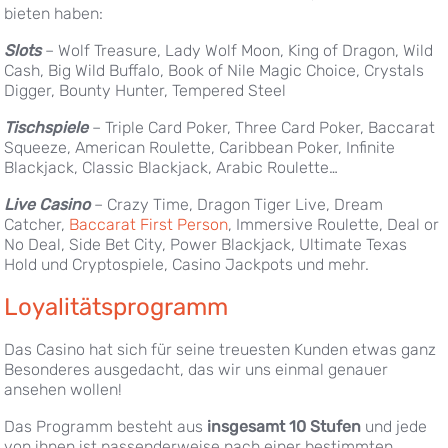
bieten haben:
Slots
– Wolf Treasure, Lady Wolf Moon, King of Dragon, Wild
Cash, Big Wild Buffalo, Book of Nile Magic Choice, Crystals
Digger, Bounty Hunter, Tempered Steel
Tischspiele
– Triple Card Poker, Three Card Poker, Baccarat
Squeeze, American Roulette, Caribbean Poker, Infinite
Blackjack, Classic Blackjack, Arabic Roulette…
Live Casino
– Crazy Time, Dragon Tiger Live, Dream
Catcher,
Baccarat First Person
, Immersive Roulette, Deal or
No Deal, Side Bet City, Power Blackjack, Ultimate Texas
Hold und Cryptospiele, Casino Jackpots und mehr.
Loyalitätsprogramm
Das Casino hat sich für seine treuesten Kunden etwas ganz
Besonderes ausgedacht, das wir uns einmal genauer
ansehen wollen!
Das Programm besteht aus
insgesamt 10 Stufen
und jede
von ihnen ist passenderweise nach einer bestimmten