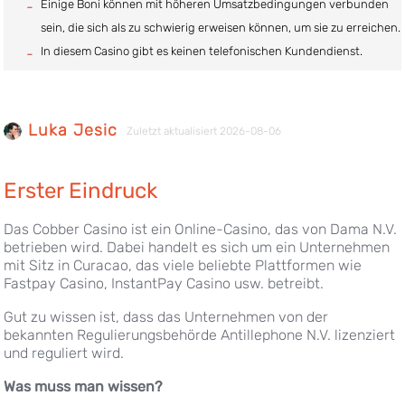
Einige Boni können mit höheren Umsatzbedingungen verbunden
sein, die sich als zu schwierig erweisen können, um sie zu erreichen.
In diesem Casino gibt es keinen telefonischen Kundendienst.
Luka Jesic
Zuletzt aktualisiert 2026-08-06
Erster Eindruck
Das Cobber Casino ist ein Online-Casino, das von Dama N.V.
betrieben wird. Dabei handelt es sich um ein Unternehmen
mit Sitz in Curacao, das viele beliebte Plattformen wie
Fastpay Casino, InstantPay Casino usw. betreibt.
Gut zu wissen ist, dass das Unternehmen von der
bekannten Regulierungsbehörde Antillephone N.V. lizenziert
und reguliert wird.
Was muss man wissen?