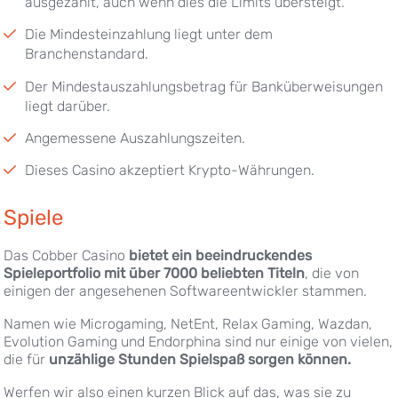
ausgezahlt, auch wenn dies die Limits übersteigt.
Die Mindesteinzahlung liegt unter dem
Branchenstandard.
Der Mindestauszahlungsbetrag für Banküberweisungen
liegt darüber.
Angemessene Auszahlungszeiten.
Dieses Casino akzeptiert Krypto-Währungen.
Spiele
Das Cobber Casino
bietet ein beeindruckendes
Spieleportfolio mit über 7000 beliebten Titeln
, die von
einigen der angesehenen Softwareentwickler stammen.
Namen wie Microgaming, NetEnt, Relax Gaming, Wazdan,
Evolution Gaming und Endorphina sind nur einige von vielen,
die für
unzählige Stunden Spielspaß sorgen können.
Werfen wir also einen kurzen Blick auf das, was sie zu