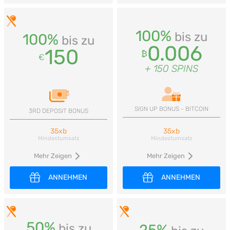
100%
bis zu
100%
bis zu
0.006
150
₿
€
+ 150 SPINS
3
SIGN UP BONUS - BITCOIN
3RD DEPOSIT BONUS
35xb
35xb
Mindestumsatz
Mindestumsatz
Mehr Zeigen
Mehr Zeigen
ANNEHMEN
ANNEHMEN
50%
bis zu