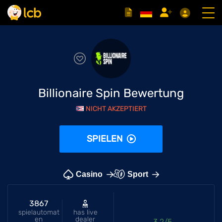
Billionaire Spin Bewertung
NICHT AKZEPTIERT
SPIELEN
Casino
Sport
3867
spielautomat
has live
en
dealer
3.2
/5