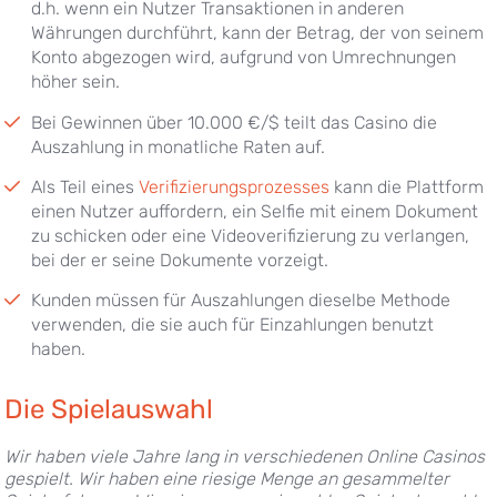
d.h. wenn ein Nutzer Transaktionen in anderen
Währungen durchführt, kann der Betrag, der von seinem
Konto abgezogen wird, aufgrund von Umrechnungen
höher sein.
Bei Gewinnen über 10.000 €/$ teilt das Casino die
Auszahlung in monatliche Raten auf.
Als Teil eines
Verifizierungsprozesses
kann die Plattform
einen Nutzer auffordern, ein Selfie mit einem Dokument
zu schicken oder eine Videoverifizierung zu verlangen,
bei der er seine Dokumente vorzeigt.
Kunden müssen für Auszahlungen dieselbe Methode
verwenden, die sie auch für Einzahlungen benutzt
haben.
Die Spielauswahl
Wir haben viele Jahre lang in verschiedenen Online Casinos
gespielt. Wir haben eine riesige Menge an gesammelter