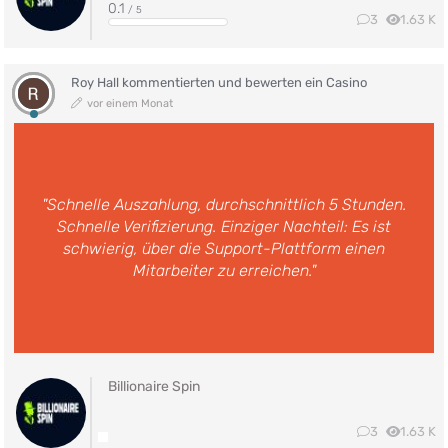
0.1
/ 5
3
1.63 K
Roy Hall
kommentierten und bewerten ein Casino
vor einem Monat
"Schnelle Auszahlung, durchschnittlich 5 Stunden.
Schnelle Verifizierung. Einziger Nachteil: Es ist
schwierig, über die Support-Plattform einen
Mitarbeiter zu erreichen."
Billionaire Spin
3
1.63 K