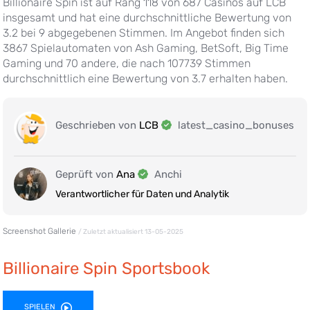
Billionaire Spin ist auf Rang 118 von 687 Casinos auf LCB
insgesamt und hat eine durchschnittliche Bewertung von
3.2 bei 9 abgegebenen Stimmen. Im Angebot finden sich
3867 Spielautomaten von Ash Gaming, BetSoft, Big Time
Gaming und 70 andere, die nach 107739 Stimmen
durchschnittlich eine Bewertung von 3.7 erhalten haben.
Geschrieben von
LCB
latest_casino_bonuses
Geprüft von
Ana
Anchi
Verantwortlicher für Daten und Analytik
Screenshot Gallerie
/ Zuletzt aktualisiert 13-05-2025
Billionaire Spin Sportsbook
SPIELEN