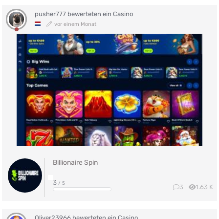
pusher777
bewerteten ein Casino
vor einem Monat
Billionaire Spin
3
/ 5
3
1.63 K
Oliver23966
bewerteten ein Casino