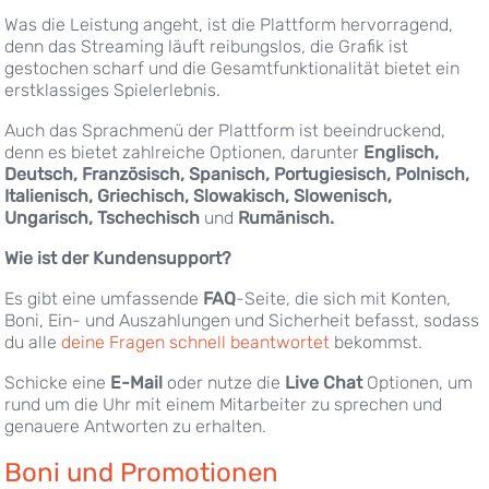
Was die Leistung angeht, ist die Plattform hervorragend,
denn das Streaming läuft reibungslos, die Grafik ist
gestochen scharf und die Gesamtfunktionalität bietet ein
erstklassiges Spielerlebnis.
Auch das Sprachmenü der Plattform ist beeindruckend,
denn es bietet zahlreiche Optionen, darunter
Englisch,
Deutsch, Französisch, Spanisch, Portugiesisch, Polnisch,
Italienisch, Griechisch, Slowakisch, Slowenisch,
Ungarisch, Tschechisch
und
Rumänisch.
Wie ist der Kundensupport?
Es gibt eine umfassende
FAQ
-Seite, die sich mit Konten,
Boni, Ein- und Auszahlungen und Sicherheit befasst, sodass
du alle
deine Fragen schnell beantwortet
bekommst.
Schicke eine
E-Mail
oder nutze die
Live Chat
Optionen, um
rund um die Uhr mit einem Mitarbeiter zu sprechen und
genauere Antworten zu erhalten.
Boni und Promotionen