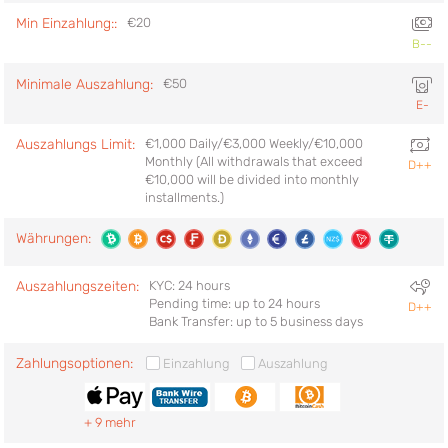
Min Einzahlung::
€20
B--
Minimale Auszahlung:
€50
E-
Auszahlungs Limit:
€1,000 Daily/€3,000 Weekly/€10,000
Monthly (All withdrawals that exceed
D++
€10,000 will be divided into monthly
installments.)
Währungen:
Auszahlungszeiten:
KYC: 24 hours
Pending time: up to 24 hours
D++
Bank Transfer: up to 5 business days
Zahlungsoptionen:
Einzahlung
Auszahlung
+ 9 mehr