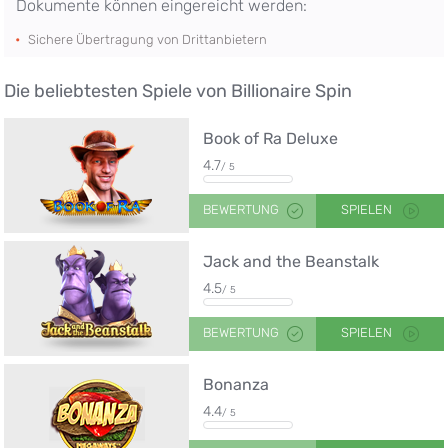
Dokumente können eingereicht werden:
Sichere Übertragung von Drittanbietern
Die beliebtesten Spiele von Billionaire Spin
Book of Ra Deluxe
4.7
/ 5
BEWERTUNG
SPIELEN
Jack and the Beanstalk
4.5
/ 5
BEWERTUNG
SPIELEN
Bonanza
4.4
/ 5