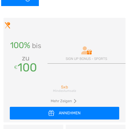
100%
bis
zu
SIGN UP BONUS - SPORTS
100
€
5xb
Mindestumsatz
Mehr Zeigen
ANNEHMEN