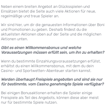
Neben einem breiten Angebot an Glücksspielen und
Einsätzen bietet die Seite auch viele Aktionen für neue,
regelmäßige und treue Spieler an.
Wir sind hier, um dir die genauesten Informationen über Boni
und Promotionen zu geben. Deshalb findest du die
aktuellsten Aktionen oben auf der Seite und die möglichen
Aktionen unten.
Gibt es einen Willkommensbonus und welche
Voraussetzungen müssen erfüllt sein, um ihn zu erhalten?
Wenn du bestimmte Einzahlungsvoraussetzungen erfüllst,
erhältst du einen Willkommensbonus, mit dem du dein
Casino- und Sportwetten-Abenteuer starten kannst.
Werden überhaupt Freispiele angeboten und sind sie nur
für bestimmte, vom Casino genehmigte Spiele verfügbar?
Bei einigen Bonusaktionen erhalten die Spieler einige
Freispiele als Teil des Angebots, können diese aber meist
nur für bestimmte Spiele nutzen.