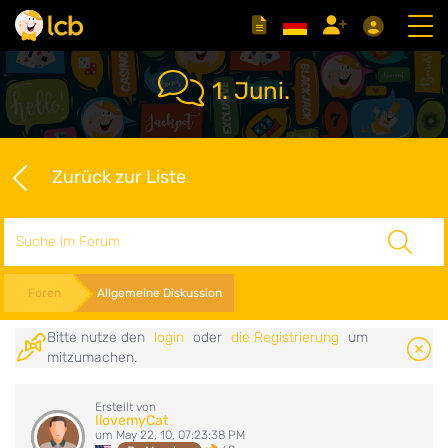
1. Juni.
Zurück zur Liste
Suche
Foren
Allgemeine Diskussion
Bitte nutze den
login
oder
die Registrierung
um
mitzumachen.
Erstellt von
IlovemyCat
um May 22, 10, 07:23:38 PM