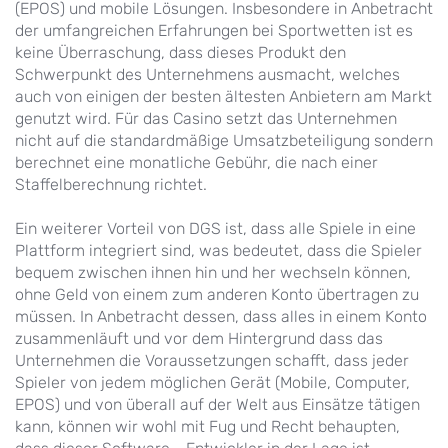
(EPOS) und mobile Lösungen. Insbesondere in Anbetracht
der umfangreichen Erfahrungen bei Sportwetten ist es
keine Überraschung, dass dieses Produkt den
Schwerpunkt des Unternehmens ausmacht, welches
auch von einigen der besten ältesten Anbietern am Markt
genutzt wird. Für das Casino setzt das Unternehmen
nicht auf die standardmäßige Umsatzbeteiligung sondern
berechnet eine monatliche Gebühr, die nach einer
Staffelberechnung richtet.
Ein weiterer Vorteil von DGS ist, dass alle Spiele in eine
Plattform integriert sind, was bedeutet, dass die Spieler
bequem zwischen ihnen hin und her wechseln können,
ohne Geld von einem zum anderen Konto übertragen zu
müssen. In Anbetracht dessen, dass alles in einem Konto
zusammenläuft und vor dem Hintergrund dass das
Unternehmen die Voraussetzungen schafft, dass jeder
Spieler von jedem möglichen Gerät (Mobile, Computer,
EPOS) und von überall auf der Welt aus Einsätze tätigen
kann, können wir wohl mit Fug und Recht behaupten,