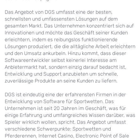
Das Angebot von DGS umfasst eine der besten,
schnellsten und umfassensten Lösungen auf dem
gesamten Markt. Das Unternehmen konzentriert sich auf
Innovationen und möchte das Geschäft seiner Kunden
erleichtern, indem es reibungslos funktionierende
Lösungen produziert, die die alltägliche Arbeit erleichtern
und den Umsatz ankurbeln. Hinzu kommt, dass dieser
Softwareentwickler selbst keinerlei Interesse am
Anbietermarkt hat, sondern einzig darauf bedacht ist,
Entwicklung und Support anzubieten um schnelle,
zuverlässige Produkte an seine Kunden zu liefern.
DGS ist eindeutig eine der erfahrensten Firmen in der
Entwicklung von Software für Sportwetten. Das
Unternehmen ist seit 20 Jahren im Geschäft, was für
einige Erfahrung und umfangreiches Wissen darüber, was
Spieler wirklich wollen, spricht. Das Angebot umfasst
verschiedene Schwerpunkte: Sportwetten und
Pferderennen, Internet Casino, Electronic Point of Sale