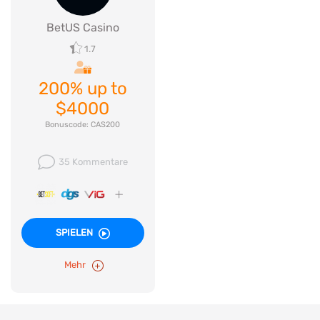
BetUS Casino
1.7
200% up to
$4000
Bonuscode: CAS200
35 Kommentare
SPIELEN
Mehr