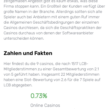
zeitgemäßen Angebot gibt es kaum etwas, was diese
Firma stoppen kann. Ein Großteil der Kunden verfügt über
große Namen in der Branche. Allerdings sollten sich alle
Spieler auch bei Anbietern mit einem guten Ruf immer
die Allgemeinen Geschäftsbedingungen der einzelnen
Casinos durchlesen, da sich die Geschäftspraktiken der
Casinos durchaus von denen der Softwareanbieter
unterscheiden können.
Zahlen und Fakten
Hier findest du die 9 casinos, die nach 1517 LCB-
Mitgliederstimmen zu einer Gesamtbewertung von 2.1
von 5 geführt haben. Insgesamt 22 Mitgliederstimmen
haben eine Slot-Bewertung von 2.6 für die 7 Spiele auf
LCB abgegeben.
0.73%
Online Casinos