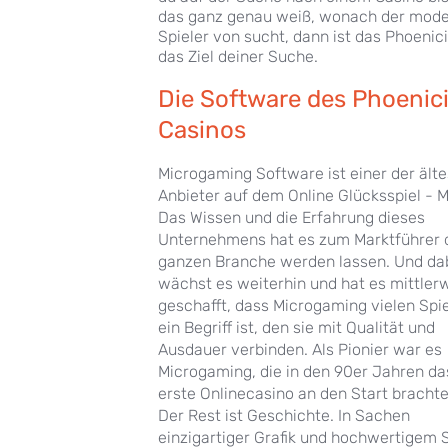
das ganz genau weiß, wonach der mod
Spieler von sucht, dann ist das Phoenic
das Ziel deiner Suche.
Die Software des Phoenic
Casinos
Microgaming Software ist einer der ält
Anbieter auf dem Online Glücksspiel - M
Das Wissen und die Erfahrung dieses
Unternehmens hat es zum Marktführer 
ganzen Branche werden lassen. Und da
wächst es weiterhin und hat es mittler
geschafft, dass Microgaming vielen Spi
ein Begriff ist, den sie mit Qualität und
Ausdauer verbinden. Als Pionier war es
Microgaming, die in den 90er Jahren da
erste Onlinecasino an den Start brachte
Der Rest ist Geschichte. In Sachen
einzigartiger Grafik und hochwertigem S