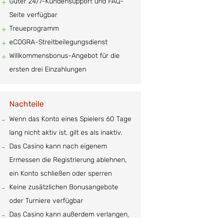
Guter 24/7-Kundensupport und FAQ-
Seite verfügbar
Treueprogramm
eCOGRA-Streitbeilegungsdienst
Willkommensbonus-Angebot für die
ersten drei Einzahlungen
Nachteile
Wenn das Konto eines Spielers 60 Tage
lang nicht aktiv ist, gilt es als inaktiv.
Das Casino kann nach eigenem
Ermessen die Registrierung ablehnen,
ein Konto schließen oder sperren
Keine zusätzlichen Bonusangebote
oder Turniere verfügbar
Das Casino kann außerdem verlangen,