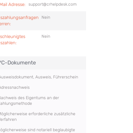
Mail Adresse:
support@crhelpdesk.com
szahlungsanfragen
Nein
erren:
schleunigtes
Nein
szahlen:
YC-Dokumente
Ausweisdokument, Ausweis, Führerschein
Adressnachweis
Nachweis des Eigentums an der
Zahlungsmethode
öglicherweise erforderliche zusätzliche
Verfahren
öglicherweise sind notariell beglaubigte