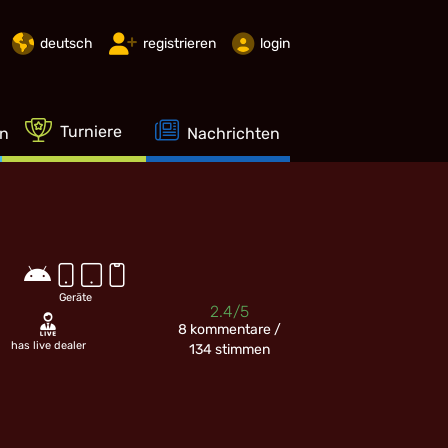
deutsch
registrieren
login
Turniere
en
Nachrichten
Available for Android
Available for iPhone
Available for iPad
Available for Other Mobile
Geräte
2.4
/5
8 kommentare /
has live dealer
134 stimmen