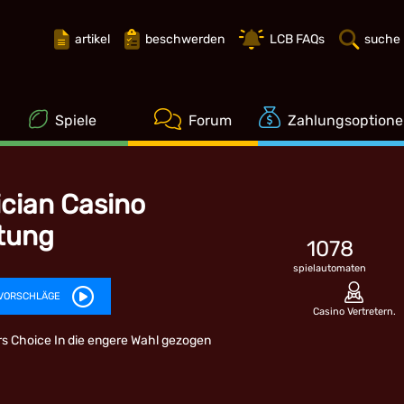
 Casino
artikel
beschwerden
LCB FAQs
suche
Spiele
Forum
Zahlungsoption
cian Casino
tung
1078
spielautomaten
 VORSCHLÄGE
Casino Vertretern.
 Choice In die engere Wahl gezogen