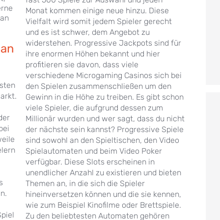
erne
Monat kommen einige neue hinzu. Diese
ian
Vielfalt wird somit jedem Spieler gerecht
und es ist schwer, dem Angebot zu
widerstehen. Progressive Jackpots sind für
ian
ihre enormen Höhen bekannt und hier
profitieren sie davon, dass viele
verschiedene Microgaming Casinos sich bei
esten
den Spielen zusammenschließen um den
arkt.
Gewinn in die Höhe zu treiben. Es gibt schon
viele Spieler, die aufgrund dessen zum
der
Millionär wurden und wer sagt, dass du nicht
bei
der nächste sein kannst? Progressive Spiele
weile
sind sowohl an den Spieltischen, den Video
elern
Spielautomaten und beim Video Poker
verfügbar. Diese Slots erscheinen in
unendlicher Anzahl zu existieren und bieten
s
Themen an, in die sich die Spieler
n.
hineinversetzen können und die sie kennen,
wie zum Beispiel Kinofilme oder Brettspiele.
piel
Zu den beliebtesten Automaten gehören