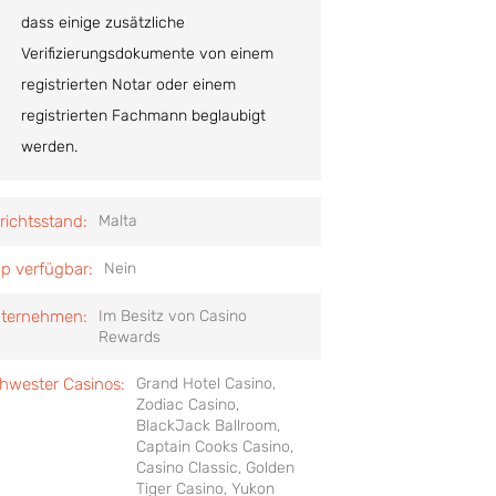
dass einige zusätzliche
Verifizierungsdokumente von einem
registrierten Notar oder einem
registrierten Fachmann beglaubigt
werden.
richtsstand:
Malta
p verfügbar:
Nein
ternehmen:
Im Besitz von Casino
Rewards
hwester Casinos:
Grand Hotel Casino
,
Zodiac Casino
,
BlackJack Ballroom
,
Captain Cooks Casino
,
Casino Classic
,
Golden
Tiger Casino
,
Yukon