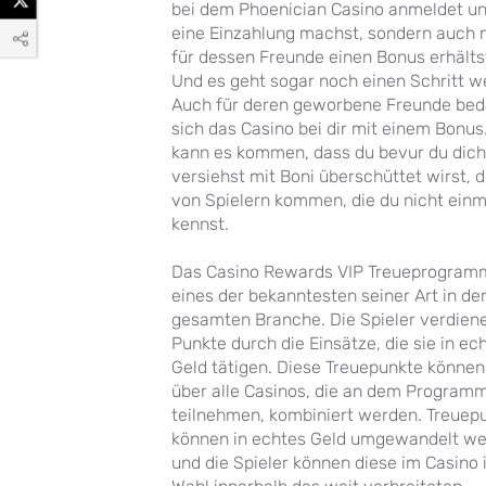
bei dem Phoenician Casino anmeldet u
eine Einzahlung machst, sondern auch 
für dessen Freunde einen Bonus erhälts
Und es geht sogar noch einen Schritt we
Auch für deren geworbene Freunde bed
sich das Casino bei dir mit einem Bonus
kann es kommen, dass du bevur du dic
versiehst mit Boni überschüttet wirst, d
von Spielern kommen, die du nicht einm
kennst.
Das Casino Rewards VIP Treueprogramm
eines der bekanntesten seiner Art in de
gesamten Branche. Die Spieler verdien
Punkte durch die Einsätze, die sie in e
Geld tätigen. Diese Treuepunkte können
über alle Casinos, die an dem Program
teilnehmen, kombiniert werden. Treuep
können in echtes Geld umgewandelt w
und die Spieler können diese im Casino 