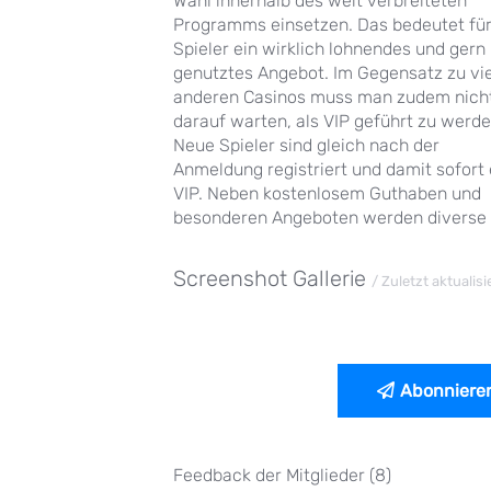
Wahl innerhalb des weit verbreiteten
Programms einsetzen. Das bedeutet für
Spieler ein wirklich lohnendes und gern
genutztes Angebot. Im Gegensatz zu vi
anderen Casinos muss man zudem nich
darauf warten, als VIP geführt zu werde
Neue Spieler sind gleich nach der
Anmeldung registriert und damit sofort 
VIP. Neben kostenlosem Guthaben und
besonderen Angeboten werden diverse
Screenshot Gallerie
/ Zuletzt aktualis
Abonniere
Feedback der Mitglieder (
8
)