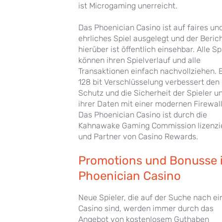
ist Microgaming unerreicht.
Das Phoenician Casino ist auf faires un
ehrliches Spiel ausgelegt und der Beric
hierüber ist öffentlich einsehbar. Alle Sp
können ihren Spielverlauf und alle
Transaktionen einfach nachvollziehen. 
128 bit Verschlüsselung verbessert den
Schutz und die Sicherheit der Spieler u
ihrer Daten mit einer modernen Firewall
Das Phoenician Casino ist durch die
Kahnawake Gaming Commission lizenzi
und Partner von Casino Rewards.
Promotions und Bonusse 
Phoenician Casino
Neue Spieler, die auf der Suche nach e
Casino sind, werden immer durch das
Angebot von kostenlosem Guthaben