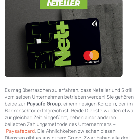
Es mag überraschen zu erfahren, dass Neteller und Skrill
vom selben Unternehmen betrieben werden! Sie gehören
beide zur
Paysafe Group
, einem riesigen Konzern, der im
Bankensektor erfolgreich ist. Beide Dienste wurden etwa
zur gleichen Zeit eingeführt, neben einer anderen
beliebten Zahlungsmethode des Unternehmens –
Paysafecard
. Die Ähnlichkeiten zwischen diesen
Diensten gibt es aus gutem Grund. Zwar haben alle drei