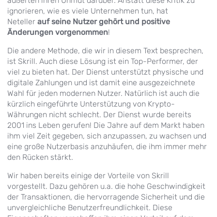
äußerten ihren Unmut darüber. Anstatt diese Kritik zu
ignorieren, wie es viele Unternehmen tun, hat
Neteller
auf seine Nutzer gehört und positive
Änderungen vorgenommen
!
Die andere Methode, die wir in diesem Text besprechen,
ist Skrill. Auch diese Lösung ist ein Top-Performer, der
viel zu bieten hat. Der Dienst unterstützt physische und
digitale Zahlungen und ist damit eine ausgezeichnete
Wahl für jeden modernen Nutzer. Natürlich ist auch die
kürzlich eingeführte Unterstützung von Krypto-
Währungen nicht schlecht. Der Dienst wurde bereits
2001 ins Leben gerufen! Die Jahre auf dem Markt haben
ihm viel Zeit gegeben, sich anzupassen, zu wachsen und
eine große Nutzerbasis anzuhäufen, die ihm immer mehr
den Rücken stärkt.
Wir haben bereits einige der Vorteile von Skrill
vorgestellt. Dazu gehören u.a. die hohe Geschwindigkeit
der Transaktionen, die hervorragende Sicherheit und die
unvergleichliche Benutzerfreundlichkeit. Diese