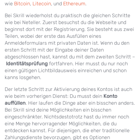
wie
Bitcoin
,
Litecoin
, und
Ethereum
.
Bei Skrill wiederholst du praktisch die gleichen Schritte
wie bei Neteller. Zuerst besuchst du die Webseite und
beginnst dort mit der Registrierung. Sie besteht aus zwei
Teilen, wobei der erste das Ausfüllen eines
Anmeldeformulars mit privaten Daten ist. Wenn du den
ersten Schritt mit der Eingabe deiner Daten
abgeschlossen hast, kannst du mit dem zweiten Schritt –
Identitätsprüfung
fortfahren. Hier musst du nur noch
einen gültigen Lichtbildausweis einreichen und schon
kanns losgehen.
Der letzte Schritt zur Aktivierung deines Kontos ist auch
wie beim vorherigen Dienst: Du musst dein
Konto
auffüllen
. Hier laufen die Dinge aber ein bisschen anders.
Bei Skrill sind deine Möglichkeiten ein bisschen
eingeschränkter. Nichtsdestotrotz hast du immer noch
eine Menge hervorragender Möglichkeiten, die du
entdecken kannst. Für diejenigen, die eher traditionelle
Zahlungsdienste bevorzugen, gibt es Optionen