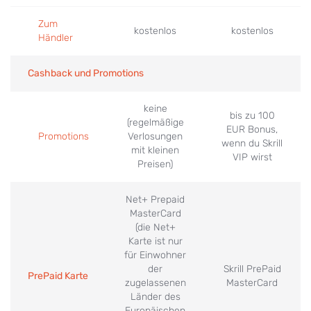
Zum
kostenlos
kostenlos
Händler
Cashback und Promotions
keine
bis zu 100
(regelmäßige
EUR Bonus,
Promotions
Verlosungen
wenn du Skrill
mit kleinen
VIP wirst
Preisen)
Net+ Prepaid
MasterCard
(die Net+
Karte ist nur
für Einwohner
der
Skrill PrePaid
PrePaid Karte
zugelassenen
MasterCard
Länder des
Europäischen