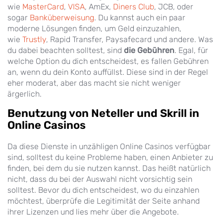
wie
MasterCard
,
VISA
, AmEx,
Diners Club
, JCB, oder
sogar
Banküberweisung
. Du kannst auch ein paar
moderne Lösungen finden, um Geld einzuzahlen,
wie
Trustly
, Rapid Transfer, Paysafecard und andere. Was
du dabei beachten solltest, sind
die Gebühren
. Egal, für
welche Option du dich entscheidest, es fallen Gebühren
an, wenn du dein Konto auffüllst. Diese sind in der Regel
eher moderat, aber das macht sie nicht weniger
ärgerlich.
Benutzung von Neteller und Skrill in
Online Casinos
Da diese Dienste in unzähligen Online Casinos verfügbar
sind, solltest du keine Probleme haben, einen Anbieter zu
finden, bei dem du sie nutzen kannst. Das heißt natürlich
nicht, dass du bei der Auswahl nicht vorsichtig sein
solltest. Bevor du dich entscheidest, wo du einzahlen
möchtest, überprüfe die Legitimität der Seite anhand
ihrer Lizenzen und lies mehr über die Angebote.