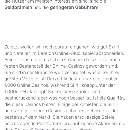
die Nutzer am meisten interessiert sind, sind die
Geldprämien
und die
geringeren Gebühren
!
Zuletzt wollen wir noch darauf eingehen, wie gut Skrill
und Neteller im Bereich Online-Glücksspiel abschneiden.
Beide Dienste gibt es schon so lange, dass sie zu einem
festen Bestandteil der Online-Casinos geworden sind.
Sie sind in der Branche weit verbreitet, was einer ihrer
größten Vorteile ist! Derzeit findest du Neteller in über
1.000 Online Casinos, während Skrill knapp unter der
1.000er-Marke liegt. Sicher, diese Zahlen sind
beeindruckend, aber was noch besser ist, ist die Qualität,
die diese Casinos bieten. Einige der Anbieter, die Skrill
und Neteller in ihren Casinos anbieten, gehören zu den
besten auf dem Markt. Sie haben erstklassige Spiele,
hervorragende Plattformen und aufregende Aktionen, die
dein Online-Glücksspielerlebnis zu einem