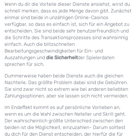
Wenn du dir die Vorteile dieser Dienste ansiehst, wirst du
schnell merken, dass es jede Menge davon gibt. Zunächst
einmal sind beide in unzähligen Online-Casinos
verfügbar, so dass es einfach ist, sich für ein Angebot zu
entscheiden. Sie sind beide sehr benutzerfreundlich und
die Schritte des Transaktionsprozesses sind wahnsinnig
einfach. Auch die blitzschnellen
Bearbeitungsgeschwindigkeiten für Ein- und
Auszahlungen und
die Sicherheit
der Spielerdaten
sprechen für sich.
Dummerweise haben beide Dienste auch die gleichen
Nachteile. Das größte Problem dabei sind die Gebühren.
Sie sind zwar nicht so extrem wie bei anderen beliebten
Zahlungsoptionen, aber sie lassen sich nicht vermeiden.
Im Endeffekt kommt es auf persönliche Vorlieben an,
wenn es um die Wahl zwischen Neteller und Skrill geht.
Der wahrscheinlich größte Unterschied zwischen den
beiden ist die Möglichkeit, einzuzahlen- Darum solltest
du dich für den Dienst entscheiden, der hierfür die für