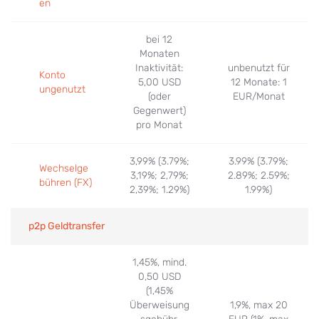
en
bei 12
Monaten
Inaktivität:
unbenutzt für
Konto
5,00 USD
12 Monate: 1
ungenutzt
(oder
EUR/Monat
Gegenwert)
pro Monat
3,99% (3.79%;
3.99% (3.79%;
Wechselge
3,19%; 2,79%;
2.89%; 2.59%;
bühren (FX)
2,39%; 1.29%)
1.99%)
p2p Geldtransfer
1,45%, mind.
0,50 USD
(1,45%
Überweisung
1,9%, max 20