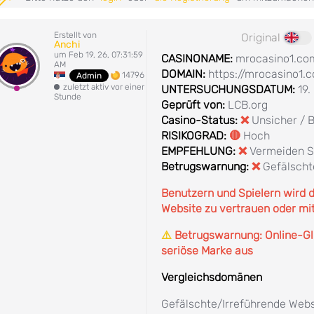
Erstellt von
Original
Anchi
um Feb 19, 26, 07:31:59
CASINONAME:
mrocasino1.co
AM
DOMAIN:
https://mrocasino1.c
14796
Admin
zuletzt aktiv vor einer
UNTERSUCHUNGSDATUM:
19.
Stunde
Geprüft von:
LCB.org
Casino-Status:
❌
Unsicher / 
RISIKOGRAD:
🔴
Hoch
EMPFEHLUNG:
❌
Vermeiden S
Betrugswarnung:
❌
Gefälscht
Benutzern und Spielern wird 
Website zu vertrauen oder mit 
⚠️
Betrugswarnung: Online-Glü
seriöse Marke aus
Vergleichsdomänen
Gefälschte/Irreführende Webs