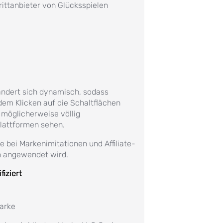
rittanbieter von Glücksspielen
ändert sich dynamisch, sodass
em Klicken auf die Schaltflächen
“ möglicherweise völlig
plattformen sehen.
ie bei Markenimitationen und Affiliate-
 angewendet wird.
fiziert
arke