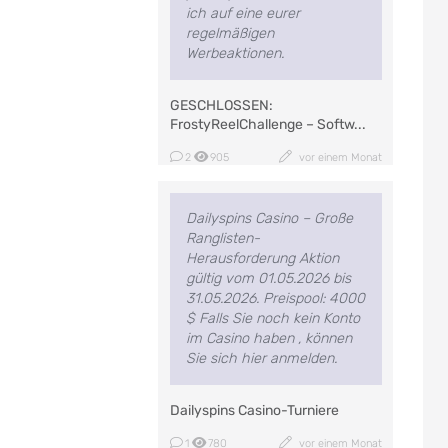
ich auf eine eurer
regelmäßigen
Werbeaktionen.
GESCHLOSSEN:
FrostyReelChallenge – Softw...
2
905
vor einem Monat
Dailyspins Casino – Große
Ranglisten-
Herausforderung Aktion
gültig vom 01.05.2026 bis
31.05.2026. Preispool: 4000
$ Falls Sie noch kein Konto
im Casino haben , können
Sie sich hier anmelden.
Dailyspins Casino-Turniere
1
780
vor einem Monat