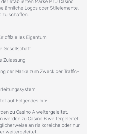
der etablierten Marke MrO Casino
 ähnliche Logos oder Stilelemente,
 zu schaffen.
r offizielles Eigentum
e Gesellschaft
he Zulassung
ung der Marke zum Zweck der Traffic-
terleitungssystem
tet auf Folgendes hin:
en zu Casino A weitergeleitet.
n werden zu Casino B weitergeleitet.
icherweise an risikoreiche oder nur
er weitergeleitet.