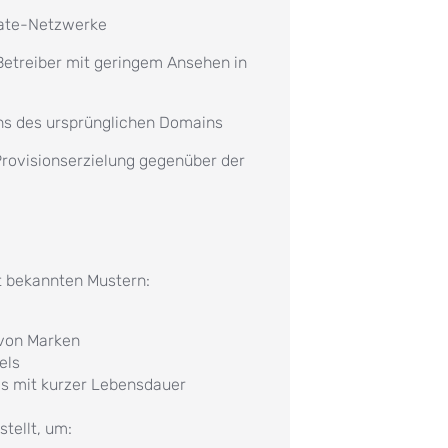
iate-Netzwerke
Betreiber mit geringem Ansehen in
ns des ursprünglichen Domains
 Provisionserzielung gegenüber der
t bekannten Mustern:
von Marken
els
es mit kurzer Lebensdauer
tellt, um: