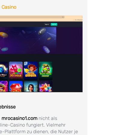
 Casino
ebnisse
s
mrocasino1.com
nicht als
line-Casino fungiert. Vielmehr
te-Plattform zu dienen, die Nutzer je