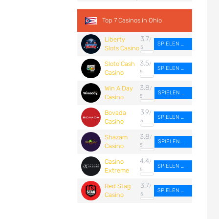
Top 7 Casinos in Ohio
3.7
Liberty
/
SPIELEN
Slots Casino
5
3.5
Sloto'Cash
/
SPIELEN
Casino
5
3.8
Win A Day
/
SPIELEN
Casino
5
3.9
Bovada
/
SPIELEN
Casino
5
3.8
Shazam
/
SPIELEN
Casino
5
4.4
Casino
/
SPIELEN
Extreme
5
3.7
Red Stag
/
SPIELEN
Casino
5