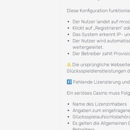
Diese Konfiguration funktionie
Der Nutzer landet auf mro
Klickt auf „Registrieren“ od
Das System erkennt IP- un
Der Nutzer wird automatisc
weitergeleitet.
Der Betreiber zahlt Provi
⚠️
Die ursprüngliche Webseite 
Glücksspieldienstleistungen d
3️⃣
Fehlende Lizenzierung und
Ein seriöses Casino muss Fol
Name des Lizenzinhabers
Angaben zum eingetragen
Glücksspielaufsichtsbehö
Es gelten die Allgemeinen
Betreibers.