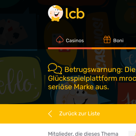
Casinos
Boni
Betrugswarnung: Die
Glücksspielplattform mroc
seriöse Marke aus.
Zurück zur Liste
Mitglieder, die dieses Thema