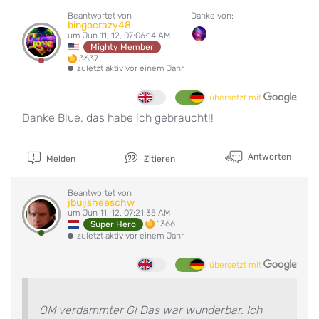
Beantwortet von
Danke von:
bingocrazy48
um Jun 11, 12, 07:06:14 AM
Mighty Member
3637
zuletzt aktiv vor einem Jahr
übersetzt mit
Danke Blue, das habe ich gebraucht!!
Antworten
Melden
Zitieren
Beantwortet von
jbuijsheeschw
um Jun 11, 12, 07:21:35 AM
1366
Super Hero
zuletzt aktiv vor einem Jahr
übersetzt mit
OM verdammter G! Das war wunderbar. Ich