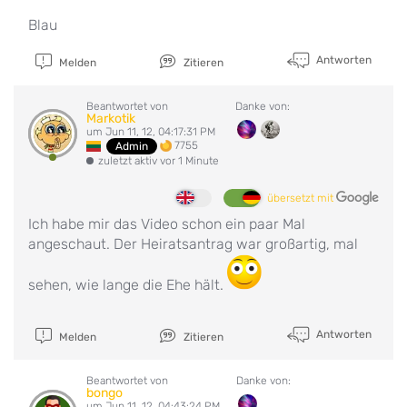
Blau
Antworten
Melden
Zitieren
Beantwortet von
Danke von:
Markotik
um Jun 11, 12, 04:17:31 PM
7755
Admin
zuletzt aktiv vor 1 Minute
übersetzt mit
Ich habe mir das Video schon ein paar Mal
angeschaut. Der Heiratsantrag war großartig, mal
sehen, wie lange die Ehe hält.
Antworten
Melden
Zitieren
Beantwortet von
Danke von:
bongo
um Jun 11, 12, 04:43:24 PM