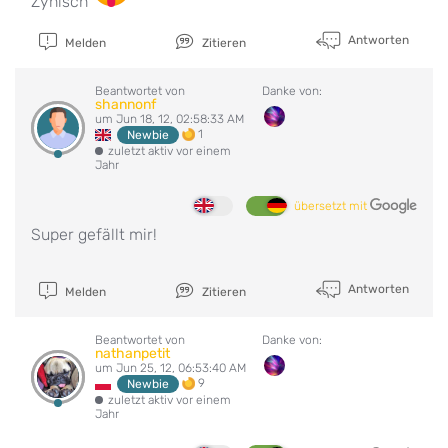
Zynisch
Antworten
Melden
Zitieren
Beantwortet von
Danke von:
shannonf
um Jun 18, 12, 02:58:33 AM
1
Newbie
zuletzt aktiv vor einem
Jahr
übersetzt mit
Super gefällt mir!
Antworten
Melden
Zitieren
Beantwortet von
Danke von:
nathanpetit
um Jun 25, 12, 06:53:40 AM
9
Newbie
zuletzt aktiv vor einem
Jahr