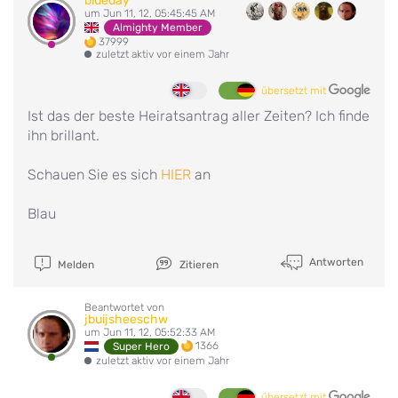
blueday
um Jun 11, 12, 05:45:45 AM
Almighty Member
37999
zuletzt aktiv vor einem Jahr
übersetzt mit
Ist das der beste Heiratsantrag aller Zeiten? Ich finde
ihn brillant.
Schauen Sie es sich
HIER
an
Blau
Antworten
Melden
Zitieren
Beantwortet von
jbuijsheeschw
um Jun 11, 12, 05:52:33 AM
1366
Super Hero
zuletzt aktiv vor einem Jahr
übersetzt mit