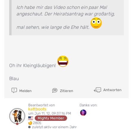
Ich habe mir das Video schon ein paar Mal
angeschaut. Der Heiratsantrag war großartig,
mal sehen, wie lange die Ehe hält.
Oh ihr Kleingläubigen!
Blau
Antworten
Melden
Zitieren
Beantwortet von
Danke von:
kattboots
um Jun 11, 12, 09:37:16 PM
Mighty Member
2805
zuletzt aktiv vor einem Jahr