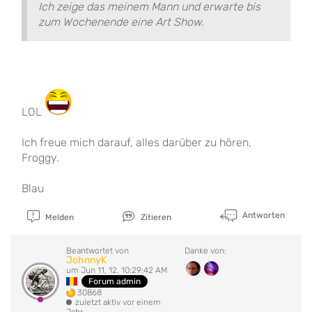
Ich zeige das meinem Mann und erwarte bis
zum Wochenende eine Art Show.
LOL
Ich freue mich darauf, alles darüber zu hören,
Froggy.
Blau
Antworten
Melden
Zitieren
Beantwortet von
Danke von:
JohnnyK
um Jun 11, 12, 10:29:42 AM
Forum admin
30868
zuletzt aktiv vor einem
Jahr