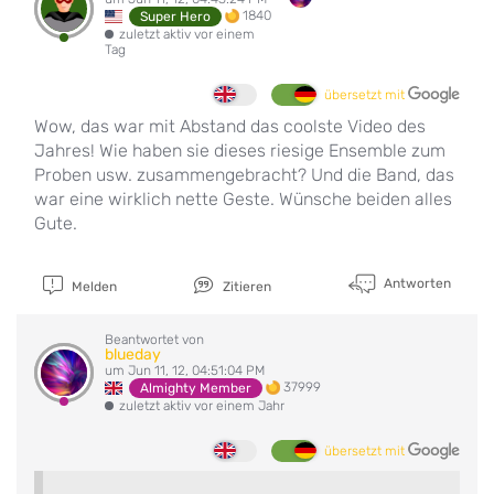
1840
Super Hero
zuletzt aktiv vor einem
Tag
übersetzt mit
Wow, das war mit Abstand das coolste Video des
Jahres! Wie haben sie dieses riesige Ensemble zum
Proben usw. zusammengebracht? Und die Band, das
war eine wirklich nette Geste. Wünsche beiden alles
Gute.
Antworten
Melden
Zitieren
Beantwortet von
blueday
um Jun 11, 12, 04:51:04 PM
37999
Almighty Member
zuletzt aktiv vor einem Jahr
übersetzt mit