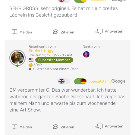
SEHR GROSS, sehr originell. Es hat mir ein breites
Lächeln ins Gesicht gezaubert!
Antworten
Melden
Zitieren
Beantwortet von
Danke von:
Feelin froggy
um Jun 11, 12, 06:27:13 AM
Superstar Member
6049
zuletzt aktiv vor einem Jahr
übersetzt mit
OM verdammter G! Das war wunderbar. Ich hatte
während der ganzen Sache Gänsehaut. Ich zeige das
meinem Mann und erwarte bis zum Wochenende
eine Art Show.
Antworten
Melden
Zitieren