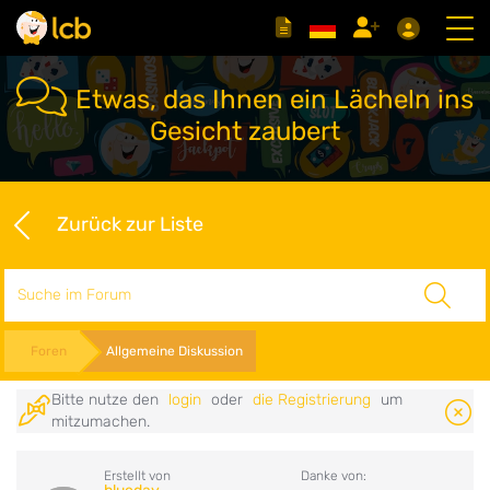
Etwas, das Ihnen ein Lächeln ins
Gesicht zaubert
Zurück zur Liste
Suche
Foren
Allgemeine Diskussion
Bitte nutze den
login
oder
die Registrierung
um
mitzumachen.
Erstellt von
Danke von: