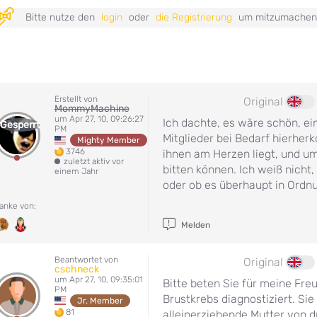
Bitte nutze den
login
oder
die Registrierung
um mitzumachen
Erstellt von
Original
MommyMachine
um Apr 27, 10, 09:26:27
Ich dachte, es wäre schön, ei
Gesperrt
PM
Mitglieder bei Bedarf hierhe
Mighty Member
3746
ihnen am Herzen liegt, und 
zuletzt aktiv vor
bitten können. Ich weiß nicht
einem Jahr
oder ob es überhaupt in Ordnun
anke von:
Melden
Beantwortet von
Original
cschneck
um Apr 27, 10, 09:35:01
Bitte beten Sie für meine Fre
PM
Brustkrebs diagnostiziert. Sie
Jr. Member
81
alleinerziehende Mutter von d