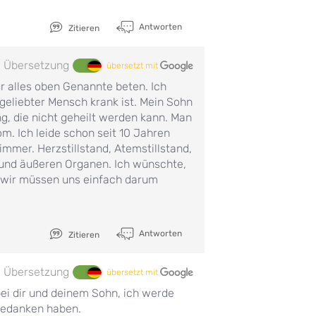
Antworten
Zitieren
Übersetzung
übersetzt mit
ür alles oben Genannte beten. Ich
eliebter Mensch krank ist. Mein Sohn
, die nicht geheilt werden kann. Man
m. Ich leide schon seit 10 Jahren
mmer. Herzstillstand, Atemstillstand,
und äußeren Organen. Ich wünschte,
r wir müssen uns einfach darum
Antworten
Zitieren
Übersetzung
übersetzt mit
ei dir und deinem Sohn, ich werde
Gedanken haben.