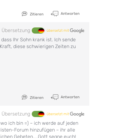
Antworten
Zitieren
Übersetzung
übersetzt mit
, dass Ihr Sohn krank ist. Ich sende
 Kraft, diese schwierigen Zeiten zu
Antworten
Zitieren
Übersetzung
übersetzt mit
o ich bin =) – ich werde auf jeden
isten-Forum hinzufügen – ihr alle
ichen Gebeten....Gott segne euch!