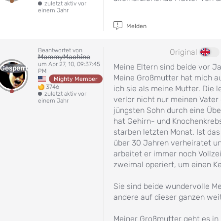
zuletzt aktiv vor
einem Jahr
Melden
Beantwortet von
Original
MommyMachine
um Apr 27, 10, 09:37:45
Meine Eltern sind beide vor J
Gesperrt
PM
Meine Großmutter hat mich a
Mighty Member
3746
ich sie als meine Mutter. Die l
zuletzt aktiv vor
verlor nicht nur meinen Vater
einem Jahr
jüngsten Sohn durch eine Über
hat Gehirn- und Knochenkrebs
starben letzten Monat. Ist das
über 30 Jahren verheiratet und
arbeitet er immer noch Vollze
zweimal operiert, um einen K
Sie sind beide wundervolle Men
andere auf dieser ganzen wei
Meiner Großmutter geht es in l