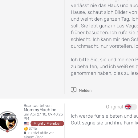
verlässt nie das Haus und auch
Hause, schaut sich Bilder vo
und weint den ganzen Tag. Ich
soll. Sie lebt ganz in Las Vega
früher besuchen. Ich rufe sie 
schlecht. Ich kann mir den S
durchmacht, nur vorstellen. Ich
Ich bitte Sie, sie und meinen
zu behalten, und ich weiß es z
genommen haben, dies zu les
Melden
Beantwortet von
Original
MommyMachine
um Apr 27, 10, 09:40:23
Ich werde für sie beten und a
Gesperrt
PM
Gott segne sie und ihre Famili
Mighty Member
3746
zuletzt aktiv vor
einem Jahr