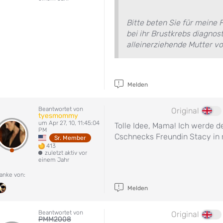
Bitte beten Sie für meine
bei ihr Brustkrebs diagnosti
alleinerziehende Mutter vo
Melden
Beantwortet von
Original
tyesmommy
um Apr 27, 10, 11:45:04
Tolle Idee, Mama! Ich werde 
PM
Cschnecks Freundin Stacy in
Sr. Member
413
zuletzt aktiv vor
einem Jahr
anke von:
Melden
Beantwortet von
Original
PMM2008