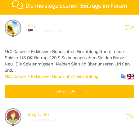
Die meistegelesenen Beiträge im Forum
Bixy
49
vor einem Monat
MrO Casino – Exklusiver Bonus ohne Einzahlung Nur für neue
Spieler! US OK! Betrag: 120 $ So beanspruchen Sie den Bonus:
Neu Die Spieler müssen Melden Sie sich über unseren LINK an
und...
MrO Casino – Exklusiver Bonus ohne Einzahlung
ANSEHEN
tough_nut
16
vor einem Monat