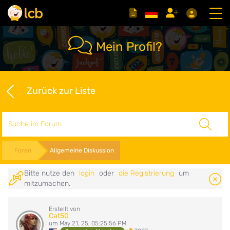
Mein Profil?
Zurück zur Liste
Suche
Foren
Allgemeine Diskussion
Bitte nutze den
login
oder
die Registrierung
um
mitzumachen.
Erstellt von
Cat50
um May 21, 25, 05:25:56 PM