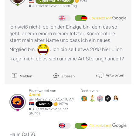
7087
Superstar Member
zuletzt aktiv vor einem Tag
übersetzt mit
Ich weiß nicht, ob ich der Einzige bin, dem das so
geht, aber in einem meiner letzten Kommentare
steht mein alter Name und dass ich ein neues
Mitglied bin.
. Ich bin seit etwa 2010 hier … ich
frage mich, ob es sich um eine Art Störung handelt?
Antworten
Melden
Zitieren
Beantwortet von
Danke von:
Anchi
um May 22, 25, 02:37:18 AM
14796
Admin
zuletzt aktiv vor einer
Stunde
übersetzt mit
Hallo Cat50,