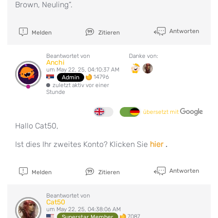
Brown, Neuling“.
Antworten
Melden
Zitieren
Beantwortet von
Danke von:
Anchi
um May 22, 25, 04:10:37 AM
14796
Admin
zuletzt aktiv vor einer
Stunde
übersetzt mit
Hallo Cat50,
Ist dies Ihr zweites Konto? Klicken Sie
hier
.
Antworten
Melden
Zitieren
Beantwortet von
Cat50
um May 22, 25, 04:38:06 AM
7087
Superstar Member