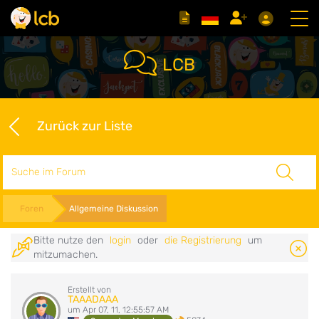
LCB
Zurück zur Liste
Suche
Foren
Allgemeine Diskussion
Bitte nutze den
login
oder
die Registrierung
um
mitzumachen.
Erstellt von
TAAADAAA
um Apr 07, 11, 12:55:57 AM