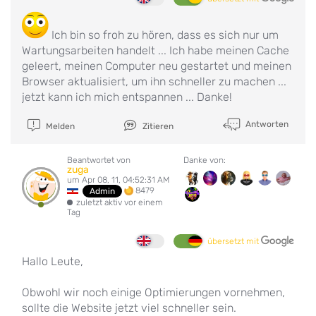
Ich bin so froh zu hören, dass es sich nur um
Wartungsarbeiten handelt ... Ich habe meinen Cache
geleert, meinen Computer neu gestartet und meinen
Browser aktualisiert, um ihn schneller zu machen ...
jetzt kann ich mich entspannen ... Danke!
Antworten
Melden
Zitieren
Beantwortet von
Danke von:
zuga
um Apr 08, 11, 04:52:31 AM
8479
Admin
zuletzt aktiv vor einem
Tag
übersetzt mit
Hallo Leute,
Obwohl wir noch einige Optimierungen vornehmen,
sollte die Website jetzt viel schneller sein.