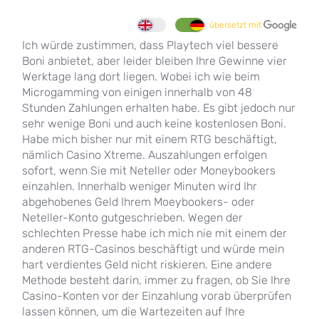
übersetzt mit
Ich würde zustimmen, dass Playtech viel bessere
Boni anbietet, aber leider bleiben Ihre Gewinne vier
Werktage lang dort liegen. Wobei ich wie beim
Microgamming von einigen innerhalb von 48
Stunden Zahlungen erhalten habe. Es gibt jedoch nur
sehr wenige Boni und auch keine kostenlosen Boni.
Habe mich bisher nur mit einem RTG beschäftigt,
nämlich Casino Xtreme. Auszahlungen erfolgen
sofort, wenn Sie mit Neteller oder Moneybookers
einzahlen. Innerhalb weniger Minuten wird Ihr
abgehobenes Geld Ihrem Moeybookers- oder
Neteller-Konto gutgeschrieben. Wegen der
schlechten Presse habe ich mich nie mit einem der
anderen RTG-Casinos beschäftigt und würde mein
hart verdientes Geld nicht riskieren. Eine andere
Methode besteht darin, immer zu fragen, ob Sie Ihre
Casino-Konten vor der Einzahlung vorab überprüfen
lassen können, um die Wartezeiten auf Ihre