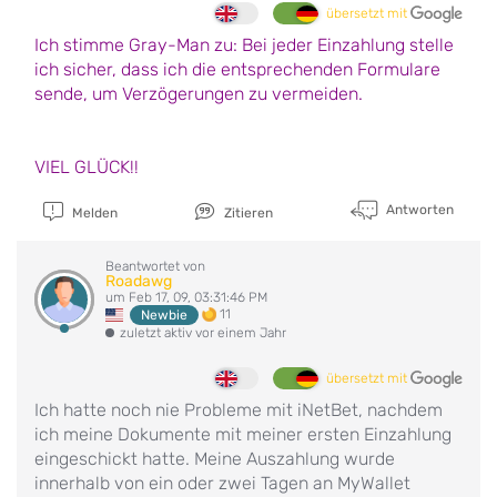
übersetzt mit
Ich stimme Gray-Man zu: Bei jeder Einzahlung stelle
ich sicher, dass ich die entsprechenden Formulare
sende, um Verzögerungen zu vermeiden.
VIEL GLÜCK!!
Antworten
Melden
Zitieren
Beantwortet von
Roadawg
um Feb 17, 09, 03:31:46 PM
11
Newbie
zuletzt aktiv vor einem Jahr
übersetzt mit
Ich hatte noch nie Probleme mit iNetBet, nachdem
ich meine Dokumente mit meiner ersten Einzahlung
eingeschickt hatte. Meine Auszahlung wurde
innerhalb von ein oder zwei Tagen an MyWallet