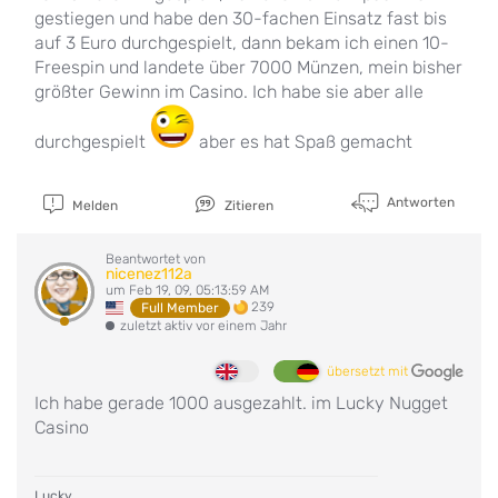
gestiegen und habe den 30-fachen Einsatz fast bis
auf 3 Euro durchgespielt, dann bekam ich einen 10-
Freespin und landete über 7000 Münzen, mein bisher
größter Gewinn im Casino. Ich habe sie aber alle
durchgespielt
aber es hat Spaß gemacht
Antworten
Melden
Zitieren
Beantwortet von
nicenez112a
um Feb 19, 09, 05:13:59 AM
239
Full Member
zuletzt aktiv vor einem Jahr
übersetzt mit
Ich habe gerade 1000 ausgezahlt. im Lucky Nugget
Casino
Lucky