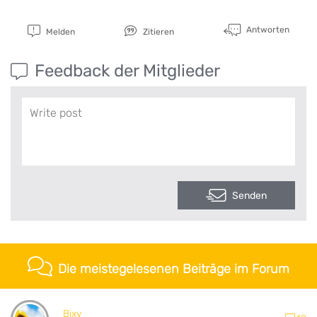
Antworten
Melden
Zitieren
Feedback der Mitglieder
Senden
Die meistegelesenen Beiträge im Forum
Bixy