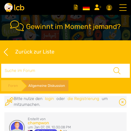
Gewinnt im Moment jemand?
Zurück zur Liste
Suche
Foren
Allgemeine Diskussion
Bitte nutze den
login
oder
die Registrierung
um
mitzumachen.
Erstellt von
champwon
um Jan 07, 09, 10:30:08 PM