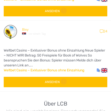
ANSEHEN
Bixy
24
vor einem Tag
Weltbet Casino – Exklusiver Bonus ohne Einzahlung Neue Spieler
– NICHT WIR! Betrag: 50 Freispiele für Book of Wolves So
beanspruchen Sie den Bonus: Spieler müssen Melde dich über
unseren Link an ,...
Weltbet Casino – Exklusiver Bonus ohne Einzahlung
ANSEHEN
Über LCB