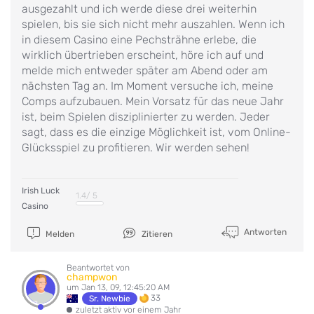
ausgezahlt und ich werde diese drei weiterhin
spielen, bis sie sich nicht mehr auszahlen. Wenn ich
in diesem Casino eine Pechsträhne erlebe, die
wirklich übertrieben erscheint, höre ich auf und
melde mich entweder später am Abend oder am
nächsten Tag an. Im Moment versuche ich, meine
Comps aufzubauen. Mein Vorsatz für das neue Jahr
ist, beim Spielen disziplinierter zu werden. Jeder
sagt, dass es die einzige Möglichkeit ist, vom Online-
Glücksspiel zu profitieren. Wir werden sehen!
Irish Luck
1.4
/ 5
Casino
Antworten
Melden
Zitieren
Beantwortet von
champwon
um Jan 13, 09, 12:45:20 AM
33
Sr. Newbie
zuletzt aktiv vor einem Jahr