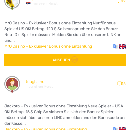
49
vor einem Monat
MrO Casino – Exklusiver Bonus ohne Einzahlung Nur für neue
Spieler! US OK! Betrag: 120 $ So beanspruchen Sie den Bonus:
Neu Die Spieler müssen Melden Sie sich über unseren LINK an
und...
MrO Casino – Exklusiver Bonus ohne Einzahlung
ANSEHEN
tough_nut
16
vor einem Monat
Jackoro – Exklusiver Bonus ohne Einzahlung Neue Spieler - USA
OK! Betrag: 15 $ Chip So sichern Sie sich den Bonus: Spieler
müssen sich über unseren LINK anmelden und den Bonuscode an
der Kasse...
Jackoro – Exklusiver Bonus ohne Einzahlung