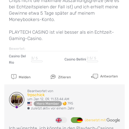
Chips nicht die maximale Auszahlungsgrenze (wie es
bei Echtzeitspielen der Fall ist) und ich erhielt meine
Gewinne etwa 5 Tage später auf meinem
Moneybookers-Konto.
PLAYTECH CASINO ist viel besser als ein Echtzeit-
Gaming-Casino.
Bewertet:
Casino Del
3
/ 5
2.5
/ 5
Casino Bellini
Rio
Antworten
Melden
Zitieren
Beantwortet von
trpschick
um Jan 12, 09, 11:33:44 AM
795
Hero Member
zuletzt aktiv vor einem Jahr
übersetzt mit
Ich wünschte, ich könnte in den Playtech-Casinos