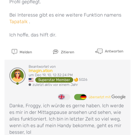
Profil gepflegt.
Bei Interesse gibt es eine weitere Funktion namens
Tapatalk
.
Ich hoffe, das hilft dir.
Antworten
Melden
Zitieren
Beantwortet von
Imagin.ation
um Dec 19, 10, 12:32:24 PM
5026
Superstar Member
zuletzt aktiv vor einem Jahr
übersetzt mit
Danke, Froggy, ich würde es gerne haben. Ich werde
es mir in der Mittagspause ansehen und sehen, wie
alles funktioniert. Ich bin in letzter Zeit so viel weg,
wenn ich es auf mein Handy bekomme, geht es mir
besser, lol