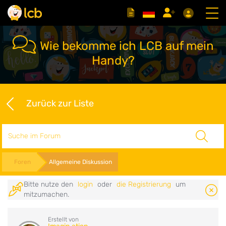
Wie bekomme ich LCB auf mein
Handy?
Zurück zur Liste
Suche
Foren
Allgemeine Diskussion
Bitte nutze den
login
oder
die Registrierung
um
mitzumachen.
Erstellt von