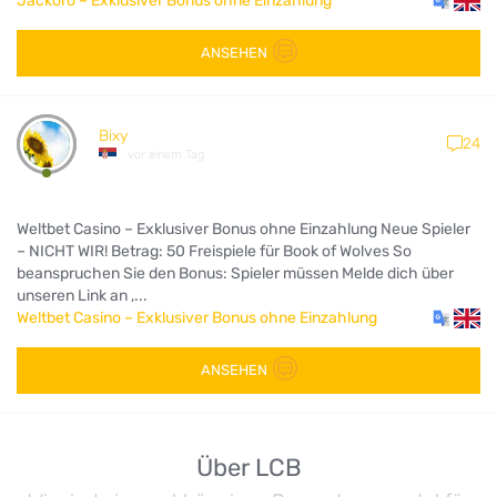
Jackoro – Exklusiver Bonus ohne Einzahlung
ANSEHEN
Bixy
24
vor einem Tag
Weltbet Casino – Exklusiver Bonus ohne Einzahlung Neue Spieler
– NICHT WIR! Betrag: 50 Freispiele für Book of Wolves So
beanspruchen Sie den Bonus: Spieler müssen Melde dich über
unseren Link an ,...
Weltbet Casino – Exklusiver Bonus ohne Einzahlung
ANSEHEN
Über LCB