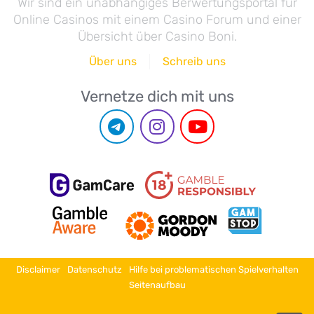
Wir sind ein unabhängiges Berwertungsportal für
Online Casinos mit einem Casino Forum und einer
Übersicht über Casino Boni.
Über uns
Schreib uns
Vernetze dich mit uns
Disclaimer
Datenschutz
Hilfe bei problematischen Spielverhalten
Seitenaufbau