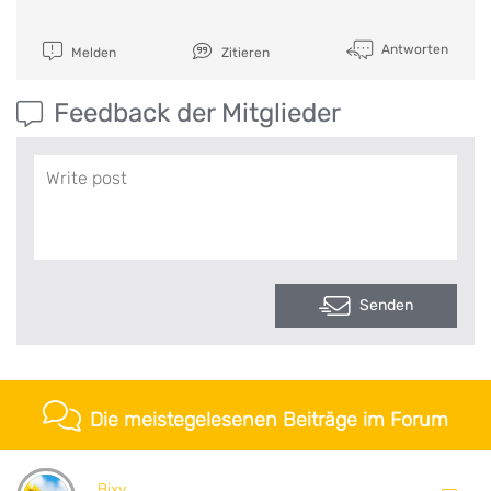
Antworten
Melden
Zitieren
Feedback der Mitglieder
Senden
Die meistegelesenen Beiträge im Forum
Bixy