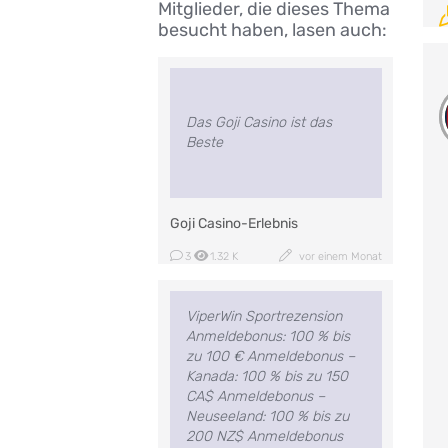
Mitglieder, die dieses Thema
besucht haben, lasen auch:
Das Goji Casino ist das
Beste
Goji Casino-Erlebnis
3
1.32 K
vor einem Monat
ViperWin Sportrezension
Anmeldebonus: 100 % bis
zu 100 € Anmeldebonus –
Kanada: 100 % bis zu 150
CA$ Anmeldebonus –
Neuseeland: 100 % bis zu
200 NZ$ Anmeldebonus