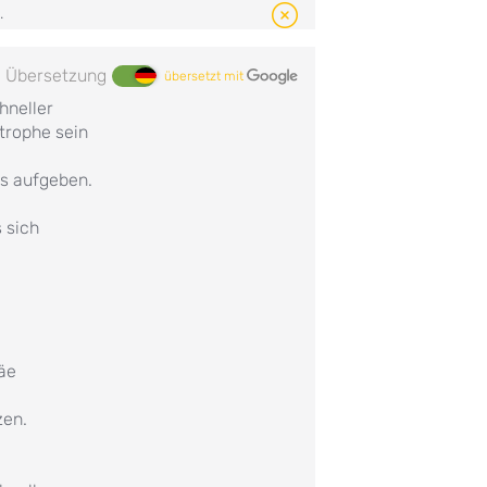
.
Übersetzung
übersetzt mit
hneller
trophe sein
us aufgeben.
s sich
äe
zen.