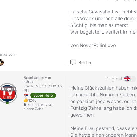
Falsche Gewissheit ist nicht s
Das Wrack überholt alle deine
Süchtig, bis man es merkt
Wer begeistert, verliert imme
von NeverFallinLove
anke von:
Melden
Beantwortet von
Original
ishin
um Jul 28, 10, 04:05:02
Meine Glückszahlen haben mic
Gesperrt
PM
Ich brauchte Nummer sieben,
Super Hero
1240
es passiert jede Woche, es is
zuletzt aktiv vor
Fünfzig Jahre lang habe ich da
einem Jahr
gewonnen.
Meine Frau gestand, dass sie 
Sie hatte einen anderen Mann 