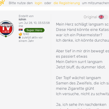
Bitte nutze den
login
oder
die Registrierung
um mitzumachen
Erstellt von
Original
ishin
um Jul 28, 10, 03:53:58
Mein Herz schlägt langsam sc
Gesperrt
PM
Diese Hand könnte eine Katas
Super Hero
1240
war ich ein Pokermeister?
zuletzt aktiv vor
Ich denke, ich könnte durcha
einem Jahr
Aber tief in mir drin bewegt e
es passiert etwas
Mein Gehirn surrt langsam
Jetzt bluff, du dummer Idiot.
Der Topf wächst langsam
Samen des Zweifels, die ich s
meine Zigarette glüht
Ich versuche, nicht zu schwit
Ja, ich sehe ihn nachdenken