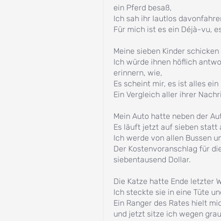
ein Pferd besaß,
Ich sah ihr lautlos davonfahre
Für mich ist es ein Déjà-vu, e
Meine sieben Kinder schicken m
Ich würde ihnen höflich antwo
erinnern, wie,
Es scheint mir, es ist alles ein
Ein Vergleich aller ihrer Nachr
Mein Auto hatte neben der Au
Es läuft jetzt auf sieben statt
Ich werde von allen Bussen u
Der Kostenvoranschlag für die
siebentausend Dollar.
Die Katze hatte Ende letzter
Ich steckte sie in eine Tüte u
Ein Ranger des Rates hielt mi
und jetzt sitze ich wegen gra