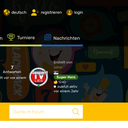
deutsch
registrieren
login
Turniere
en
Nachrichten
Erstellt von
7
ishin
Antworten
Gesperrt
Super Hero
llt vor vor einem
1240
zuletzt aktiv
vor einem Jahr
Suche