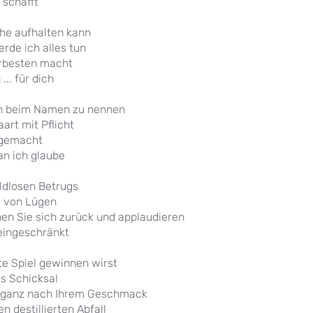
 schafft
che aufhalten kann
rde ich alles tun
erbesten macht
... für dich
en beim Namen zu nennen
art mit Pflicht
t gemacht
an ich glaube
uldlosen Betrugs
g von Lügen
hnen Sie sich zurück und applaudieren
 eingeschränkt
te Spiel gewinnen wirst
es Schicksal
, ganz nach Ihrem Geschmack
 destillierten Abfall