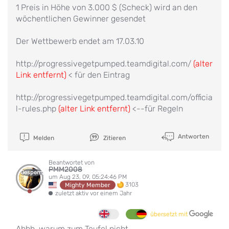
1 Preis in Höhe von 3.000 $ (Scheck) wird an den
wöchentlichen Gewinner gesendet
Der Wettbewerb endet am 17.03.10
http://progressivegetpumped.teamdigital.com/
(alter
Link entfernt)
< für den Eintrag
http://progressivegetpumped.teamdigital.com/officia
l-rules.php
(alter Link entfernt)
<--für Regeln
Antworten
Melden
Zitieren
Beantwortet von
PMM2008
Gesperrt
um Aug 23, 09, 05:24:46 PM
3103
Mighty Member
zuletzt aktiv vor einem Jahr
übersetzt mit
Ahhh, warum zum Teufel nicht...