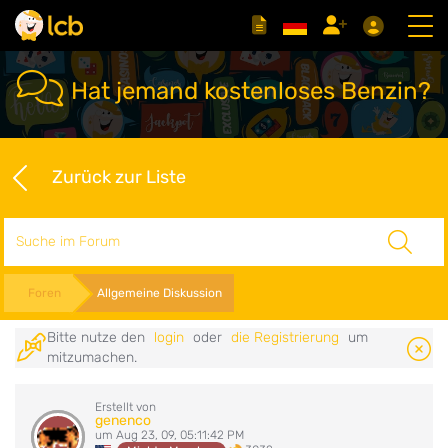
Hat jemand kostenloses Benzin?
Zurück zur Liste
Suche
Foren
Allgemeine Diskussion
Bitte nutze den
login
oder
die Registrierung
um
mitzumachen.
Erstellt von
genenco
um Aug 23, 09, 05:11:42 PM