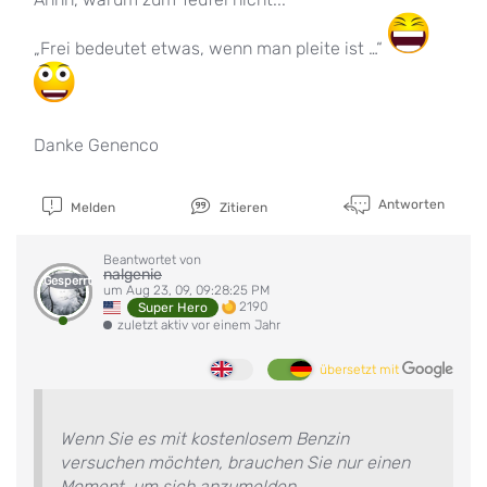
„Frei bedeutet etwas, wenn man pleite ist …“
Danke Genenco
Antworten
Melden
Zitieren
Beantwortet von
nalgenie
Gesperrt
um Aug 23, 09, 09:28:25 PM
2190
Super Hero
zuletzt aktiv vor einem Jahr
übersetzt mit
Wenn Sie es mit kostenlosem Benzin
versuchen möchten, brauchen Sie nur einen
Moment, um sich anzumelden.