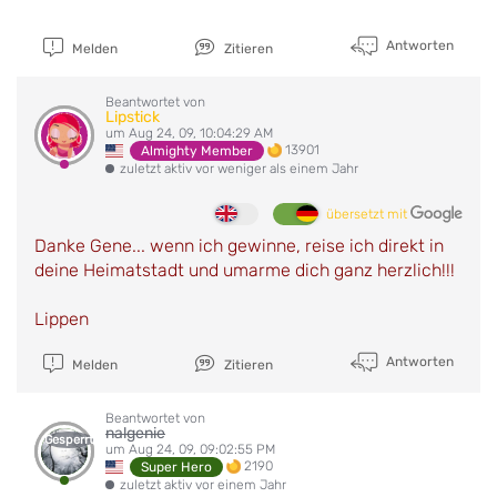
Antworten
Melden
Zitieren
Beantwortet von
Lipstick
um Aug 24, 09, 10:04:29 AM
13901
Almighty Member
zuletzt aktiv vor weniger als einem Jahr
übersetzt mit
Danke Gene... wenn ich gewinne, reise ich direkt in
deine Heimatstadt und umarme dich ganz herzlich!!!
Lippen
Antworten
Melden
Zitieren
Beantwortet von
nalgenie
Gesperrt
um Aug 24, 09, 09:02:55 PM
2190
Super Hero
zuletzt aktiv vor einem Jahr