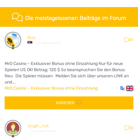
Die meistegelesenen Beiträge im Forum
Bixy
49
vor einem Monat
MrO Casino – Exklusiver Bonus ohne Einzahlung Nur für neue
Spieler! US OK! Betrag: 120 $ So beanspruchen Sie den Bonus:
Neu Die Spieler müssen Melden Sie sich über unseren LINK an
und...
MrO Casino – Exklusiver Bonus ohne Einzahlung
ANSEHEN
tough_nut
16
vor einem Monat