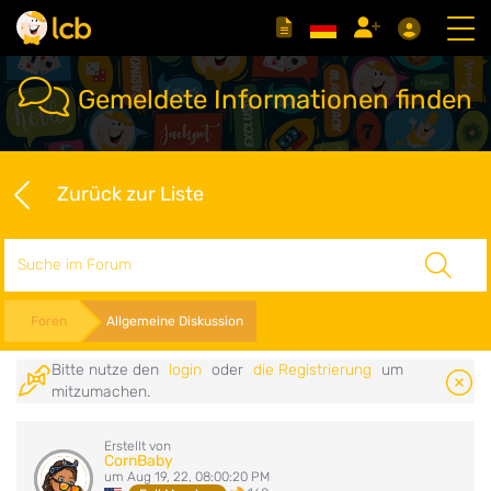
Gemeldete Informationen finden
Zurück zur Liste
Suche
Foren
Allgemeine Diskussion
Bitte nutze den
login
oder
die Registrierung
um
mitzumachen.
Erstellt von
CornBaby
um Aug 19, 22, 08:00:20 PM