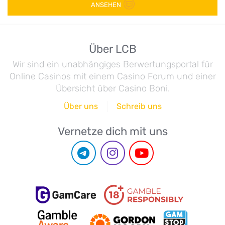
ANSEHEN
Über LCB
Wir sind ein unabhängiges Berwertungsportal für
Online Casinos mit einem Casino Forum und einer
Übersicht über Casino Boni.
Über uns
Schreib uns
Vernetze dich mit uns