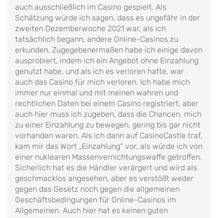
auch ausschließlich im Casino gespielt. Als
Schätzung würde ich sagen, dass es ungefähr in der
zweiten Dezemberwoche 2021 war, als ich
tatsächlich begann, andere Online-Casinos zu
erkunden. Zugegebenermaßen habe ich einige davon
ausprobiert, indem ich ein Angebot ohne Einzahlung
genutzt habe, und als ich es verloren hatte, war
auch das Casino für mich verloren. Ich habe mich
immer nur einmal und mit meinen wahren und
rechtlichen Daten bei einem Casino registriert, aber
auch hier muss ich zugeben, dass die Chancen, mich
zu einer Einzahlung zu bewegen, gering bis gar nicht
vorhanden waren. Als ich dann auf CasinoCastle traf,
kam mir das Wort „Einzahlung“ vor, als würde ich von
einer nuklearen Massenvernichtungswaffe getroffen.
Sicherlich hat es die Händler verärgert und wird als
geschmacklos angesehen, aber es verstößt weder
gegen das Gesetz noch gegen die allgemeinen
Geschäftsbedingungen für Online-Casinos im
Allgemeinen. Auch hier hat es keinen guten