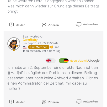
keine weiteren Details angegeben werden können.
Was mich dann wieder zur Grundlage dieses Beitrags
bringt
Antworten
Melden
Zitieren
Beantwortet von
CornBaby
um Sep 15, 22, 05:18:50 AM
160
Full Member
zuletzt aktiv vor einem Tag
übersetzt mit
Ich habe am 2. September eine direkte Nachricht an
@MarijaS bezüglich des Problems in diesem Beitrag
gesendet, aber noch keine Antwort erhalten. Gibt es
einen Administrator, der Zeit hat, mir dabei zu
helfen?
Antworten
Melden
Zitieren