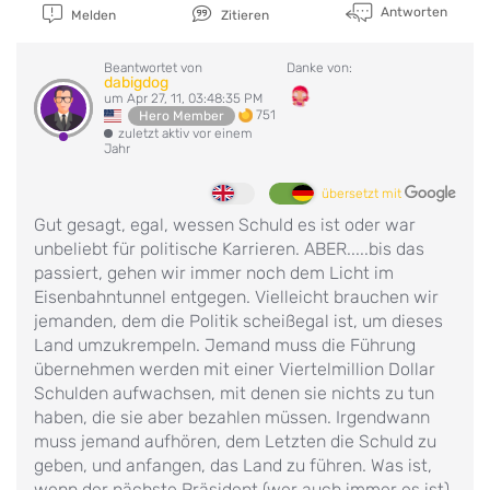
Antworten
Melden
Zitieren
Beantwortet von
Danke von:
dabigdog
um Apr 27, 11, 03:48:35 PM
751
Hero Member
zuletzt aktiv vor einem
Jahr
übersetzt mit
Gut gesagt, egal, wessen Schuld es ist oder war
unbeliebt für politische Karrieren. ABER.....bis das
passiert, gehen wir immer noch dem Licht im
Eisenbahntunnel entgegen. Vielleicht brauchen wir
jemanden, dem die Politik scheißegal ist, um dieses
Land umzukrempeln. Jemand muss die Führung
übernehmen werden mit einer Viertelmillion Dollar
Schulden aufwachsen, mit denen sie nichts zu tun
haben, die sie aber bezahlen müssen. Irgendwann
muss jemand aufhören, dem Letzten die Schuld zu
geben, und anfangen, das Land zu führen. Was ist,
wenn der nächste Präsident (wer auch immer es ist)