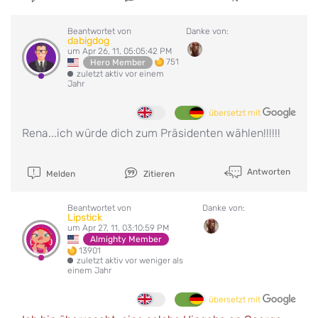
Beantwortet von
Danke von:
dabigdog
um Apr 26, 11, 05:05:42 PM
751
Hero Member
zuletzt aktiv vor einem
Jahr
übersetzt mit
Rena...ich würde dich zum Präsidenten wählen!!!!!!
Antworten
Melden
Zitieren
Beantwortet von
Danke von:
Lipstick
um Apr 27, 11, 03:10:59 PM
Almighty Member
13901
zuletzt aktiv vor weniger als
einem Jahr
übersetzt mit