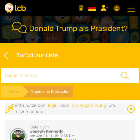
Donald Trump als Präsident?
Zurück zur Liste
Suche
Foren
Allgemeine Diskussion
Bitte nutze den
login
oder
die Registrierung
um
mitzumachen.
Erstellt von
Joseph Kennedy
Gesperrt
um Apr 21, 11, 05:12:55 PM