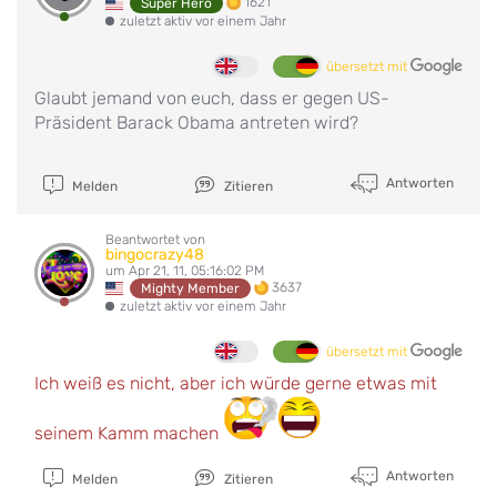
1621
Super Hero
zuletzt aktiv vor einem Jahr
übersetzt mit
Glaubt jemand von euch, dass er gegen US-
Präsident Barack Obama antreten wird?
Antworten
Melden
Zitieren
Beantwortet von
bingocrazy48
um Apr 21, 11, 05:16:02 PM
3637
Mighty Member
zuletzt aktiv vor einem Jahr
übersetzt mit
Ich weiß es nicht, aber ich würde gerne etwas mit
seinem Kamm machen
Antworten
Melden
Zitieren