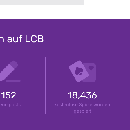
en auf LCB
152
18,436
eue posts
kostenlose Spiele wurden
gespielt