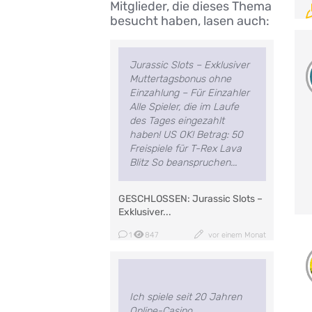
Mitglieder, die dieses Thema
besucht haben, lasen auch:
Jurassic Slots – Exklusiver
Muttertagsbonus ohne
Einzahlung – Für Einzahler
Alle Spieler, die im Laufe
des Tages eingezahlt
haben! US OK! Betrag: 50
Freispiele für T-Rex Lava
Blitz So beanspruchen...
GESCHLOSSEN: Jurassic Slots –
Exklusiver...
1
847
vor einem Monat
Ich spiele seit 20 Jahren
Online-Casino.