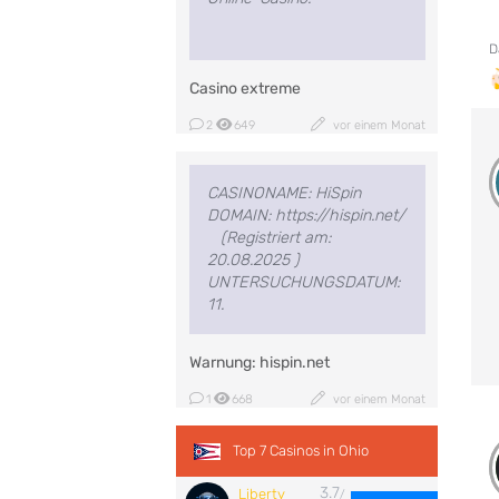
D
Casino extreme
2
649
vor einem Monat
CASINONAME: HiSpin
DOMAIN: https://hispin.net/
(Registriert am:
20.08.2025 )
UNTERSUCHUNGSDATUM:
11.
Warnung: hispin.net
1
668
vor einem Monat
Top 7 Casinos in Ohio
3.7
Liberty
/