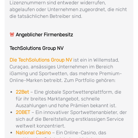
Lizenznummern sind entweder widerrufen,
abgelaufen oder Unternehmen zugeordnet, die nicht
die tatsächlichen Betreiber sind.
🚨
Angeblicher Firmenbesitz
TechSolutions Group NV
Die TechSolutions Group NV
ist ein in Willemstad,
Curaçao, ansässiges Unternehmen im Bereich
iGaming und Sportwetten, das mehrere Premium-
Online-Marken betreibt. Zum Portfolio gehören:
22Bet
– Eine globale Sportwettenplattform, die
für ihr breites Marktangebot, schnelle
Auszahlungen und hohe Prämien bekannt ist.
20BET
– Ein innovativer Sportwettenanbieter, der
sich auf die Bereitstellung erstklassigen Service
weltweit konzentriert.
National Casino
– Ein Online-Casino, das