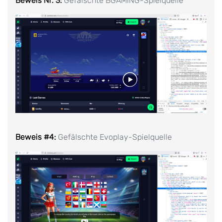
Beweis Nr. 3:
Gefälschte BGAMING-Spielquelle
Beweis #4:
Gefälschte Evoplay-Spielquelle