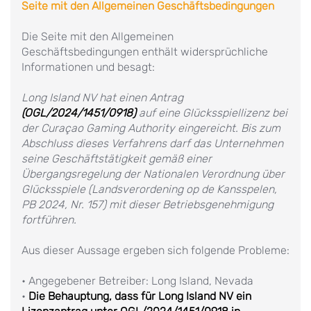
Seite mit den Allgemeinen Geschäftsbedingungen
Die Seite mit den Allgemeinen
Geschäftsbedingungen enthält widersprüchliche
Informationen und besagt:
Long Island NV hat einen Antrag
(OGL/2024/1451/0918)
auf eine Glücksspiellizenz bei
der Curaçao Gaming Authority eingereicht. Bis zum
Abschluss dieses Verfahrens darf das Unternehmen
seine Geschäftstätigkeit gemäß einer
Übergangsregelung der Nationalen Verordnung über
Glücksspiele (Landsverordening op de Kansspelen,
PB 2024, Nr. 157) mit dieser Betriebsgenehmigung
fortführen.
Aus dieser Aussage ergeben sich folgende Probleme:
• Angegebener Betreiber: Long Island, Nevada
•
Die Behauptung, dass für Long Island NV ein