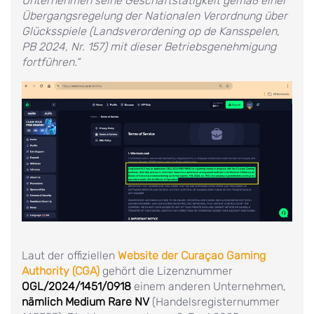
Unternehmen seine Geschäftstätigkeit gemäß einer
Übergangsregelung der Nationalen Verordnung über
Glücksspiele (Landsverordening op de Kansspelen,
PB 2024, Nr. 157) mit dieser Betriebsgenehmigung
fortführen.“
Laut der offiziellen
Website der Curaçao Gaming
Authority (CGA)
gehört die Lizenznummer
OGL/2024/1451/0918
einem anderen Unternehmen,
nämlich Medium Rare NV
(Handelsregisternummer