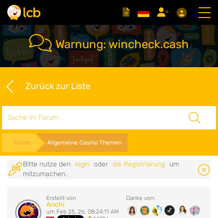
Warnung: wincheck.cash
Zurück zur Liste
Suche
Foren
Allgemeine Casino Themen
Bitte nutze den
login
oder
die Registrierung
um
mitzumachen.
Erstellt von
Danke von:
Anchi
um Feb 25, 26, 08:24:11 AM