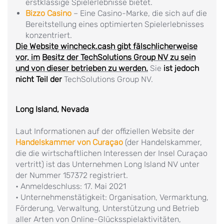
erstklassige Spielerlebnisse bietet.
Bizzo Casino
– Eine Casino-Marke, die sich auf die
Bereitstellung eines optimierten Spielerlebnisses
konzentriert.
Die Website wincheck.cash gibt fälschlicherweise
vor, im
Besitz der TechSolutions Group NV zu sein
und von dieser betrieben zu werden.
Sie
ist jedoch
nicht Teil der
TechSolutions Group NV.
Long Island, Nevada
Laut Informationen auf der offiziellen Website der
Handelskammer von Curaçao
(der Handelskammer,
die die wirtschaftlichen Interessen der Insel Curaçao
vertritt) ist das Unternehmen Long Island NV unter
der Nummer 157372 registriert.
• Anmeldeschluss: 17. Mai 2021
• Unternehmenstätigkeit: Organisation, Vermarktung,
Förderung, Verwaltung, Unterstützung und Betrieb
aller Arten von Online-Glücksspielaktivitäten,