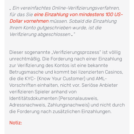
„
Ein vereinfachtes Online-Verifizierungsverfahren,
für das Sie
eine Einzahlung von mindestens 100 US-
Dollar vornehmen
müssen. Sobald die Einzahlung
Ihrem Konto gutgeschrieben wurde, ist die
Verifizierung abgeschlossen
.
“
Dieser sogenannte „Verifizierungsprozess“ ist völlig
unrechtmäßig. Die Forderung nach einer Einzahlung
zur Verifizierung des Kontos ist eine bekannte
Betrugsmasche und kommt bei lizenzierten Casinos,
die die KYC- (Know Your Customer) und AML-
Vorschriften einhalten, nicht vor. Seriöse Anbieter
verifizieren Spieler anhand von
Identitätsdokumenten (Personalausweis,
Adressnachweis, Zahlungsnachweis) und nicht durch
die Forderung nach zusätzlichen Einzahlungen.
Notiz: