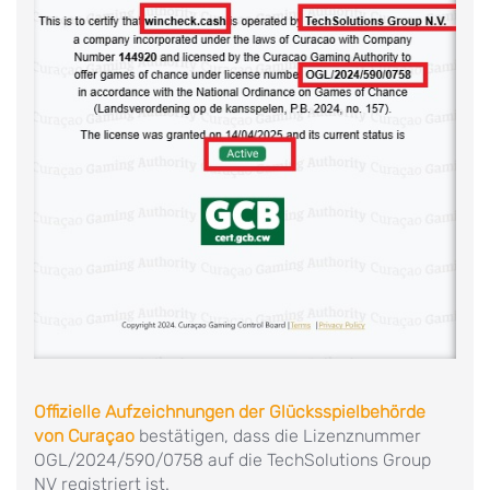
Offizielle Aufzeichnungen der Glücksspielbehörde
von Curaçao
bestätigen, dass die Lizenznummer
OGL/2024/590/0758 auf die TechSolutions Group
NV registriert ist.