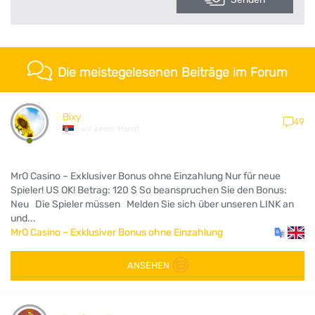
Die meistegelesenen Beiträge im Forum
Bixy
49
vor einem Monat
MrO Casino – Exklusiver Bonus ohne Einzahlung Nur für neue
Spieler! US OK! Betrag: 120 $ So beanspruchen Sie den Bonus:
Neu Die Spieler müssen Melden Sie sich über unseren LINK an
und...
MrO Casino – Exklusiver Bonus ohne Einzahlung
ANSEHEN