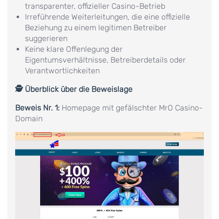
transparenter, offizieller Casino-Betrieb
Irreführende Weiterleitungen, die eine offizielle
Beziehung zu einem legitimen Betreiber
suggerieren
Keine klare Offenlegung der
Eigentumsverhältnisse, Betreiberdetails oder
Verantwortlichkeiten
🕵️ Überblick über die Beweislage
Beweis Nr. 1:
Homepage mit gefälschter MrO Casino-
Domain