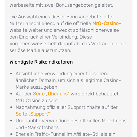
Werbeseite mit zwei Bonusangeboten geleitet.
Die Auswahl eines dieser Bonusangebote leitet
Nutzer anschließend auf die offizielle
MrO-Casino-
Website weiter und erweckt so fälschlicherweise
den Eindruck einer Verbindung. Diese
Vorgehensweise zielt darauf ab, das Vertrauen in die
seriöse Marke auszunutzen.
Wichtigste Risikoindikatoren
Absichtliche Verwendung einer täuschend
ähnlichen Domain, um sich als legitime Casino-
Marke auszugeben
Auf der
Seite „Über uns“
wird direkt behauptet,
MrO Casino zu sein.
Nachahmung offizieller Supportinhalte auf der
Seite „Support“
Unerlaubte Verwendung des offiziellen MrO-Logos
und -Maskottchens
Eher ein Traffic-Funnel im Affiliate-Stil als ein