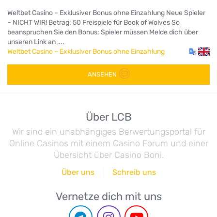
Weltbet Casino – Exklusiver Bonus ohne Einzahlung Neue Spieler
– NICHT WIR! Betrag: 50 Freispiele für Book of Wolves So
beanspruchen Sie den Bonus: Spieler müssen Melde dich über
unseren Link an ,...
Weltbet Casino – Exklusiver Bonus ohne Einzahlung
ANSEHEN
Über LCB
Wir sind ein unabhängiges Berwertungsportal für
Online Casinos mit einem Casino Forum und einer
Übersicht über Casino Boni.
Über uns
Schreib uns
Vernetze dich mit uns