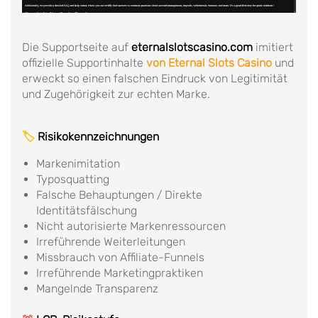
Die Supportseite auf
eternalslotscasino.com
imitiert
offizielle Supportinhalte
von Eternal Slots Casino
und
erweckt so einen falschen Eindruck von Legitimität
und Zugehörigkeit zur echten Marke.
🏷️
Risikokennzeichnungen
Markenimitation
Typosquatting
Falsche Behauptungen / Direkte
Identitätsfälschung
Nicht autorisierte Markenressourcen
Irreführende Weiterleitungen
Missbrauch von Affiliate-Funnels
Irreführende Marketingpraktiken
Mangelnde Transparenz