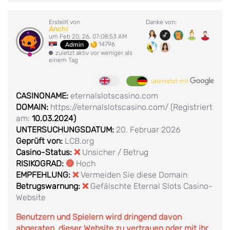
Erstellt von
Danke von:
Anchi
um Feb 20, 26, 07:08:53 AM
14796
Admin
zuletzt aktiv vor weniger als
einem Tag
übersetzt mit
CASINONAME:
eternalslotscasino.com
DOMAIN:
https://eternalslotscasino.com/ (Registriert
am:
10.03.2024)
UNTERSUCHUNGSDATUM:
20. Februar 2026
Geprüft von:
LCB.org
Casino-Status:
❌
Unsicher / Betrug
RISIKOGRAD:
🔴
Hoch
EMPFEHLUNG:
❌
Vermeiden Sie diese Domain
Betrugswarnung:
❌
Gefälschte Eternal Slots Casino-
Website
Benutzern und Spielern wird dringend davon
abgeraten, dieser Website zu vertrauen oder mit ihr