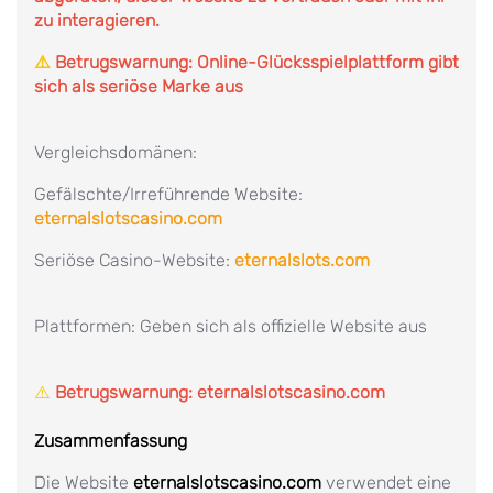
zu interagieren.
⚠️
Betrugswarnung: Online-Glücksspielplattform gibt
sich als seriöse Marke aus
Vergleichsdomänen:
Gefälschte/Irreführende Website:
eternalslotscasino.com
Seriöse Casino-Website:
eternalslots.com
Plattformen: Geben sich als offizielle Website aus
⚠️
Betrugswarnung: eternalslotscasino.com
Zusammenfassung
Die Website
eternalslotscasino.com
verwendet eine