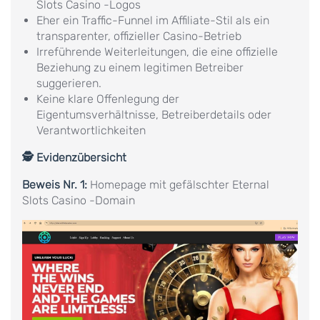
Slots Casino
-Logos
Eher ein Traffic-Funnel im Affiliate-Stil als ein
transparenter, offizieller Casino-Betrieb
Irreführende Weiterleitungen, die eine offizielle
Beziehung zu einem legitimen Betreiber
suggerieren.
Keine klare Offenlegung der
Eigentumsverhältnisse, Betreiberdetails oder
Verantwortlichkeiten
🕵️ Evidenzübersicht
Beweis Nr. 1:
Homepage mit gefälschter Eternal
Slots Casino
-Domain