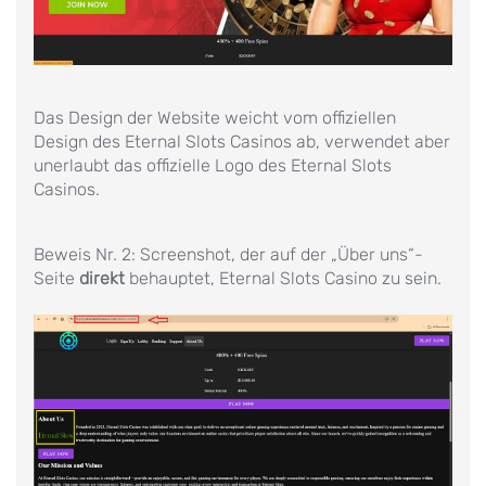
Das Design der Website weicht vom offiziellen
Design des Eternal Slots Casinos ab, verwendet aber
unerlaubt das offizielle
Logo des Eternal Slots
Casinos.
Beweis Nr. 2: Screenshot, der
auf der „Über uns“-
Seite
direkt
behauptet, Eternal Slots Casino zu sein.