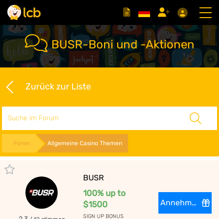
BUSR-Boni und -Aktionen
Zurück zur Liste
Suche
Foren
Allgemeine Casino Themen
BUSR
100% up to
Annehmen
$1500
SIGN UP BONUS