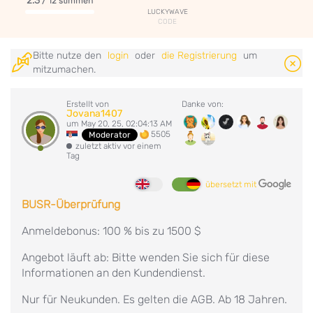
2.3
/ 12 stimmen
LUCKYWAVE
CODE
Bitte nutze den
login
oder
die Registrierung
um
mitzumachen.
Erstellt von
Danke von:
Jovana1407
um May 20, 25, 02:04:13 AM
5505
Moderator
zuletzt aktiv vor einem
Tag
übersetzt mit
BUSR-Überprüfung
Anmeldebonus: 100 % bis zu 1500 $
Angebot läuft ab: Bitte wenden Sie sich für diese
Informationen an den Kundendienst.
Nur für Neukunden. Es gelten die AGB. Ab 18 Jahren.