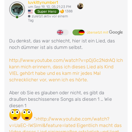
luvkittynumber1
um Sep 19, 10, 05:21:23 PM
1388
Super Hero
zuletzt aktiv vor einem
Tag
übersetzt mit
Du denkst, das war schlecht, hier ist ein Lied, das
noch dümmer ist als dumm selbst.
http://www.youtube.com/watch?v=pQjGc2NdrAQ Ich
kann mich erinnern, dass ich dieses Lied als Kind
VIEL gehört habe und es kam mir jedes Mal
schrecklicher vor, wenn ich es hörte.
Aber ob Sie es glauben oder nicht, es gibt da
draußen beschissenere Songs als diesen 1 … Wie
diesen 1
">http://www.youtube.com/watch?
v=UaEC-lWSlmI&feature=lated Eigentlich macht das
Video dieses Lied einigermaßen erträglich und liegt