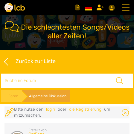
Die schlechtesten Songs/Videos
aller Zeiten!
Zurück zur Liste
Suche
Foren
Allgemeine Diskussion
Bitte nutze den
login
oder
die Registrierung
um
mitzumachen.
Erstellt von