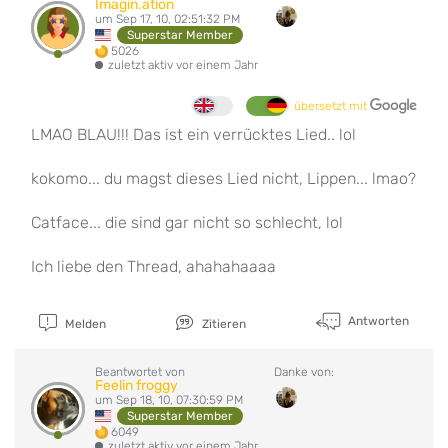
Imagin.ation
um Sep 17, 10, 02:51:32 PM
Superstar Member
5026
zuletzt aktiv vor einem Jahr
übersetzt mit
LMAO BLAU!!! Das ist ein verrücktes Lied.. lol
kokomo... du magst dieses Lied nicht, Lippen... lmao?
Catface... die sind gar nicht so schlecht, lol
Ich liebe den Thread, ahahahaaaa
Antworten
Melden
Zitieren
Beantwortet von
Danke von:
Feelin froggy
um Sep 18, 10, 07:30:59 PM
Superstar Member
6049
zuletzt aktiv vor einem Jahr