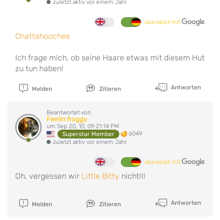
zuletzt aktiv vor einem Jahr
übersetzt mit
Chattahoochee
Ich frage mich, ob seine Haare etwas mit diesem Hut
zu tun haben!
Antworten
Melden
Zitieren
Beantwortet von
Feelin froggy
um Sep 20, 10, 09:21:14 PM
6049
Superstar Member
zuletzt aktiv vor einem Jahr
übersetzt mit
Oh, vergessen wir
Little Bitty
nicht!!!
Antworten
Melden
Zitieren