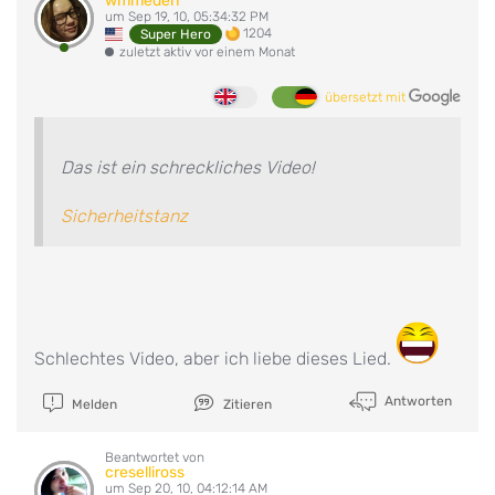
wmmeden
um Sep 19, 10, 05:34:32 PM
1204
Super Hero
zuletzt aktiv vor einem Monat
übersetzt mit
Das ist ein schreckliches Video!
Sicherheitstanz
Schlechtes Video, aber ich liebe dieses Lied.
Antworten
Melden
Zitieren
Beantwortet von
creselliross
um Sep 20, 10, 04:12:14 AM