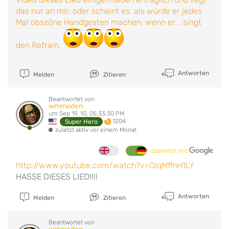
das nur an mir, oder scheint es, als würde er jedes
Mal obszöne Handgesten machen, wenn er... singt
den Refrain.
Antworten
Melden
Zitieren
Beantwortet von
wmmeden
um Sep 19, 10, 05:33:30 PM
1204
Super Hero
zuletzt aktiv vor einem Monat
übersetzt mit
http://www.youtube.com/watch?v=OIqMflhH1LY
HASSE DIESES LIED!!!!
Antworten
Melden
Zitieren
Beantwortet von