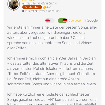
CatFace
um Sep 16, 10, 07:18:00 AM
433
Sr. Member
zuletzt aktiv vor einem Jahr
übersetzt mit
Wir erstellen immer eine Liste der besten Songs aller
Zeiten, aber vergessen wir diejenigen, die uns
wirklich zum Lachen gebracht haben? Ja, ich
spreche von den schlechtesten Songs und Videos
aller Zeiten.
Ich erinnere mich noch an die 90er Jahre in Serbien
– das Zeitalter des ultimativen Kitschs und die Zeit,
als zum ersten Mal ein lokaler Musikstrom namens
„Turbo-Folk“ entstand. Aber es gibt auch überall, im
Laufe der Zeit, nicht nur eine große Anzahl
schrecklicher Songs und Videos in den armen 90ern.
Ich habe kürzlich eine Topliste der schlechtesten
Songs gesehen, die auf VH1 komponiert wurden, und
ich kann Ihnen sagen, es gibt einige wirklich, wirklich