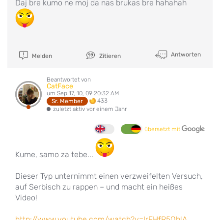
Daj bre kumo ne moj da nas brukas bre hahahah
Antworten
Melden
Zitieren
Beantwortet von
CatFace
um Sep 17, 10, 09:20:32 AM
433
Sr. Member
zuletzt aktiv vor einem Jahr
übersetzt mit
Kume, samo za tebe...
Dieser Typ unternimmt einen verzweifelten Versuch,
auf Serbisch zu rappen – und macht ein heißes
Video!
http://www.youtube.com/watch?v=IrFHfR5OhlA