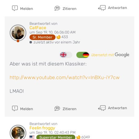
Antworten
Melden
Zitieren
Beantwortet von
CatFace
um Sep 19, 10, 06:06:00 AM
433
Sr. Member
zuletzt aktiv vor einem Jahr
übersetzt mit
Aber was ist mit diesem Klassiker:
http://www.youtube.com/watch?v=InBXu-iY7cw
LMAO!
Antworten
Melden
Zitieren
Beantwortet von
Feelin froggy
um Sep 19, 10, 02:40:43 PM
6049
Superstar Member