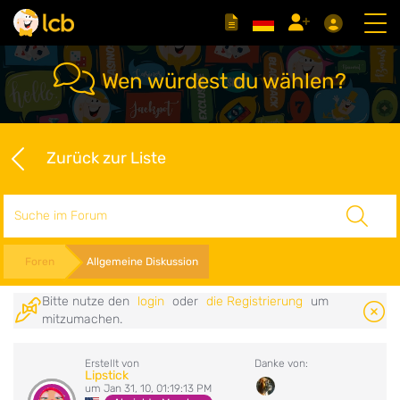
Wen würdest du wählen?
Zurück zur Liste
Suche
Foren
Allgemeine Diskussion
Bitte nutze den
login
oder
die Registrierung
um
mitzumachen.
Erstellt von
Danke von:
Lipstick
um Jan 31, 10, 01:19:13 PM