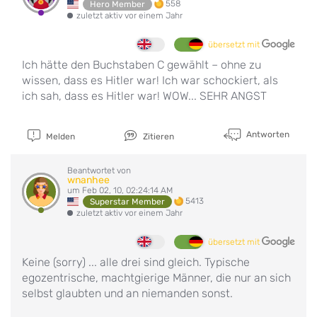
558
Hero Member
zuletzt aktiv vor einem Jahr
übersetzt mit
Ich hätte den Buchstaben C gewählt – ohne zu
wissen, dass es Hitler war! Ich war schockiert, als
ich sah, dass es Hitler war! WOW... SEHR ANGST
Antworten
Melden
Zitieren
Beantwortet von
wnanhee
um Feb 02, 10, 02:24:14 AM
5413
Superstar Member
zuletzt aktiv vor einem Jahr
übersetzt mit
Keine (sorry) ... alle drei sind gleich. Typische
egozentrische, machtgierige Männer, die nur an sich
selbst glaubten und an niemanden sonst.