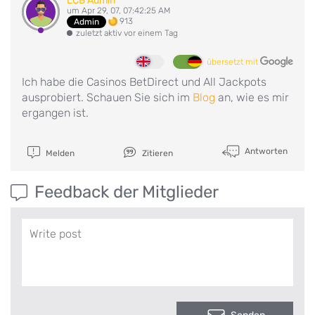
LCB Admin
um Apr 29, 07, 07:42:25 AM
913
Admin
zuletzt aktiv vor einem Tag
übersetzt mit
Ich habe die Casinos BetDirect und All Jackpots
ausprobiert. Schauen Sie sich im
Blog
an, wie es mir
ergangen ist.
Antworten
Melden
Zitieren
Feedback der Mitglieder