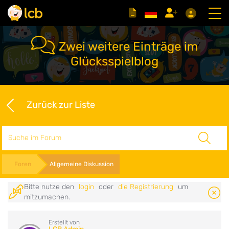
Zwei weitere Einträge im
Glücksspielblog
Zurück zur Liste
Suche
Foren
Allgemeine Diskussion
Bitte nutze den
login
oder
die Registrierung
um
mitzumachen.
Erstellt von