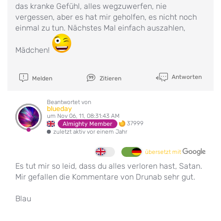
das kranke Gefühl, alles wegzuwerfen, nie
vergessen, aber es hat mir geholfen, es nicht noch
einmal zu tun. Nächstes Mal einfach auszahlen,
Mädchen!
Antworten
Melden
Zitieren
Beantwortet von
blueday
um Nov 06, 11, 08:31:43 AM
37999
Almighty Member
zuletzt aktiv vor einem Jahr
übersetzt mit
Es tut mir so leid, dass du alles verloren hast, Satan.
Mir gefallen die Kommentare von Drunab sehr gut.
Blau