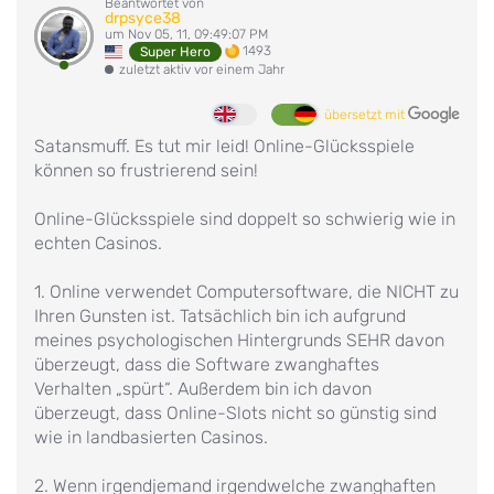
Beantwortet von
drpsyce38
um Nov 05, 11, 09:49:07 PM
1493
Super Hero
zuletzt aktiv vor einem Jahr
übersetzt mit
Satansmuff. Es tut mir leid! Online-Glücksspiele
können so frustrierend sein!
Online-Glücksspiele sind doppelt so schwierig wie in
echten Casinos.
1. Online verwendet Computersoftware, die NICHT zu
Ihren Gunsten ist. Tatsächlich bin ich aufgrund
meines psychologischen Hintergrunds SEHR davon
überzeugt, dass die Software zwanghaftes
Verhalten „spürt“. Außerdem bin ich davon
überzeugt, dass Online-Slots nicht so günstig sind
wie in landbasierten Casinos.
2. Wenn irgendjemand irgendwelche zwanghaften