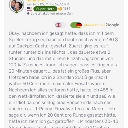
satansmuff
um Nov 05, 11, 06:56:16 PM
1584
Super Hero
zuletzt aktiv vor einem Jahr
übersetzt mit
Okay, nachdem ich gesagt hatte, dass ich mit dem
Spielen fertig sei, habe ich heute noch weitere 130 $
auf Jackpot Capital gesetzt. Zuerst ging es rauf,
runter, runter bis ins Nichts... das dauerte etwa 2
Stunden und das mit einem Einzahlungsbonus von
100 %. Zumindest kann ich sagen, dass es länger als
20 Minuten dauert ... das ist ein großes Plus, aber
trotzdem habe ich in 2 Stunden 260 $ geknackt,
wobei 60 Cent mein maximaler Einsatz waren.
Nachdem ich alles verloren hatte, hatte ich 488 in
den Wettkämpfen. Ich kassierte sie ein und saß wie
ein Idiot da und schlug eine Bonusrunde nach der
anderen auf 1-Penny-Einzelwetten und Mann ... Ich
sage dir, wenn ich 20 Cent pro Runde gesetzt hätte,
hätte ich ziemlich gut getroffen ... Mindestens 30-40
$$ pro Bonusspiel ... nun, nachdem ich 1 Cent pro