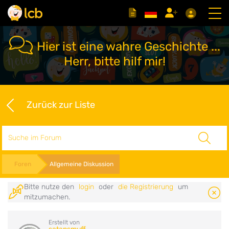
Hier ist eine wahre Geschichte ...
Herr, bitte hilf mir!
Zurück zur Liste
Suche
Foren
Allgemeine Diskussion
Bitte nutze den
login
oder
die Registrierung
um
mitzumachen.
Erstellt von