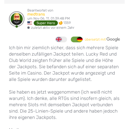
Beantwortet von
medtrans
um Nov 06, 11, 01:39:48 PM
1359
Super Hero
zuletzt aktiv vor einem Jahr
übersetzt mit
Ich bin mir ziemlich sicher, dass sich mehrere Spiele
denselben zufälligen Jackpot teilen. Lucky Red und
Club World zeigten früher alle Spiele und die Höhe
der Jackpots. Sie befanden sich auf einer separaten
Seite im Casino. Der Jackpot wurde angezeigt und
alle Spiele wurden darunter aufgelistet.
Sie haben es jetzt weggenommen (ich weiß nicht
warum). Ich denke, alle RTGs sind insofern gleich, als
mehrere Slots mit demselben Jackpot verbunden
sind. Die 25-Linien-Spiele und andere haben jedoch
ihre eigenen Jackpots.