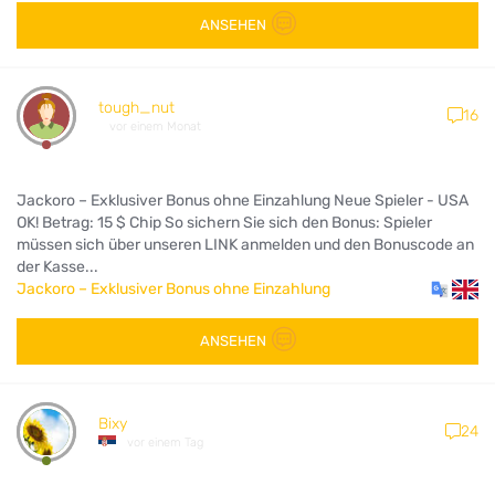
ANSEHEN
tough_nut
16
vor einem Monat
Jackoro – Exklusiver Bonus ohne Einzahlung Neue Spieler - USA
OK! Betrag: 15 $ Chip So sichern Sie sich den Bonus: Spieler
müssen sich über unseren LINK anmelden und den Bonuscode an
der Kasse...
Jackoro – Exklusiver Bonus ohne Einzahlung
ANSEHEN
Bixy
24
vor einem Tag