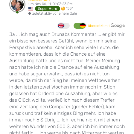
um Nov 06, 11, 01:03:23 PM
1584
Super Hero
zuletzt aktiv vor einem Jahr
übersetzt mit
Ja ... ich mag auch Drunabs Kommentar ... er gibt mir
ein bisschen besseres Gefühl, wenn ich mir seine
Perspektive ansehe. Aber ich sehe viele Leute, die
kommentieren, dass ich die Chance auf eine
Auszahlung hatte und es nicht tue. Meiner Meinung
nach hatte ich nie die Chance auf eine Auszahlung
und habe sogar erwähnt, dass ich es nicht tun
würde, da mich der Sieg bei meinen Wettbewerben
in den letzten zwei Wochen immer noch im Stich
gelassen hat Ordentliche Auszahlung, aber wie es
das Glück wollte, verließ ich nach diesem Treffer
eine Zeit lang den Computer (großer Fehler), kam
zurück und traf kein einziges Ding mehr. Ich habe
immer noch 6 $ übrig ... Ich rechne nicht mit einem
weiteren Wunder von 500 $, aber ich bin immer noch
nicht fertig ... Ich werde bis nach Mitternacht warten