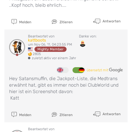
..Kopf hoch, bleib ehrlich....
Antworten
Melden
Zitieren
Beantwortet von
Danke von:
kattboots
um Nov 06, 11, 04:23:55 PM
Mighty Member
2805
zuletzt aktiv vor einem Jahr
übersetzt mit
Hey Satansmuffin, die Jackpot-Liste, die Medtrans
erwähnt hat, gibt es immer noch bei ClubWorld und
hier ist ein Screenshot davon:
Katt
Antworten
Melden
Zitieren
Beantwortet von