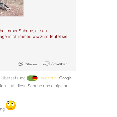
ehe immer Schuhe, die an
rage mich immer, wie zum Teufel sie
Antworten
Zitieren
Übersetzung
übersetzt mit
ich ... all diese Schuhe und einige aus
fing