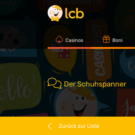
Casinos
Boni
Der Schuhspanner
Zurück zur Liste