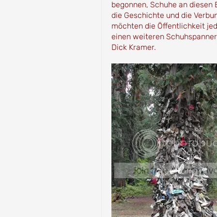
begonnen, Schuhe an diesen 
die Geschichte und die Verbu
möchten die Öffentlichkeit je
einen weiteren Schuhspanner 
Dick Kramer.