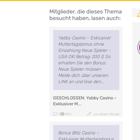
Mitglieder, die dieses Thema
besucht haben, lasen auch:
Yabby Casino – Exklusiver
Muttertagsbonus ohne
Einzahlung Neue Spieler -
USA OK! Betrag: 200 $ So
erhalten Sie den Bonus:
Neue Spieler müssen
Melde dich über unseren
LINK an und löse den...
GESCHLOSSEN: Yabby Casino –
Exklusiver M...
1
900
vor einem Monat
Bonus Blitz Casino –
Exklusiver Muttertagsbonus