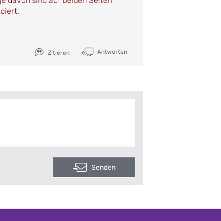
ge davon sind auf beiden Seiten
ciert.
Antworten
Zitieren
Senden