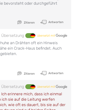
ie bevorsteht oder durchgeführt
Antworten
Zitieren
Übersetzung
übersetzt mit
chuhe an Drähten oft ein Hinweis
 Nähe ein Crack-Haus befindet. Auch
ngebieten.
Antworten
Zitieren
Übersetzung
übersetzt mit
 Ich erinnere mich, dass ich einmal
 ich sie auf die Leitung werfen
ich, wie oft es dauert, bis sie auf der