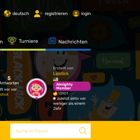
deutsch
registrieren
login
Turniere
en
Nachrichten
Erstellt von
Lipstick
5
Antworten
Almighty
Member
llt vor vor
13901
stick
zuletzt aktiv vor
weniger als einem
Jahr
Suche