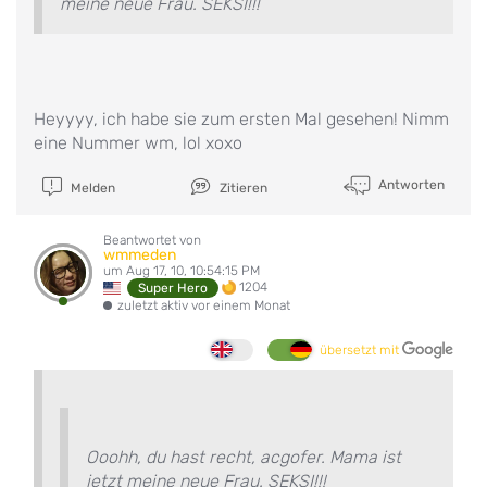
meine neue Frau. SEKSI!!!
Heyyyy, ich habe sie zum ersten Mal gesehen! Nimm
eine Nummer wm, lol xoxo
Antworten
Melden
Zitieren
Beantwortet von
wmmeden
um Aug 17, 10, 10:54:15 PM
1204
Super Hero
zuletzt aktiv vor einem Monat
übersetzt mit
Ooohh, du hast recht, acgofer. Mama ist
jetzt meine neue Frau. SEKSI!!!