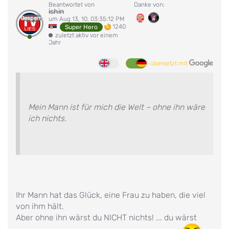
Beantwortet von
Danke von:
ishin
Gesperrt
um Aug 13, 10, 03:35:12 PM
1240
Super Hero
zuletzt aktiv vor einem
Jahr
übersetzt mit
Mein Mann ist für mich die Welt – ohne ihn wäre
ich nichts.
Ihr Mann hat das Glück, eine Frau zu haben, die viel
von ihm hält.
Aber ohne ihn wärst du NICHT nichts! ... du wärst