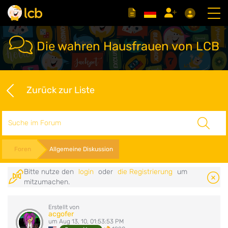
Die wahren Hausfrauen von LCB
Zurück zur Liste
Suche
Foren
Allgemeine Diskussion
Bitte nutze den
login
oder
die Registrierung
um
mitzumachen.
Erstellt von
acgofer
um Aug 13, 10, 01:53:53 PM