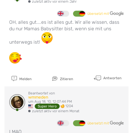
zuletzt aktiv vor einem Jahr
übersetzt mit
OH, alles gut....es ist alles gut. Wir alle wissen, dass
du nur Mamas Babysitter bist, wenn sie mit uns
unterwegs ist!
Antworten
Melden
Zitieren
Beantwortet von
wmmeden
um Aug 18, 10, 12:07:44 PM
1204
Super Hero
zuletzt aktiv vor einem Monat
übersetzt mit
LMAO