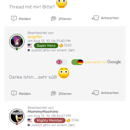
Thread mit mir! Bitte?
Antworten
Melden
Zitieren
Beantwortet von
acgofer
um Aug 13, 10, 06:31:40 PM
1220
Super Hero
zuletzt aktiv vor einem Jahr
übersetzt mit
Danke Ishin....sehr süß!
Antworten
Melden
Zitieren
Beantwortet von
MommyMachine
Gesperrt
um Aug 13, 10, 08:36:57 PM
3746
Mighty Member
zuletzt aktiv vor einem Jahr