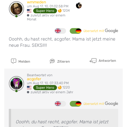
wmmeden
um Aug 17, 10, 01:02:58 PM
1204
Super Hero
zuletzt aktiv vor einem
Monat
übersetzt mit
Ooohh, du hast recht, acgofer. Mama ist jetzt meine
neue Frau. SEKSI!!!
Antworten
Melden
Zitieren
Beantwortet von
acgofer
um Aug 17, 10, 07:33:40 PM
1220
Super Hero
zuletzt aktiv vor einem Jahr
übersetzt mit
Ooohh, du hast recht, acgofer. Mama ist jetzt