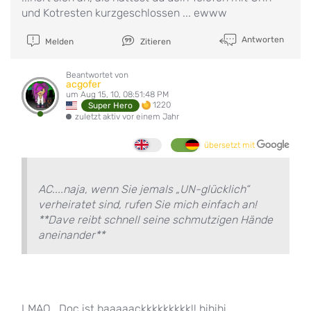
und Kotresten kurzgeschlossen ... ewww
Antworten
Melden
Zitieren
Beantwortet von
acgofer
um Aug 15, 10, 08:51:48 PM
1220
Super Hero
zuletzt aktiv vor einem Jahr
übersetzt mit
AC....naja, wenn Sie jemals „UN-glücklich“
verheiratet sind, rufen Sie mich einfach an!
**Dave reibt schnell seine schmutzigen Hände
aneinander**
LMAO...Doc ist baaaaackkkkkkkkk!! hihihi