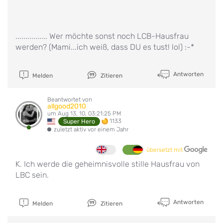
................ Wer möchte sonst noch LCB-Hausfrau
werden? (Mami...ich weiß, dass DU es tust! lol) :-*
Antworten
Melden
Zitieren
Beantwortet von
allgood2010
um Aug 13, 10, 03:21:25 PM
1133
Super Hero
zuletzt aktiv vor einem Jahr
übersetzt mit
K. Ich werde die geheimnisvolle stille Hausfrau von
LBC sein.
Antworten
Melden
Zitieren