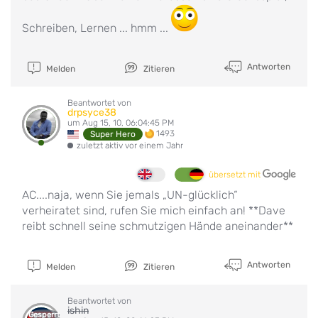
Schreiben, Lernen ... hmm ...
Antworten
Melden
Zitieren
Beantwortet von
drpsyce38
um Aug 15, 10, 06:04:45 PM
1493
Super Hero
zuletzt aktiv vor einem Jahr
übersetzt mit
AC....naja, wenn Sie jemals „UN-glücklich“
verheiratet sind, rufen Sie mich einfach an! **Dave
reibt schnell seine schmutzigen Hände aneinander**
Antworten
Melden
Zitieren
Beantwortet von
ishin
Gesperrt