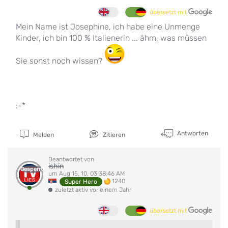
übersetzt mit
Mein Name ist Josephine, ich habe eine Unmenge
Kinder, ich bin 100 % Italienerin ... ähm, was müssen
Sie sonst noch wissen?
:-*
Antworten
Melden
Zitieren
Beantwortet von
ishin
Gesperrt
um Aug 15, 10, 03:38:46 AM
1240
Super Hero
zuletzt aktiv vor einem Jahr
übersetzt mit