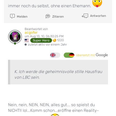
immer noch du selbst, ohne einen Ehemann.
Antworten
Melden
Zitieren
Beantwortet von
acgofer
um Aug 13, 10, 06:30:25 PM
1220
Super Hero
zuletzt aktiv vor einem Jahr
übersetzt mit
K. Ich werde die geheimnisvolle stille Hausfrau
von LBC sein.
Nein, nein, NEIN, NEIN, alles gut... so spielst du
NICHT!! lol...Komm schon...eröffne einen Reality-