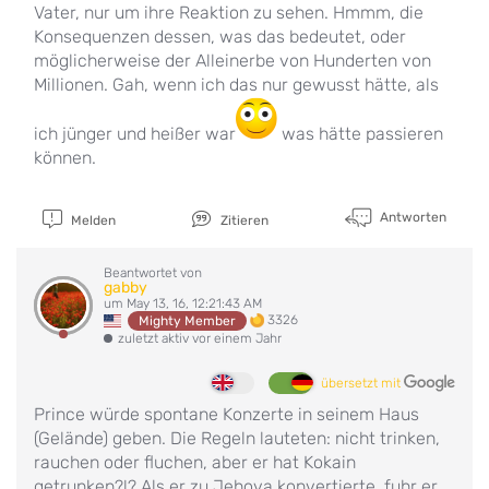
Vater, nur um ihre Reaktion zu sehen. Hmmm, die
Konsequenzen dessen, was das bedeutet, oder
möglicherweise der Alleinerbe von Hunderten von
Millionen. Gah, wenn ich das nur gewusst hätte, als
ich jünger und heißer war
was hätte passieren
können.
Antworten
Melden
Zitieren
Beantwortet von
gabby
um May 13, 16, 12:21:43 AM
3326
Mighty Member
zuletzt aktiv vor einem Jahr
übersetzt mit
Prince würde spontane Konzerte in seinem Haus
(Gelände) geben. Die Regeln lauteten: nicht trinken,
rauchen oder fluchen, aber er hat Kokain
getrunken?!? Als er zu Jehova konvertierte, fuhr er