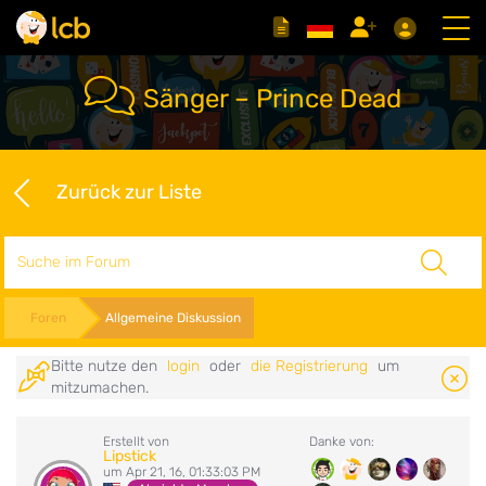
Sänger – Prince Dead
Zurück zur Liste
Suche
Foren
Allgemeine Diskussion
Bitte nutze den
login
oder
die Registrierung
um
mitzumachen.
Erstellt von
Danke von:
Lipstick
um Apr 21, 16, 01:33:03 PM