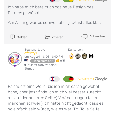
Ich habe mich bereits an das
neue Design des
Forums gewöhnt.
Am Anfang
war es schwer,
aber jetzt
ist alles klar.
Antworten
Melden
Zitieren
Beantwortet von
Danke von:
afeisty1
um Aug 24, 16, 03:16:40 PM
615
Hero Member
zuletzt aktiv vor einer
Stunde
übersetzt mit
Es dauert eine Weile, bis ich mich daran gewöhnt
habe, aber jetzt finde ich mich viel besser zurecht
als auf der anderen Seite:) Veränderungen fallen
manchen schwer:) Ich hätte nicht gedacht, dass es
so einfach sein würde, wie es war! TY! Tolle Seite!