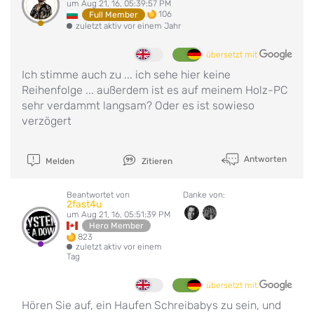
um Aug 21, 16, 05:39:57 PM
106
Full Member
zuletzt aktiv vor einem Jahr
übersetzt mit
Ich stimme auch zu ... ich sehe hier keine
Reihenfolge ... außerdem ist es auf meinem Holz-PC
sehr verdammt langsam? Oder es ist sowieso
verzögert
Antworten
Melden
Zitieren
Beantwortet von
Danke von:
2fast4u
um Aug 21, 16, 05:51:39 PM
Hero Member
823
zuletzt aktiv vor einem
Tag
übersetzt mit
Hören Sie auf, ein Haufen Schreibabys zu sein, und