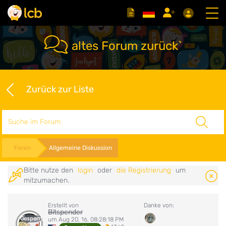
altes Forum zurück`
Zurück zur Liste
Suche
Foren
Allgemeine Diskussion
Bitte nutze den
login
oder
die Registrierung
um
mitzumachen.
Erstellt von
Danke von:
Bitspender
Gesperrt
um Aug 20, 16, 08:28:18 PM