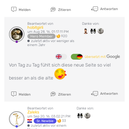
Antworten
Melden
Zitieren
Beantwortet von
Danke von:
hobitgirli
um Aug 28, 16, 01:17:11 PM
920
Hero Member
zuletzt aktiv vor weniger als
einem Jahr
übersetzt mit
Von Tag zu Tag fühlt sich diese neue Seite so viel
besser an als die alte
Antworten
Melden
Zitieren
Beantwortet von
Danke von:
Zaleks
um Sep 20, 16, 03:02:21 PM
33
Sr. Newbie
zuletzt aktiv vor einem