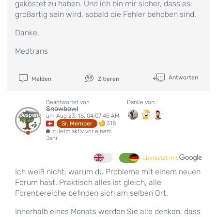
gekostet zu haben. Und ich bin mir sicher, dass es
großartig sein wird, sobald die Fehler behoben sind.
Danke,
Medtrans
Antworten
Melden
Zitieren
Beantwortet von
Danke von:
Snowbowl
Gesperrt
um Aug 23, 16, 04:07:45 AM
318
Sr. Member
zuletzt aktiv vor einem
Jahr
übersetzt mit
Ich weiß nicht, warum du Probleme mit einem neuen
Forum hast. Praktisch alles ist gleich, alle
Forenbereiche befinden sich am selben Ort.
Innerhalb eines Monats werden Sie alle denken, dass