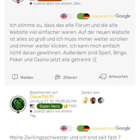
zuletzt aktiv vor einem Jahr
übersetzt mit
Ich stimme zu, dass das alte Forum und die alte
Website viel einfacher waren. Auf der neuen Website
ist alles so groß und ich muss immer weiter scrollen
und immer weiter klicken, ich kann mich einfach
nicht daran gewöhnen. Außerdem sind Sport, Bingo,
Poker und Casino jetzt alle getrennt :((
Antworten
Melden
Zitieren
Beantwortet von
Danke von:
Diane1967Fl
um Aug 21, 16, 09:05:05 PM
1142
Super Hero
zuletzt aktiv vor einem
Tag
übersetzt mit
Meine Zwillingsschwester und ich sind seit fast 7