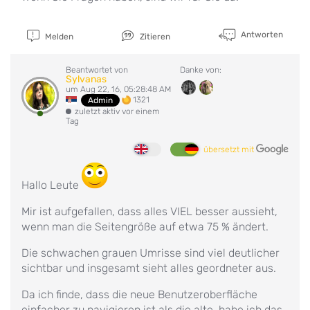
Antworten
Melden
Zitieren
Beantwortet von
Danke von:
Sylvanas
um Aug 22, 16, 05:28:48 AM
1321
Admin
zuletzt aktiv vor einem
Tag
übersetzt mit
Hallo Leute
Mir ist aufgefallen, dass alles VIEL besser aussieht,
wenn man die Seitengröße auf etwa 75 % ändert.
Die schwachen grauen Umrisse sind viel deutlicher
sichtbar und insgesamt sieht alles geordneter aus.
Da ich finde, dass die neue Benutzeroberfläche
einfacher zu navigieren ist als die alte, habe ich das