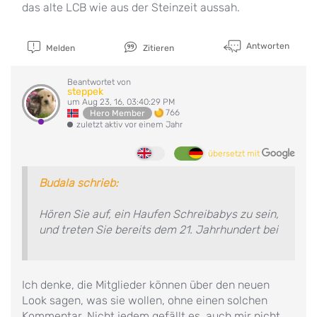
das alte LCB wie aus der Steinzeit aussah.
Antworten
Melden
Zitieren
Beantwortet von
steppek
um Aug 23, 16, 03:40:29 PM
766
Hero Member
zuletzt aktiv vor einem Jahr
übersetzt mit
Budala schrieb:
Hören Sie auf, ein Haufen Schreibabys zu sein,
und treten Sie bereits dem 21. Jahrhundert bei
Ich denke, die Mitglieder können über den neuen
Look sagen, was sie wollen, ohne einen solchen
Kommentar. Nicht jedem gefällt es, auch mir nicht,