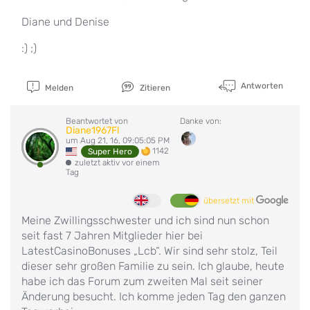
Diane und Denise
:) ;)
Antworten
Melden
Zitieren
Beantwortet von
Danke von:
Diane1967Fl
um Aug 21, 16, 09:05:05 PM
1142
Super Hero
zuletzt aktiv vor einem
Tag
übersetzt mit
Meine Zwillingsschwester und ich sind nun schon
seit fast 7 Jahren Mitglieder hier bei
LatestCasinoBonuses „Lcb“. Wir sind sehr stolz, Teil
dieser sehr großen Familie zu sein. Ich glaube, heute
habe ich das Forum zum zweiten Mal seit seiner
Änderung besucht. Ich komme jeden Tag den ganzen