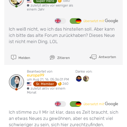
1360
Super Hero
zuletzt aktiv vor weniger als
einem Jahr
übersetzt mit
Ich weiß nicht, wo ich das hinstellen soll. Aber kann
ich bitte das alte Forum zurückhaben? Dieses Neue
ist nicht mein Ding. LOL
Antworten
Melden
Zitieren
Beantwortet von
Danke von:
europa99
um Aug 21, 16, 05:36:01 PM
260
Sr. Member
zuletzt aktiv vor einem
Monat
übersetzt mit
Ich stimme zu !! Mir ist klar, dass es Zeit braucht, sich
an etwas Neues zu gewöhnen, aber es scheint viel
schwieriger zu sein, sich hier zurechtzufinden.