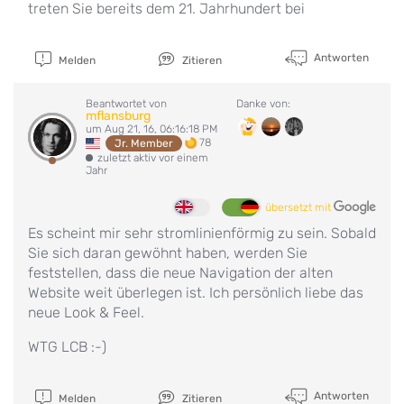
treten Sie bereits dem 21. Jahrhundert bei
Antworten
Melden
Zitieren
Beantwortet von
Danke von:
mflansburg
um Aug 21, 16, 06:16:18 PM
78
Jr. Member
zuletzt aktiv vor einem
Jahr
übersetzt mit
Es scheint mir sehr stromlinienförmig zu sein. Sobald
Sie sich daran gewöhnt haben, werden Sie
feststellen, dass die neue Navigation der alten
Website weit überlegen ist. Ich persönlich liebe das
neue Look & Feel.
WTG LCB :-)
Antworten
Melden
Zitieren